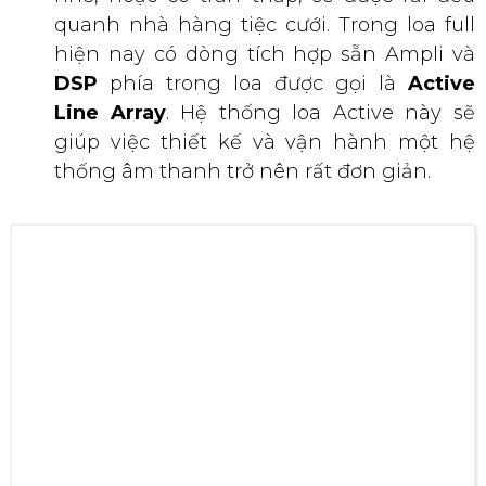
Các thương hiệu loa thường được lựa chọn để
lắp đặt trong hệ thống âm thanh phòng trà
T
hiết bị tạo hiệu ứng sân khấu, hiệu ứng phòn
g trà bắt mắt giúp thu hút sự tập trung của n
gười xem
✅Các thiết bị âm thanh chuyên sử
dụng cho phòng trà, sân khấu ca
nhạc gồm những gì?
Dưới đây là các
thiết bị âm thanh
thường được sử dụng
cho sân khấu ca nhạc. Chúng Tôi sắp xếp theo thứ tự
mức độ quan trọng giảm dần như sau:
✔ Hệ thống loa Full/Line Array Loa chính dành
cho nhà hàng tiệc cưới