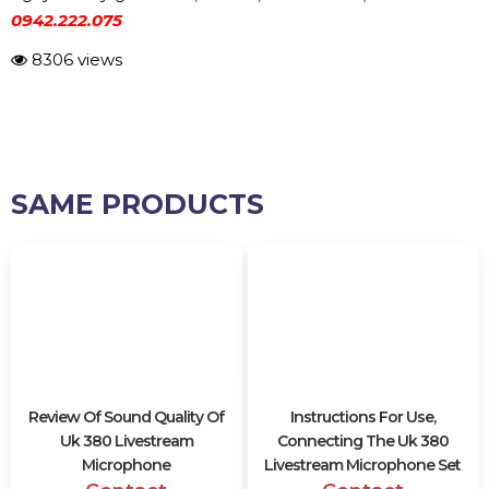
TPHCM, chúng Tôi không thể nêu tên hết. Tuy nhiên,
dưới đây là những doanh nghiệp tiêu biểu trong ngành
có thời gian hoạt động từ 10 năm trở lên và đã khẳng
định thương hiệu trên thị trường Việt Nam.
Công ty âm thanh ánh sáng Ba Sao Invest.
Công ty âm thanh ánh sáng Prosound
Center.
Công ty âm thanh ánh sáng Việt Thương.
Công ty âm thanh ánh sáng Minh Tấn.
Công ty âm thanh ánh sáng ShowTech.
Công ty âm thanh ánh sáng
Hoàng Sa
Việt
.
Công ty âm thanh ánh sáng Tân Hữu Tài.
Công ty âm thanh ánh sáng Văn Nghệ
Music Center.
Công ty âm thanh ánh sáng Trường
Thịnh.