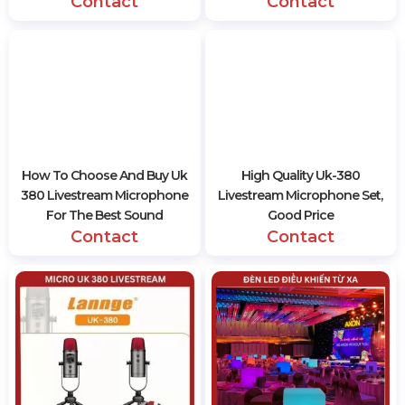
…….
Tự hào là một trong những công ty tiên phong trong
lĩnh vực cung cấp, lắp đặt, bán và bảo hành hệ thống
âm thanh, ánh sáng tốt nhất tại TPHCM, Hoàng Sa Việt
hiện triển khai đa dạng các sản phẩm âm thanh ánh
sáng như:
Loa Promax
, JBL, Mixer Allen Heath
,…Với đội
ngũ kỹ thuật viên chuyên nghiệp và chu đáo, Hoàng Sa
Việt cam kết mang đến chất lượng dịch vụ tốt và hài
lòng nhất cho khách hàng.
Quý vị có nhu cầu lắp đặt hoặc tư vấn, báo giá các loại
thiết bị âm thanh ánh sáng cho nhà hàng tiệc cưới, trung
tâm hội nghị, hãy liên hệ với đội ngũ của Hoàng Sa Việt
ngay từ bây giờ để được hỗ trợ và tư vấn cụ thể.
Hotline:
0942.222.075
8306 views