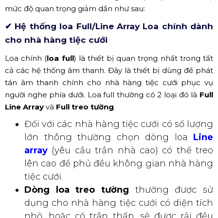
Trụ sở công ty âm thanh ánh sáng Hoàng Sa Việt đơn vị có 10
năm hoạt động uy tín trong ngành
(Nguồn: Hoàng Sa Việt)
XEM THÊM: