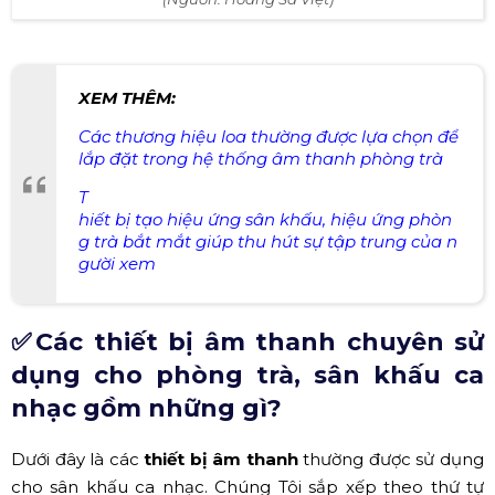
CO, CQ
là giấy chứng nhận chất lượng, xuất xứ hàng hóa
là chính hãng được các cục hải quan phía nước sở tại
cung cấp cho nhà nhập khẩu.
✔ Lựa chọn các đơn vị đã có uy tín, có kinh
nghiệm trên thị trường
Các đơn vị có uy tín, kinh nghiệm trên thị trường họ sẽ
rất cẩn thận khi thực hiện một công việc có thể làm ảnh
hưởng đến uy tín của họ. Nên tham khảo giá thành từ
những đơn vị này trước để có được bản thiết kế hợp lý
nhất. Sau đó sẽ tham khảo các đơn vị tương tự để lựa
chọn ra một đơn vị có giá thành tốt với thiết bị tương tự.