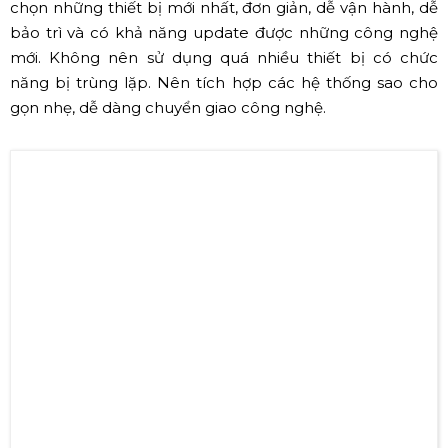
khấu ca nhạc, tránh tình trạng mua loa quá to so với
không gian hẹp và ngược lại.
Ngoài yếu tố về diện tích cần xem xét yếu tố chiều cao
của sân khấu ca nhạc. Trong trường hợp sân khấu ca
nhạc trần cao thì việc thiết kế trở nên đơn giản. Nhưng
với những sân khấu ca nhạc trần thấp dưới 4m, việc treo
các loa công suất lớn sẽ không phù hợp cho những vị trí
nghe khác nhau. Phương pháp tốt nhất đối với các sân
khấu ca nhạc trần thấp là sử dụng các loa có công suất
vừa đủ và dải đều các loa để có thể phát tán âm thanh
một cách đồng đều nhất.
✔ Sử dụng các thiết bị đồng bộ, có tính tương
thích, thiết kế hệ thống gọn nhẹ
Các thiết bị âm thanh đưa vào trong bản thiết kế nên
chọn những thiết bị mới nhất, đơn giản, dễ vận hành, dễ
bảo trì và có khả năng update được những công nghệ