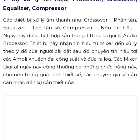
(Nguồn: Hoàng Sa Việt)
✔ Mixer, bàn trộn âm thanh, bộ trộn tín hiệu
Mixer là trái tim của hệ thống, hiện nay các dòng Mixer
số
Digital Mixer
đã rất phổ biến trên thị trường nhằm
thay thế các mixer truyền thống. Các mixer số tích hợp
nhiều công nghệ giúp việc vận hành một hệ thống trở
nên đơn giản và gọn gàng.