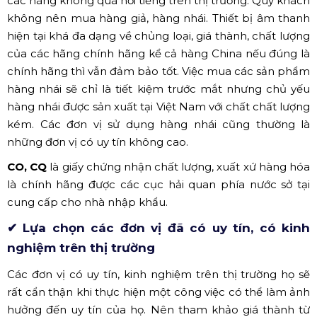
XEM THÊM:
Top 5 micro nhạc cụ Sennheiser được mua nhiều nhất n
ăm 2020
✅Phương pháp lựa chọn các thiết bị
âm thanh phòng trà ca nhạc hợp lý
nhất.
Các chủ đầu tư thường có tâm lý băn khoăn và lo lắng
khi chi tiền đầu tư một
hệ thống âm thanh
. Bởi âm
thanh là một sản phẩm không thể đo đếm ngay được,
mà hiệu quả của nó thường sẽ cho kết quả sau một quá
trình sử dụng. Hầu hết chủ đầu tư thường tin chọn
những đối tác để hợp tác nhằm tránh những rủi ro. Tuy
nhiên với những đơn vị chưa từng thực hiện các dự án
tương tự hoặc thiếu thông tin về các đơn vị cung cấp
thiết bị âm thanh, ánh sáng thì việc lựa chọn một nhà