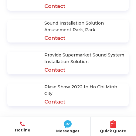
3 Điều Quan Trọng Để Chọn Nhà
Cung Cấp Hệ Thống Âm Thanh
Contact
Nghề Âm Thanh Ánh Sáng Trước
Sóng Covid
Contact
Cấu Tạo Và Nguyên Lý Hoạt Động
Của Loa Trong Hệ Thống Âm Thanh
Contact
Hotline
Messenger
Quick Quote