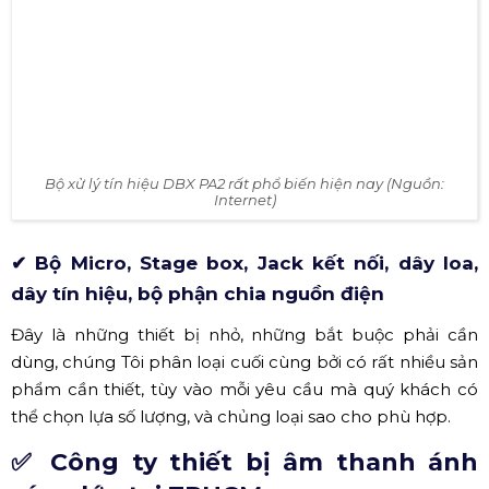
Hình ảnh mixer Allen Heath Qu24 rất phổ biến trên thị
trường (Nguồn: Hoàng Sa Việt)
✔ Ampli, bộ tăng âm, khuyếch đại âm thanh
Bộ tăng âm, hay còn gọi là Ampli là thiết bị lấy tín hiệu
truyền vào từ Mixer sau đó tăng cường biên độ âm
thanh để đẩy ra loa, hay còn gọi là cục đẩy. Nếu hệ thống
loa có thích hợp sẵn Ampli bên trong thì không cần
phải sử dụng thiết bị này.
✔ Bộ xử lý tín hiệu, Processor, Crossover,
Equalizer, Compressor
Các thiết bị xử lý âm thanh như: Crossover – Phân tần,
Equalizer – Lọc tần số, Compressor – Nén tín hiệu,…