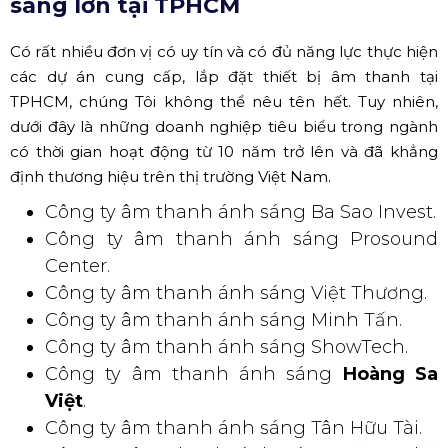
Ngày nay được tích hợp sẵn trong 1 thiếu bị gọi là Audio
Processor. Thiết bị này nhận tín hiệu từ Mixer đến xử lý
theo ý đồ của người cài đặt sau đó chuyển tín hiệu tới
các Ampli khuếch đại công suất và đưa ra loa. Các Mixer
Digital ngày nay cũng thường có những chức năng này,
cho nên trong quá trình thiết kế, các chuyên gia sẽ cần
cân nhắc đến sự cần thiết của