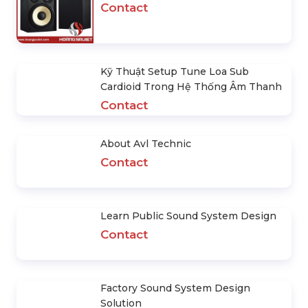
Karaoke Mic Set
300.000 d
Contact
POWERFUL PRODUCTS
Chi Phí Đầu Tư Hệ Thống Ánh Sáng
Sân Khấu Ca Nhạc Là Bao Nhiêu?
Contact
Cần Lưu Ý Gì Khi Thiết Kế Và Thi
Công Hệ Thống Ánh Sáng Sân Khấu
Contact