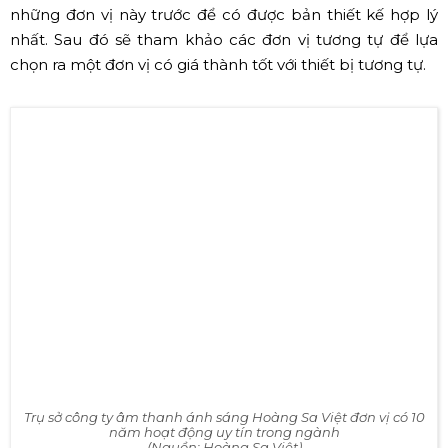
cung cấp không phải là việc đơn giản. Những nội dung
dưới đây sẽ chia sẻ với quý khách để Quý khách có thêm
thông tin tham khảo.
✔ Mua thiết bị chính hãng, có nguồn gốc xuất
xứ rõ ràng có CO, CQ
Trong trường hợp kinh phí đầu không nhiều thì quý
khách có thể mua các sản phẩm có giá mềm hơn của
các hãng không quá nổi tiếng trên thị trường. Quý khách
không nên mua hàng giả, hàng nhái. Thiết bị âm thanh
hiện tại khá đa dạng về chủng loại, giá thành, chất lượng
của các hãng chính hãng kể cả hàng China nếu đúng là
chính hãng thì vẫn đảm bảo tốt. Việc mua các sản phẩm
hàng nhái sẽ chỉ là tiết kiệm trước mắt nhưng chủ yếu
hàng nhái được sản xuất tại Việt Nam với chất chất lượng
kém. Các đơn vị sử dụng hàng nhái cũng thường là
những đơn vị có uy tín không cao.