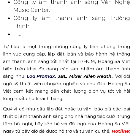
Bộ xử lý tín hiệu DBX PA2 rất phổ biến hiện nay (Nguồn:
Internet)
✔ Bộ Micro, Stage box, Jack kết nối, dây loa,
dây tín hiệu, bộ phận chia nguồn điện
Đây là những thiết bị nhỏ, những bắt buộc phải cần
dùng, chúng Tôi phân loại cuối cùng bởi có rất nhiều sản
phẩm cần thiết, tùy vào mỗi yêu cầu mà quý khách có
thể chọn lựa số lượng, và chủng loại sao cho phù hợp.
✅ Công ty thiết bị âm thanh ánh
sáng lớn tại TPHCM
Có rất nhiều đơn vị có uy tín và có đủ năng lực thực hiện
các dự án cung cấp, lắp đặt thiết bị âm thanh tại