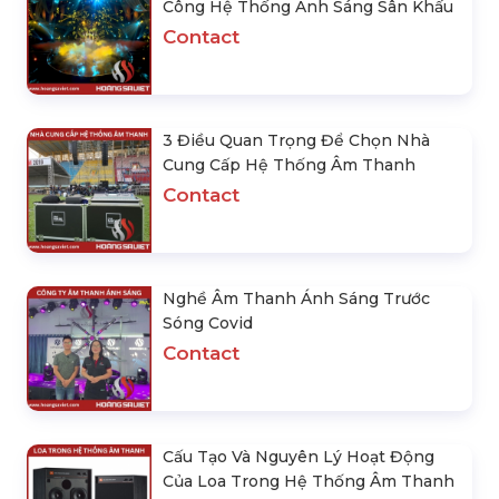
How To Choose And Buy Uk
High Quality Uk-380
380 Livestream Microphone
Livestream Microphone Set,
For The Best Sound
Good Price
Contact
Contact
High Quality Uk-380
Remote Control LED Light
Livestream Recording
Bulb Rental