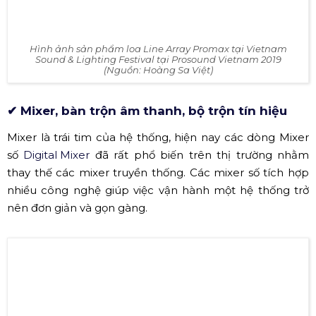
Loa chính (
loa full
) là thiết bị quan trọng nhất trong tất
cả các hệ thống âm thanh. Đây là thiết bị dùng để phát
tán âm thanh chính cho nhà hàng tiệc cưới phục vụ
người nghe phía dưới. Loa full thường có 2 loại đó là
Full
Line Array
và
Full treo tường
.
Đối với các nhà hàng tiệc cưới có số lượng
lớn thông thường chọn dòng loa
Line
array
(yêu cầu trần nhà cao) có thể treo
lên cao để phủ đều không gian nhà hàng
tiệc cưới.
Dòng loa treo tường
thường được sử
dụng cho nhà hàng tiệc cưới có diện tích
nhỏ, hoặc có trần thấp, sẽ được rải đều
quanh nhà hàng tiệc cưới. Trong loa full
hiện nay có dòng tích hợp sẵn Ampli và
DSP
phía trong loa được gọi là
Active