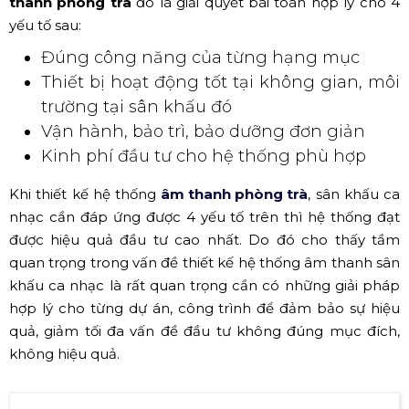
tôi hiểu rằng, một hệ thống âm thanh phòng trà, sân
khấu ca nhạc có hiệu quả hay không quan trọng nhất
vẫn là khâu thiết kế. Thiết kế hệ thống không có nghĩa là
mang những sản phẩm đắt tiền phối ghép lại thì sẽ cho
ra kết quả tốt. Bản chất việc thiết kế một hệ thống
âm
thanh phòng trà
đó là giải quyết bài toán hợp lý cho 4
yếu tố sau:
Đúng công năng của từng hạng mục
Thiết bị hoạt động tốt tại không gian, môi
trường tại sân khấu đó
Vận hành, bảo trì, bảo dưỡng đơn giản
Kinh phí đầu tư cho hệ thống phù hợp
Khi thiết kế hệ thống
âm thanh phòng trà
, sân khấu ca
nhạc cần đáp ứng được 4 yếu tố trên thì hệ thống đạt
được hiệu quả đầu tư cao nhất. Do đó cho thấy tầm
quan trọng trong vấn đề thiết kế hệ thống âm thanh sân
khấu ca nhạc là rất quan trọng cần có những giải pháp