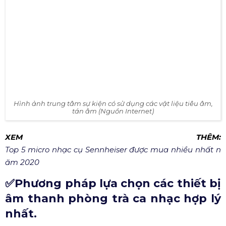
Hình ảnh sơ đồ thiết kế hệ thống âm thanh cho sân khấu ca
nhạc chuẩn chuyên nghiệp (Nguồn Internet)
✔ Thiết kế nội thất tăng cường khả năng tán
âm, tiêu âm giảm dội âm
Điều này quan trọng cho một phòng trà, sân khấu ca
nhạc có chất lượng âm thanh chuẩn. Phía các kỹ sư âm
thanh sẽ có tư vấn ngay từ giai đoạn đầu để bản thiết kế
nội thất tốt nhất cho hệ thống âm thanh. Các vật liệu
được dùng để trang trí thường là những vật xốp, mềm,
gỗ, rèm để giảm tiếng vang – echo xảy ra trong sân khấu
ca nhạc.