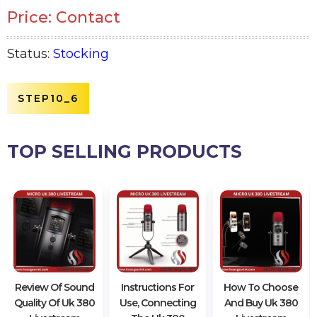
Price: Contact
Status:
Stocking
STEP10_6
TOP SELLING PRODUCTS
Review Of Sound
Instructions For
How To Choose
Quality Of Uk 380
Use, Connecting
And Buy Uk 380