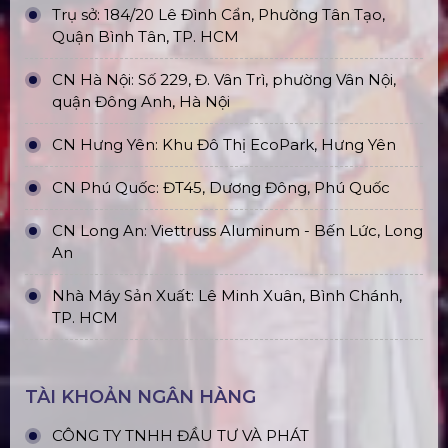
ĐỊA CHỈ VĂN PHÒNG
Trụ sở: 184/20 Lê Đình Cẩn, Phường Tân Tạo,
Quận Bình Tân, TP. HCM
CN Hà Nội: Số 229, Đ. Vân Trì, phường Vân Nội,
quận Đông Anh, Hà Nội
CN Hưng Yên: Khu Đô Thị EcoPark, Hưng Yên
CN Phú Quốc: ĐT45, Dương Đông, Phú Quốc
CN Long An: Viettruss Aluminum - Bến Lức, Long
An
Nhà Máy Sản Xuất: Lê Minh Xuân, Bình Chánh,