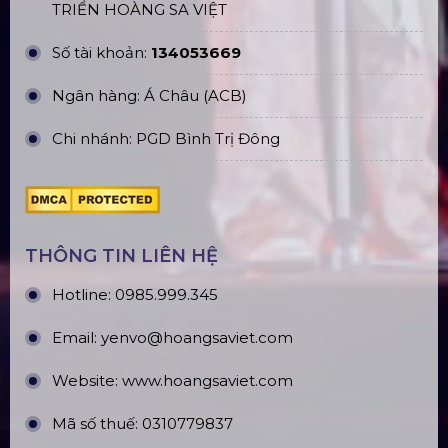
TP. HCM
TÀI KHOẢN NGÂN HÀNG
CÔNG TY TNHH ĐẦU TƯ VÀ PHÁT
TRIỂN HOÀNG SA VIỆT
Số tài khoản:
134053669
Ngân hàng: Á Châu (ACB)
Chi nhánh: PGD Bình Trị Đông
THÔNG TIN LIÊN HỆ
Hotline:
0985.999.345