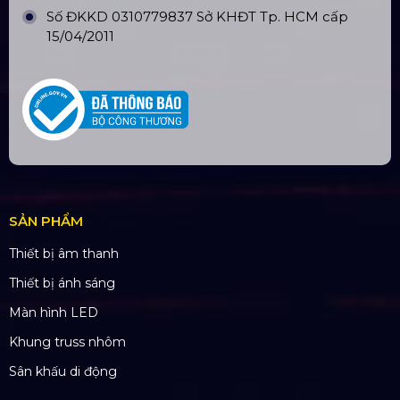
Email:
yenvo@hoangsaviet.com
Website:
www.hoangsaviet.com
Mã số thuế: 0310779837
Số ĐKKD 0310779837 Sở KHĐT Tp. HCM cấp
15/04/2011
SẢN PHẨM
Thiết bị âm thanh