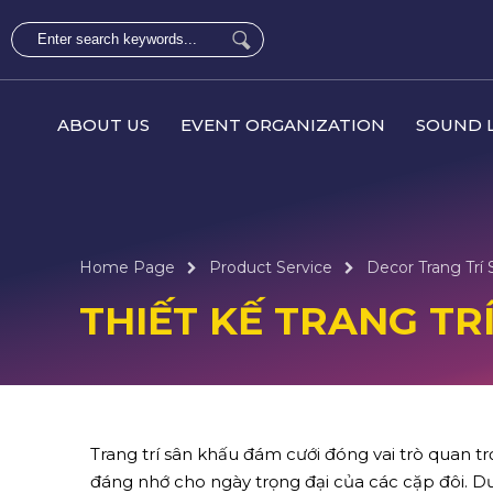
ABOUT US
EVENT ORGANIZATION
SOUND L
Home Page
Product Service
Decor Trang Trí 
THIẾT KẾ TRANG TR
Trang trí sân khấu đám cưới đóng vai trò quan t
đáng nhớ cho ngày trọng đại của các cặp đôi. Dướ