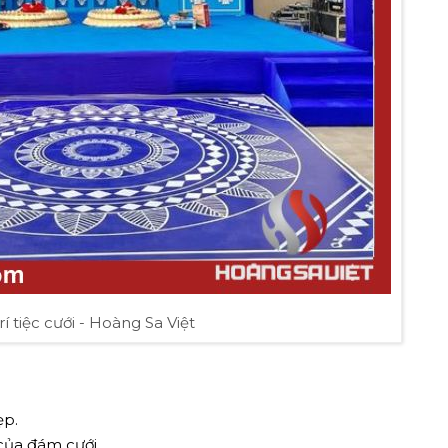
rí tiệc cưới - Hoàng Sa Việt
ẹp.
của đám cưới.