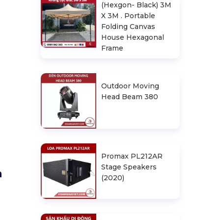
(Hexgon- Black) 3M
X 3M . Portable
Folding Canvas
House Hexagonal
Frame
Outdoor Moving
Head Beam 380
Promax PL212AR
Stage Speakers
n
(2020)