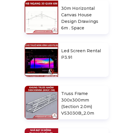
30m Horizontal
Canvas House
Design Drawings
6m . Space
Led Screen Rental
P3.91
Truss Frame
300x300mm
(Section 2.0m)
VS3030B_2.0m