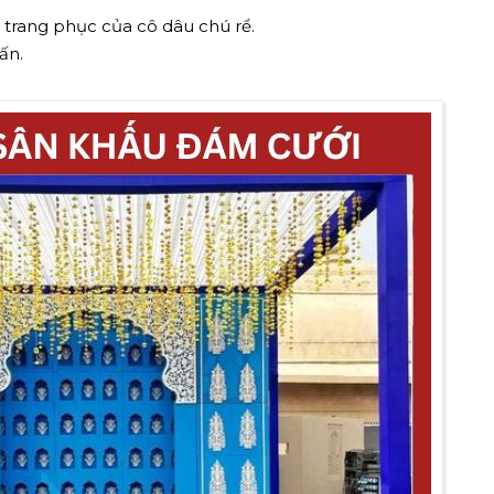
à trang phục của cô dâu chú rể.
ấn.