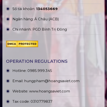
Tại Hồ Chí Minh
OFFICE ADDRESS
Headquarters:184/20 Le Đinh Can Street,Tan Tao
Ward, Binh Tan District , HCM City
Ha Noi branch: Đ. Giap Hai, Khoan Te, Gia Lam,
Ha Noi
Hung Yen branch: EcoPark Urban Area, Hung
Yen
Phu Quoc branch: ĐT45, Duong Đong, Phu Quoc