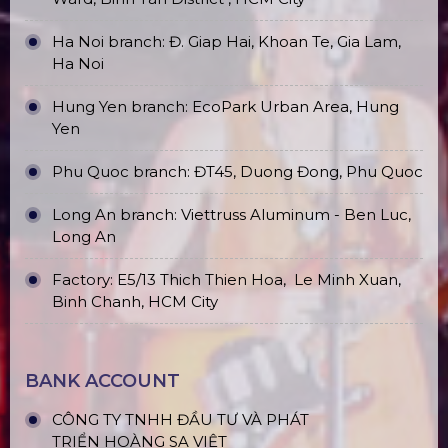
Promax PL212AR Stage Speakers
(2020)
Portable Assembly Stage Floors
Top10 Prestigious Led Screen
Rental Companies In Hanoi
Top10 Công Ty Màn Hình Led Uy Tín