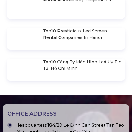
Truss Frame 300x300mm (Section
2.0m) VS3030B_2.0m
(Hexgon- Black) 3M X 3M . Portable
Folding Canvas House Hexagonal
Frame
Outdoor Moving Head Beam 380