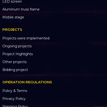
OPERATION REGULATIONS
Hotline: 0985.999.345
Email: hungpham@hoangsaviet.com
Website: www.hoangsaviet.com
Tax code: 0310779837
Business Registration No. 0310779837 City
Department of Planning and Investment.
HCM 15/04/2011