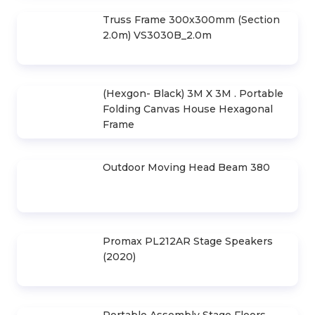
Nghị)
Contact
HIGHLIGHTS ARTICLE
30m Horizontal Canvas House
Design Drawings 6m . Space
Led Screen Rental P3.91