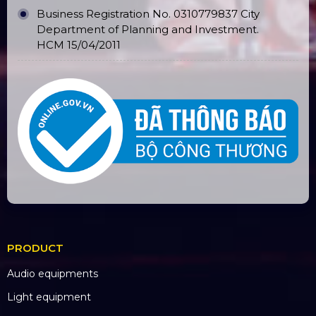
Long An branch: Viettruss Aluminum - Ben Luc,
Long An
Factory: E5/13 Thich Thien Hoa,
Le Minh Xuan,
Binh Chanh, HCM City
BANK ACCOUNT
CÔNG TY TNHH ĐẦU TƯ VÀ PHÁT
TRIỂN HOÀNG SA VIỆT
Số tài khoản:
134053669
Ngân hàng: Á Châu (ACB)
Chi nhánh: PGD Bình Trị Đông