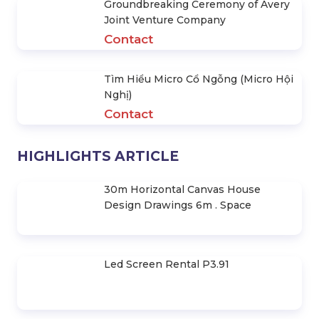
Singer Du Uyen at Fpt Software
Event
Contact
Sprite Project Is The World's #1
Favorite Soft Drink?
Contact
Groundbreaking Ceremony of Avery
Joint Venture Company
Contact
Tìm Hiểu Micro Cổ Ngỗng (Micro Hội