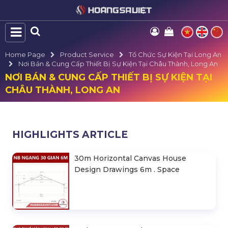
Home Page
Product Service
Tổ Chức Sự Kiện Tại Long An
Nơi Bán & Cung Cấp Thiết Bị Sự Kiện Tại Châu Thành, Long An
NƠI BÁN & CUNG CẤP THIẾT BỊ SỰ KIỆN TẠI
CHÂU THÀNH, LONG AN
HIGHLIGHTS ARTICLE
30m Horizontal Canvas House
Design Drawings 6m . Space