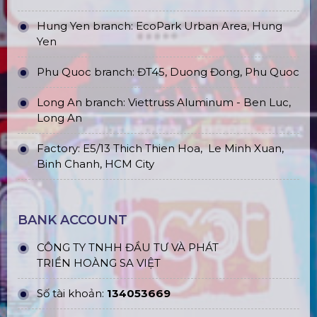
Hung Yen branch: EcoPark Urban Area, Hung
Yen
Phu Quoc branch: ĐT45, Duong Đong, Phu Quoc
Long An branch: Viettruss Aluminum - Ben Luc,
Long An
Factory: E5/13 Thich Thien Hoa,
Le Minh Xuan,
Binh Chanh, HCM City
BANK ACCOUNT
CÔNG TY TNHH ĐẦU TƯ VÀ PHÁT
TRIỂN HOÀNG SA VIỆT
Số tài khoản:
134053669