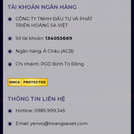
quận Đông Anh, Hà Nội
CN Hưng Yên: Khu Đô Thị EcoPark, Hưng Yên
CN Phú Quốc: ĐT45, Dương Đông, Phú Quốc
CN Long An: Viettruss Aluminum - Bến Lức, Long
An
Nhà Máy Sản Xuất: Lê Minh Xuân, Bình Chánh,
TP. HCM
TÀI KHOẢN NGÂN HÀNG
CÔNG TY TNHH ĐẦU TƯ VÀ PHÁT
TRIỂN HOÀNG SA VIỆT
Số tài khoản:
134053669
Ngân hàng: Á Châu (ACB)