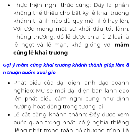
Với ước mong một sự khởi đầu tốt lành.
Thông thường, đồ lễ được chia là 2 loại là
lễ ngọt và lễ mặn, khá giống với
mâm
cúng lễ khai trương
Gợi ý mâm cúng khai trương khánh thành giúp làm ă
n thuận buồm xuôi gió
Phát biểu của đại diện lãnh đạo doanh
nghiệp: MC sẽ mới đại diện ban lãnh đạo
lên phát biểu cảm nghĩ cũng như định
hướng hoạt động trong tương lai.
Lễ cắt băng khánh thành: Đây được xem
bước quan trọng nhất, có ý nghĩa thiêng
liêng nhất trong toàn bộ chương trình. Là
bước đánh dấu bước khởi đầu mang
nhiều may mắn, thuận lợi.
Dùng tiệc (Nếu có): Nên có bữa tiệc