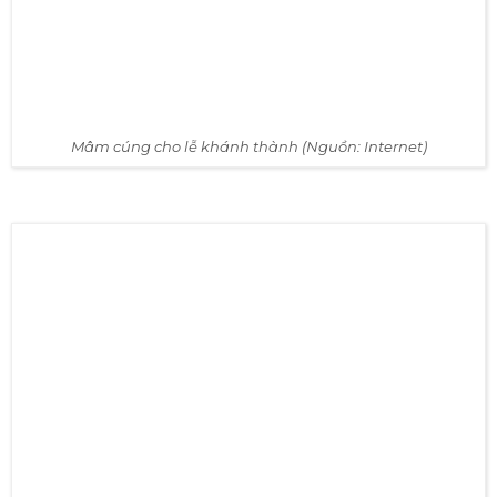
Mâm cúng cho lễ khánh thành (Nguồn: Internet)
Tiệc teabreak ăn nhẹ (Nguồn: Hoàng Sa Việt)