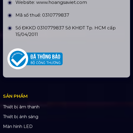
Chi nhánh: PGD Bình Trị Đông
THÔNG TIN LIÊN HỆ
Hotline:
0985.999.345
Email:
yenvo@hoangsaviet.com
Website:
www.hoangsaviet.com
Mã số thuế: 0310779837
Số ĐKKD 0310779837 Sở KHĐT Tp. HCM cấp
15/04/2011