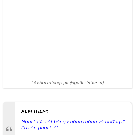
Lễ khai trương spa (Nguồn: Internet)
XEM THÊM:
Nghi thức cắt băng khánh thành và những đi
ều cần phải biết
Long trọng tổ chức nhà máy sản xuất thiết bị
sự kiện Viettruss rộng 5000m2