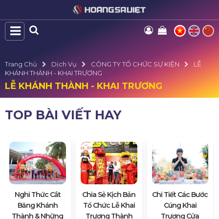
Trang Chủ
Dịch Vụ
CÔNG TY TỔ CHỨC SỰ KIỆN
LỄ
KHÁNH THÀNH - KHAI TRƯƠNG
LỄ KHÁNH THÀNH - KHAI TRƯƠNG
TOP BÀI VIẾT HAY
Nghi Thức Cắt
Chia Sẻ Kịch Bản
Chi Tiết Các Bước
Băng Khánh
Tổ Chức Lễ Khai
Cúng Khai
Thành & Những
Trương Thành
Trương Cửa