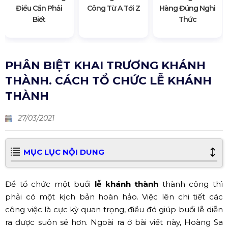
Điều Cần Phải
Công Từ A Tới Z
Hàng Đúng Nghi
Biết
Thức
PHÂN BIỆT KHAI TRƯƠNG KHÁNH
THÀNH. CÁCH TỔ CHỨC LỄ KHÁNH
THÀNH
27/03/2021
MỤC LỤC NỘI DUNG
Để tổ chức một buổi
lễ khánh thành
thành công thì
phải có một kịch bản hoàn hảo. Việc lên chi tiết các
công việc là cực kỳ quan trọng, điều đó giúp buổi lễ diễn
ra được suôn sẻ hơn. Ngoài ra ở bài viết này, Hoàng Sa