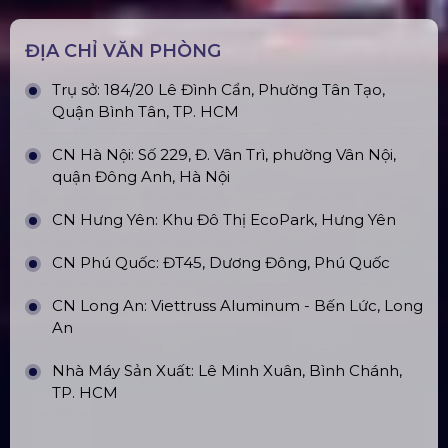
Top10 Công Ty Màn Hình Led Uy Tín
Tại Hồ Chí Minh
ĐỊA CHỈ VĂN PHÒNG
Trụ sở: 184/20 Lê Đình Cẩn, Phường Tân Tạo,
Quận Bình Tân, TP. HCM
CN Hà Nội: Số 229, Đ. Vân Trì, phường Vân Nội,