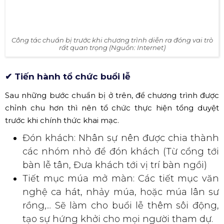
rất quan trọng (Nguồn: Internet)
✔ Tiến hành tổ chức buổi lễ
Sau những bước chuẩn bị ở trên, để chương trình được
chỉnh chu hơn thì nên tổ chức thực hiện tổng duyệt
trước khi chính thức khai mạc.
Đón khách: Nhân sự nên được chia thành
các nhóm nhỏ để đón khách (Từ cổng tới
bàn lễ tân, Đưa khách tới vị trí bàn ngồi)
Tiết mục múa mở màn: Các tiết mục văn
nghệ ca hát, nhảy múa, hoặc múa lân sư
rồng,... Sẽ làm cho buổi lễ thêm sôi động,
tạo sự hứng khởi cho mọi người tham dự.
Thực hiện nghi thức cúng: Đây là phần
không thể thiếu cho bất kỳ lễ khai trương
khánh thành nào dù quy mô nhỏ hay lớn;