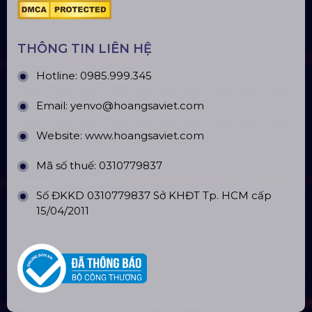
CN Long An: Viettruss Aluminum - Bến Lức, Long
An
Nhà Máy Sản Xuất: Lê Minh Xuân, Bình Chánh,
TP. HCM
TÀI KHOẢN NGÂN HÀNG
CÔNG TY TNHH ĐẦU TƯ VÀ PHÁT
TRIỂN HOÀNG SA VIỆT
Số tài khoản:
134053669
Ngân hàng: Á Châu (ACB)
Chi nhánh: PGD Bình Trị Đông