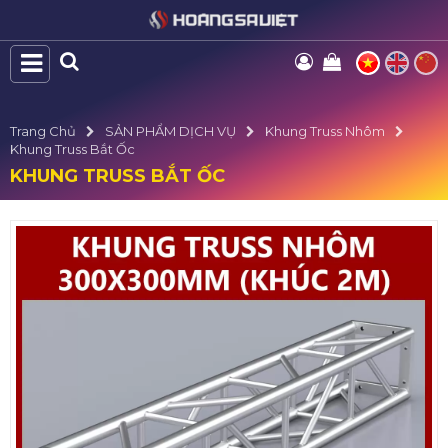
Trang Chủ
SẢN PHẨM DỊCH VỤ
Khung Truss Nhôm
Khung Truss Bắt Ốc
KHUNG TRUSS BẮT ỐC