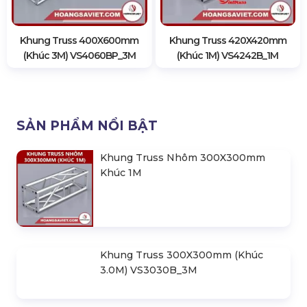
Khung Truss 400X600mm
Khung Truss 420X420mm
(Khúc 3M) VS4060BP_3M
(Khúc 1M) VS4242B_1M
SẢN PHẨM NỔI BẬT
Khung Truss Nhôm 300X300mm
Khúc 1M
Khung Truss 300X300mm (Khúc
3.0M) VS3030B_3M