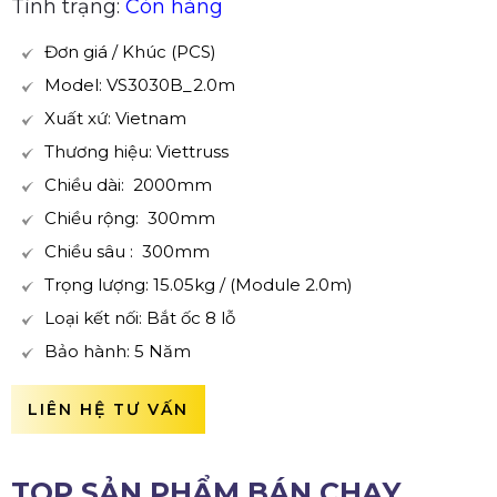
Tình trạng:
Còn hàng
Đơn giá / Khúc (PCS)
Model: VS3030B_2.0m
Xuất xứ: Vietnam
Thương hiệu: Viettruss
Chiều dài: 2000mm
Chiều rộng: 300mm
Chiều sâu : 300mm
Trọng lượng: 15.05kg / (Module 2.0m)
Loại kết nối: Bắt ốc 8 lỗ
Bảo hành: 5 Năm
LIÊN HỆ TƯ VẤN
TOP SẢN PHẨM BÁN CHẠY