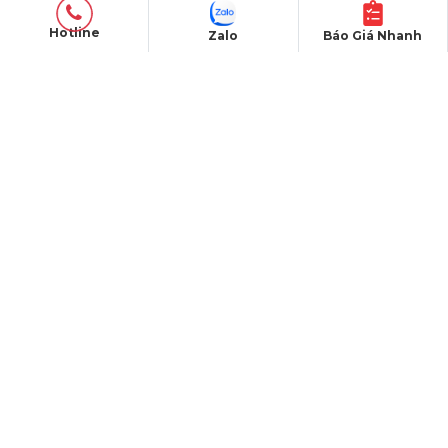
Hotline
Zalo
Báo Giá Nhanh
SẢN PHẨM
Thiết bị âm thanh
Thiết bị ánh sáng
Màn hình LED
Khung truss nhôm
Sân khấu di động
DỰ ÁN
Dự án đã thực hiện
Dự án đang thực hiện
Dự án nổi bật
Dự án khác
Dự án đấu thầu