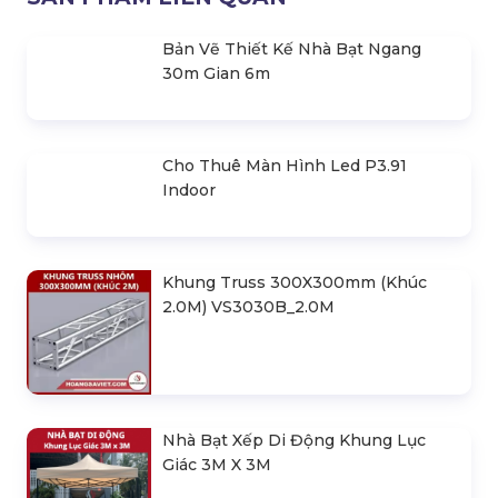
Khung Truss 300X500mm (Khúc 1M)
VS3050BP_1M
SẢN PHẨM LIÊN QUAN
Bản Vẽ Thiết Kế Nhà Bạt Ngang
30m Gian 6m
Cho Thuê Màn Hình Led P3.91
Indoor