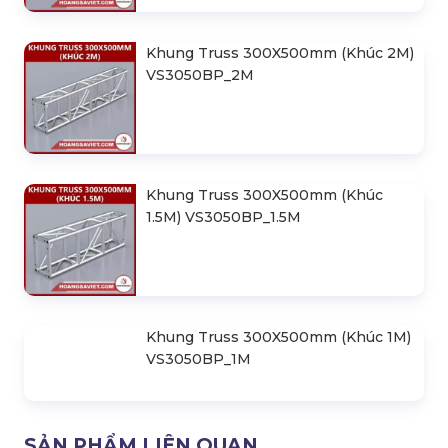
Khung Truss Cong 300X300mm
VC3030B_R2D4
Khung Truss 300X500mm (Khúc 2M)
VS3050BP_2M
Khung Truss 300X500mm (Khúc
1.5M) VS3050BP_1.5M