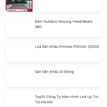
Khung Truss 300X300mm (Khúc
2.0M) VS3030B_2.0M
Nhà Bạt Xếp Di Động Khung Lục
Giác 3M X 3M
Đèn Outdoor Moving Head Beam
380