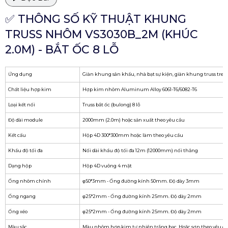
✅ THÔNG SỐ KỸ THUẬT KHUNG
TRUSS NHÔM VS3030B_2M (KHÚC
2.0M) - BẮT ỐC 8 LỖ
Ứng dụng
Giàn khung sân khấu, nhà bạt sự kiện, giàn khung truss treo
Chất liệu hợp kim
Hợp kim nhôm Aluminum Alloy 6061-T6/6082-T6
Loại kết nối
Truss bắt ốc (bulong) 8 lỗ
Độ dài module
2000mm (2.0m) hoặc sản xuất theo yêu cầu
Kết cấu
Hộp 4D 300*300mm hoặc làm theo yêu cầu
Khẩu độ tối đa
Nối dài khẩu độ tối đa 12m (12000mm) nối thẳng
Dạng hộp
Hộp 4D vuông 4 mặt
Ống nhôm chính
φ50*3mm - Ống đường kính 50mm. Độ dày 3mm
Ống ngang
φ25*2mm - Ống đường kính 25mm. Độ dày 2mm
Ống xéo
φ25*2mm - Ống đường kính 25mm. Độ dày 2mm
Màu sắc
Màu nhôm hợp kim tự nhiên trắng bạc. Hoặc sơn theo yêu c