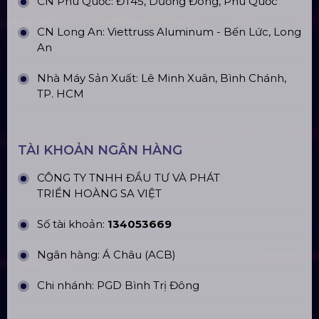
Top10 Công Ty Màn Hình Led Uy Tín
Tại Hồ Chí Minh
ĐỊA CHỈ VĂN PHÒNG
Trụ sở: 184/20 Lê Đình Cẩn, Phường Tân Tạo,
Quận Bình Tân, TP. HCM
CN Hà Nội: Số 229, Đ. Vân Trì, phường Vân Nội,
quận Đông Anh, Hà Nội
CN Hưng Yên: Khu Đô Thị EcoPark, Hưng Yên
CN Phú Quốc: ĐT45, Dương Đông, Phú Quốc