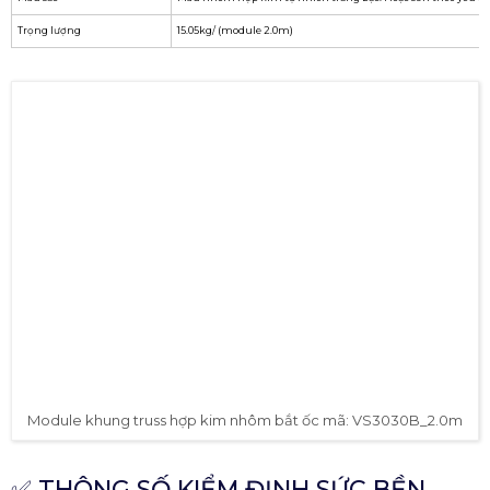
Trọng lượng
15.05kg/ (module 2.0m)
Module khung truss hợp kim nhôm bắt ốc mã: VS3030B_2.0m
✅ THÔNG SỐ KIỂM ĐỊNH SỨC BỀN
VẬT LIỆU