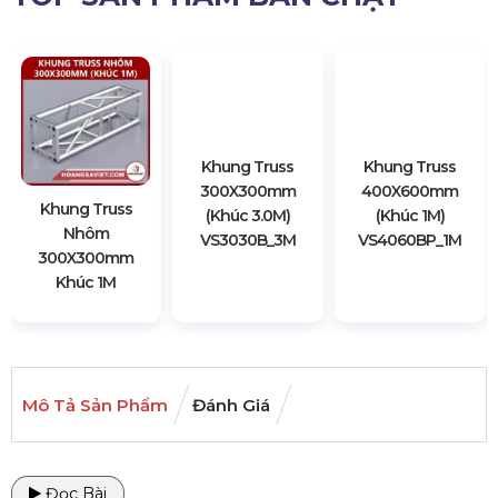
Khung Truss
Khung Truss
Khung Truss
Nhôm
300X300mm
400X600mm
300X300mm
(Khúc 3.0M)
(Khúc 1M)
Khúc 1M
VS3030B_3M
VS4060BP_1M
Mô Tả Sản Phẩm
Đánh Giá
Đọc Bài