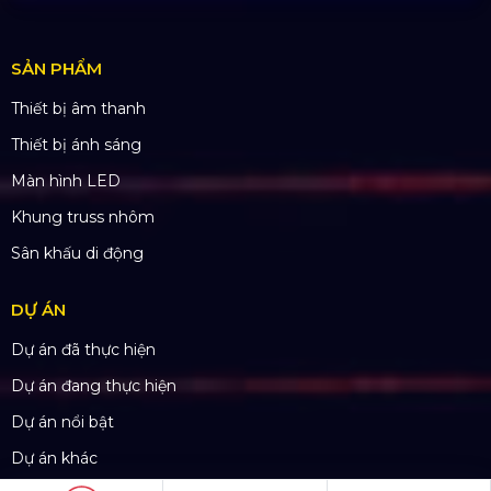
THÔNG TIN LIÊN HỆ
Hotline:
0985.999.345
Email:
yenvo@hoangsaviet.com
Website:
www.hoangsaviet.com
Mã số thuế: 0310779837
Số ĐKKD 0310779837 Sở KHĐT Tp. HCM cấp
15/04/2011