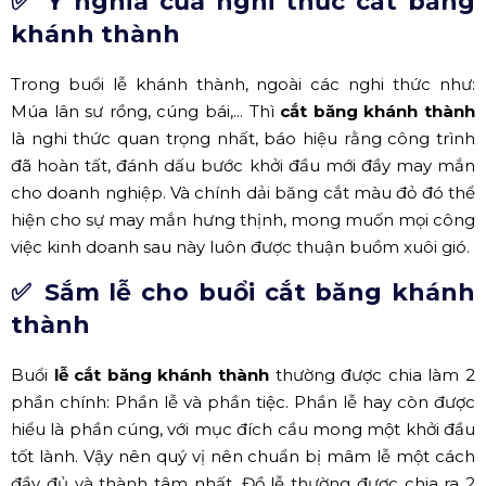
✅ Ý nghĩa của nghi thức cắt băng
khánh thành
Trong buổi lễ khánh thành, ngoài các nghi thức như:
Múa lân sư rồng, cúng bái,... Thì
cắt băng khánh thành
là nghi thức quan trọng nhất, báo hiệu rằng công trình
đã hoàn tất, đánh dấu bước khởi đầu mới đầy may mắn
cho doanh nghiệp. Và chính dải băng cắt màu đỏ đó thể
hiện cho sự may mắn hưng thịnh, mong muốn mọi công
việc kinh doanh sau này luôn được thuận buồm xuôi gió.
✅ Sắm lễ cho buổi cắt băng khánh
thành
Buổi
lễ cắt băng khánh thành
thường được chia làm 2
phần chính: Phần lễ và phần tiệc. Phần lễ hay còn được
hiểu là phần cúng, với mục đích cầu mong một khởi đầu
tốt lành. Vậy nên quý vị nên chuẩn bị mâm lễ một cách
đầy đủ và thành tâm nhất. Đồ lễ thường được chia ra 2