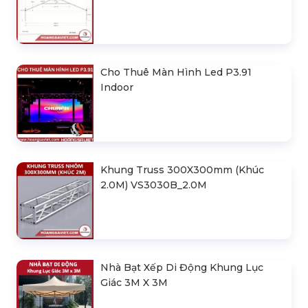
Cho Thuê Màn Hình Led P3.91
Indoor
Khung Truss 300X300mm (Khúc
2.0M) VS3030B_2.0M
Nhà Bạt Xếp Di Động Khung Lục
Giác 3M X 3M