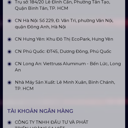
Trụ sở: 184/20 Lê Đình Cẩn, Phường Tân Tạo,
Quận Bình Tân, TP. HCM
CN Hà Nội: Số 229, Đ. Vân Trì, phường Vân Nội,
quận Đông Anh, Hà Nội
CN Hưng Yên: Khu Đô Thị EcoPark, Hưng Yên
CN Phú Quốc: ĐT45, Dương Đông, Phú Quốc
CN Long An: Viettruss Aluminum - Bến Lức, Long
An
Nhà Máy Sản Xuất: Lê Minh Xuân, Bình Chánh,
TP. HCM
TÀI KHOẢN NGÂN HÀNG
CÔNG TY TNHH ĐẦU TƯ VÀ PHÁT