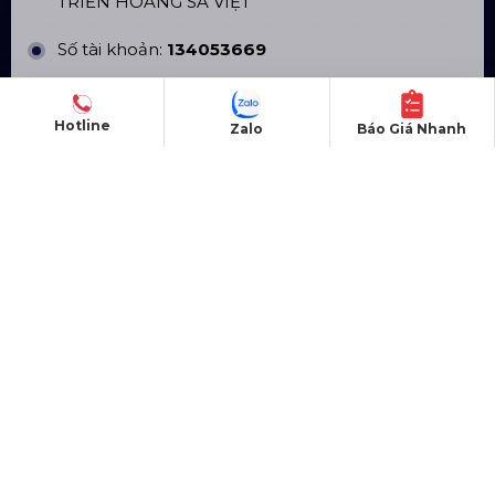
TRIỂN HOÀNG SA VIỆT
Số tài khoản:
134053669
Ngân hàng: Á Châu (ACB)
Hotline
Zalo
Báo Giá Nhanh
Chi nhánh: PGD Bình Trị Đông
THÔNG TIN LIÊN HỆ
Hotline:
0985.999.345
Email:
yenvo@hoangsaviet.com
Website:
www.hoangsaviet.com
Mã số thuế: 0310779837