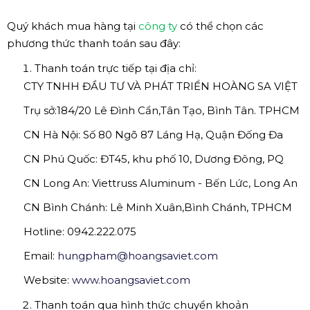
Quý khách mua hàng tại
công ty
có thể chọn các
phương thức thanh toán sau đây:
Thanh toán trực tiếp tại địa chỉ:
CTY TNHH ĐẦU TƯ VÀ PHÁT TRIỂN HOÀNG SA VIỆT
Trụ sở:184/20 Lê Đình Cẩn,Tân Tạo, Bình Tân. TPHCM
CN Hà Nội: Số 80 Ngõ 87 Láng Hạ, Quận Đống Đa
CN Phú Quốc: ĐT45, khu phố 10, Dương Đông, PQ
CN Long An: Viettruss Aluminum - Bến Lức, Long An
CN Bình Chánh: Lê Minh Xuân,Bình Chánh, TPHCM
Hotline: 0942.222.075
Email:
hungpham@hoangsaviet.com
Website:
www.hoangsaviet.com
Thanh toán qua hình thức chuyển khoản