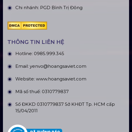
Chi nhánh: PGD Bình Trị Đông
THÔNG TIN LIÊN HỆ
Hotline:
0985.999.345
Email:
yenvo@hoangsaviet.com
Website:
www.hoangsaviet.com
Mã số thuế: 0310779837
Số ĐKKD 0310779837 Sở KHĐT Tp. HCM cấp
15/04/2011