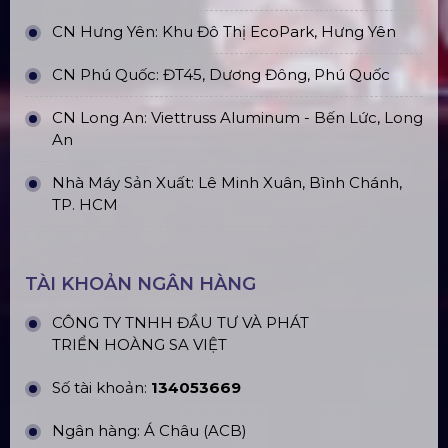
CN Hưng Yên: Khu Đô Thị EcoPark, Hưng Yên
CN Phú Quốc: ĐT45, Dương Đông, Phú Quốc
CN Long An: Viettruss Aluminum - Bến Lức, Long
An
Nhà Máy Sản Xuất: Lê Minh Xuân, Bình Chánh,
TP. HCM
TÀI KHOẢN NGÂN HÀNG
CÔNG TY TNHH ĐẦU TƯ VÀ PHÁT
TRIỂN HOÀNG SA VIỆT
Số tài khoản:
134053669
Ngân hàng: Á Châu (ACB)