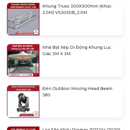
Khung Truss 300X300mm (Khúc
2.0M) VS3030B_2.0M
Nhà Bạt Xếp Di Động Khung Lục
Giác 3M X 3M
Đèn Outdoor Moving Head Beam
380
Loa Sân Khấu Promax Pl212Ar (2020)