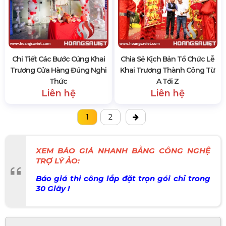
Chi Tiết Các Bước Cúng Khai
Chia Sẻ Kịch Bản Tổ Chức Lễ
Trương Cửa Hàng Đúng Nghi
Khai Trương Thành Công Từ
Thức
A Tới Z
Liên hệ
Liên hệ
1
2
XEM BÁO GIÁ NHANH BẰNG CÔNG NGHỆ
TRỢ LÝ ẢO:
Báo giá thi công lắp đặt trọn gói chỉ trong
30 Giây !