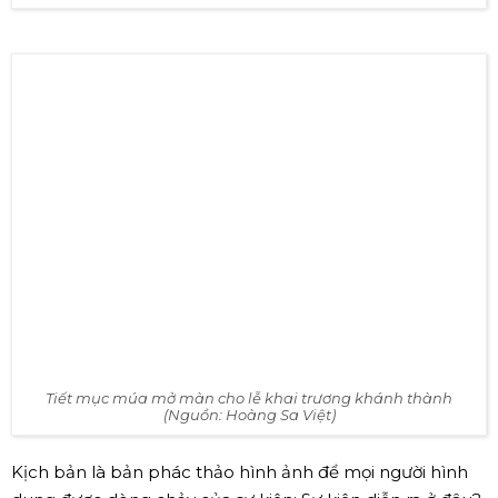
Tiết mục múa mở màn cho lễ khai trương khánh thành
(Nguồn: Hoàng Sa Việt)
Kịch bản là bản phác thảo hình ảnh để mọi người hình
dung được dòng chảy của sự kiện: Sự kiện diễn ra ở đâu?