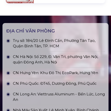
ĐỊA CHỈ VĂN PHÒNG
Trụ sở: 184/20 Lê Đình Cẩn, Phường Tân Tạo,
Quận Bình Tân, TP. HCM
CN Hà Nội: Số 229, Đ. Vân Trì, phường Vân Nội,
quận Đông Anh, Hà Nội
CN Hưng Yên: Khu Đô Thị EcoPark, Hưng Yên
CN Phú Quốc: ĐT45, Dương Đông, Phú Quốc
CN Long An: Viettruss Aluminum - Bến Lức, Long
An
Nhà Máy Sản Xuất: Lê Minh Xuân, Bình Chánh,