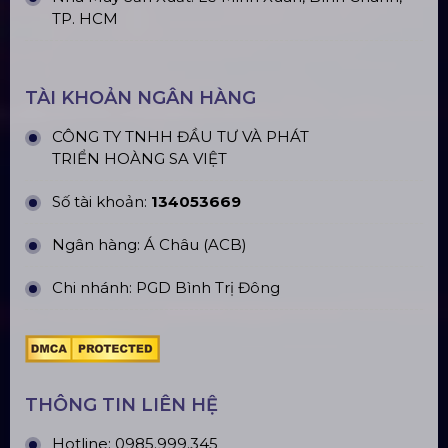
TP. HCM
TÀI KHOẢN NGÂN HÀNG
CÔNG TY TNHH ĐẦU TƯ VÀ PHÁT
TRIỂN HOÀNG SA VIỆT
Số tài khoản:
134053669
Ngân hàng: Á Châu (ACB)
Chi nhánh: PGD Bình Trị Đông
THÔNG TIN LIÊN HỆ
Hotline:
0985.999.345