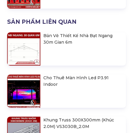
SẢN PHẨM LIÊN QUAN
Bản Vẽ Thiết Kế Nhà Bạt Ngang
30m Gian 6m
Cho Thuê Màn Hình Led P3.91
Indoor
Khung Truss 300X300mm (Khúc
2.0M) VS3030B_2.0M