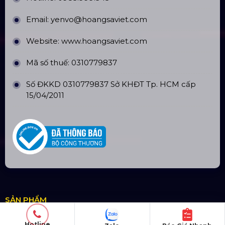
Email:
yenvo@hoangsaviet.com
Website:
www.hoangsaviet.com
Mã số thuế: 0310779837
Số ĐKKD 0310779837 Sở KHĐT Tp. HCM cấp
15/04/2011
SẢN PHẨM
Thiết bị âm thanh
Hotline