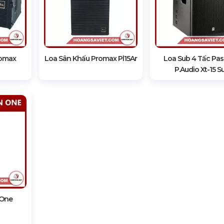
romax
Loa Sân Khấu Promax Pl15Ar
Loa Sub 4 Tấc Pas
P.audio Xt-15 S
 One