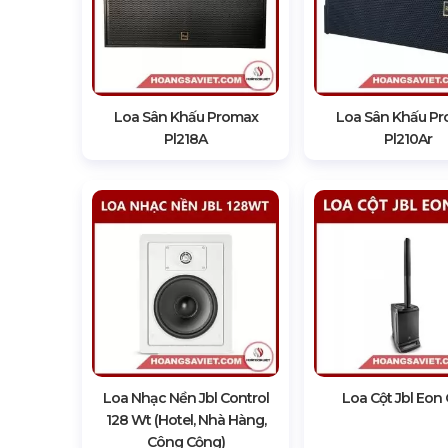
Loa Sân Khấu Promax
Loa Sân Khấu P
Pl218A
Pl210Ar
Loa Nhạc Nền Jbl Control
Loa Cột Jbl Eon
128 Wt (Hotel, Nhà Hàng,
Công Cộng)