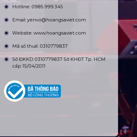
Hotline:
0985.999.345
Email:
yenvo@hoangsaviet.com
Website:
www.hoangsaviet.com
Mã số thuế: 0310779837
Số ĐKKD 0310779837 Sở KHĐT Tp. HCM
cấp 15/04/2011