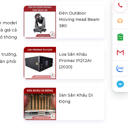
Đèn Outdoor
Moving Head Beam
àn model
380
à giá cả
hổ thông
 trường,
Loa Sân Khấu
Promax Pl212Ar
ân phối:
(2020)
Sàn Sân Khấu Di
Động