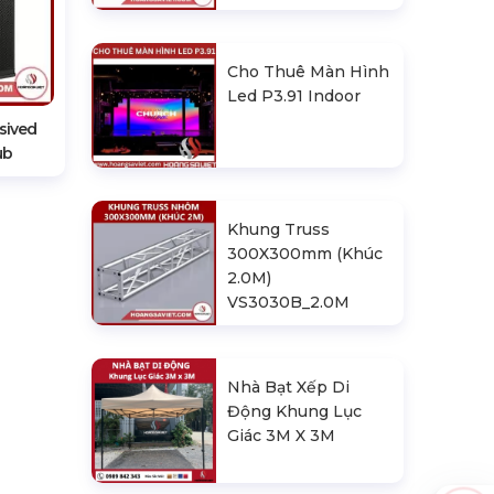
Cho Thuê Màn Hình
Led P3.91 Indoor
sived
ub
Khung Truss
300X300mm (Khúc
2.0M)
VS3030B_2.0M
Nhà Bạt Xếp Di
Động Khung Lục
Giác 3M X 3M