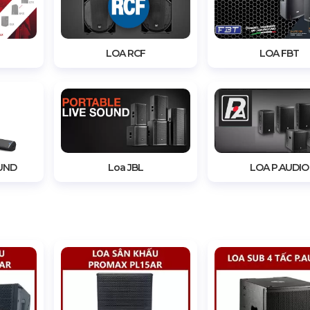
LOA RCF
LOA FBT
UND
Loa JBL
LOA P.AUDIO