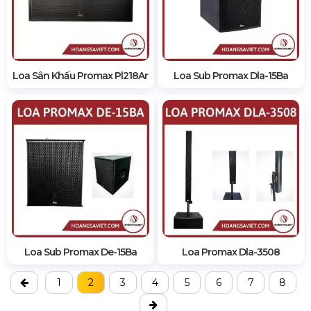
Loa Sân Khấu Promax Pl218Ar
Loa Sub Promax Dla-15Ba
Loa Sub Promax De-15Ba
Loa Promax Dla-3508
1
2
3
4
5
6
7
8