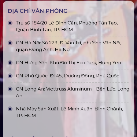
ĐỊA CHỈ VĂN PHÒNG
Trụ sở: 184/20 Lê Đình Cẩn, Phường Tân Tạo,
Quận Bình Tân, TP. HCM
CN Hà Nội: Số 229, Đ. Vân Trì, phường Vân Nội,
quận Đông Anh, Hà Nội
CN Hưng Yên: Khu Đô Thị EcoPark, Hưng Yên
CN Phú Quốc: ĐT45, Dương Đông, Phú Quốc
CN Long An: Viettruss Aluminum - Bến Lức, Long
An
Nhà Máy Sản Xuất: Lê Minh Xuân, Bình Chánh,
TP. HCM