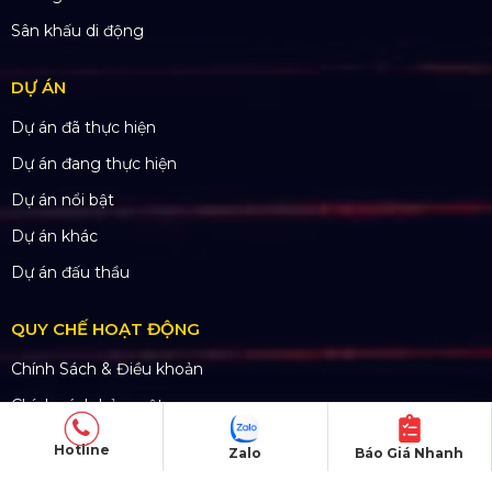
Sân khấu di động
DỰ ÁN
Dự án đã thực hiện
Dự án đang thực hiện
Dự án nổi bật
Dự án khác
Dự án đấu thầu
QUY CHẾ HOẠT ĐỘNG
Chính Sách & Điều khoản
Chính sách bảo mật
Chính sách vận chuyển
Hotline
Zalo
Báo Giá Nhanh
Hình thức thanh toán