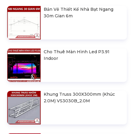
Bản Vẽ Thiết Kế Nhà Bạt Ngang
30m Gian 6m
Cho Thuê Màn Hình Led P3.91
Indoor
Khung Truss 300X300mm (Khúc
2.0M) VS3030B_2.0M