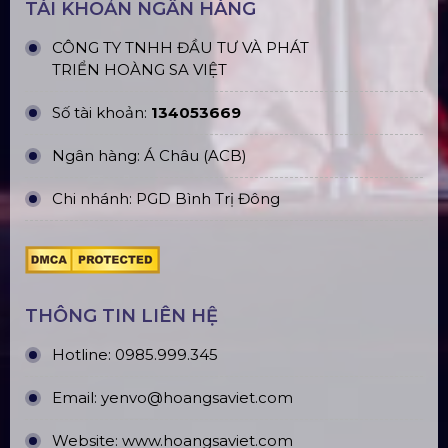
TÀI KHOẢN NGÂN HÀNG
CÔNG TY TNHH ĐẦU TƯ VÀ PHÁT
TRIỂN HOÀNG SA VIỆT
Số tài khoản:
134053669
Ngân hàng: Á Châu (ACB)
Chi nhánh: PGD Bình Trị Đông
THÔNG TIN LIÊN HỆ
Hotline:
0985.999.345
Email:
yenvo@hoangsaviet.com
Website:
www.hoangsaviet.com