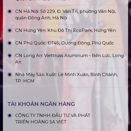
Top10 Công Ty Màn Hình Led Uy Tín
Tại Hồ Chí Minh
ĐỊA CHỈ VĂN PHÒNG
Trụ sở: 184/20 Lê Đình Cẩn, Phường Tân Tạo,
Quận Bình Tân, TP. HCM
CN Hà Nội: Số 229, Đ. Vân Trì, phường Vân Nội,
quận Đông Anh, Hà Nội