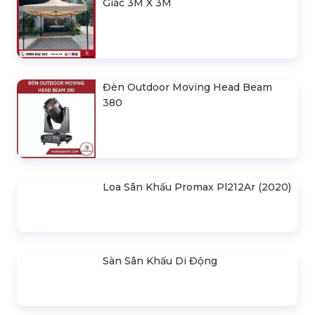
Indoor
Khung Truss 300X300mm (Khúc
2.0M) VS3030B_2.0M
Nhà Bạt Xếp Di Động Khung Lục
Giác 3M X 3M
Đèn Outdoor Moving Head Beam
380