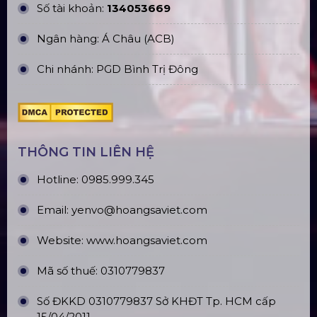
CN Hưng Yên: Khu Đô Thị EcoPark, Hưng Yên
CN Phú Quốc: ĐT45, Dương Đông, Phú Quốc
CN Long An: Viettruss Aluminum - Bến Lức, Long
An
Nhà Máy Sản Xuất: Lê Minh Xuân, Bình Chánh,
TP. HCM
TÀI KHOẢN NGÂN HÀNG
CÔNG TY TNHH ĐẦU TƯ VÀ PHÁT
TRIỂN HOÀNG SA VIỆT
Số tài khoản:
134053669
Ngân hàng: Á Châu (ACB)