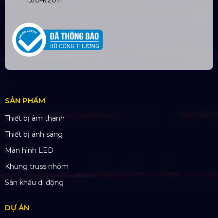
Chi nhánh: PGD Bình Trị Đông
THÔNG TIN LIÊN HỆ
Hotline:
0985.999.345
Email:
yenvo@hoangsaviet.com
Website:
www.hoangsaviet.com
Mã số thuế: 0310779837
Số ĐKKD 0310779837 Sở KHĐT Tp. HCM cấp
15/04/2011