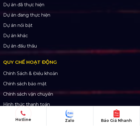
SẢN PHẨM
Thiết bị âm thanh
Thiết bị ánh sáng
Màn hình LED
Khung truss nhôm
Sân khấu di động
DỰ ÁN
Hotline
Dự án đã thực hiện
Zalo
Báo Giá Nhanh
Dự án đang thực hiện