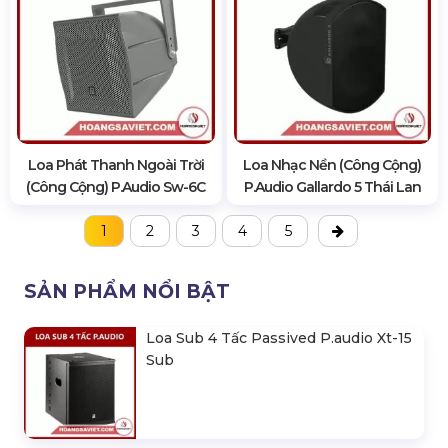
Loa Phát Thanh Ngoài Trời
Loa Nhạc Nền (Công Cộng)
(Công Cộng) P.audio Sw-6C
P.audio Gallardo 5 Thái Lan
1
2
3
4
5
SẢN PHẨM NỔI BẬT
Loa Sub 4 Tấc Passived P.audio Xt-15
Sub