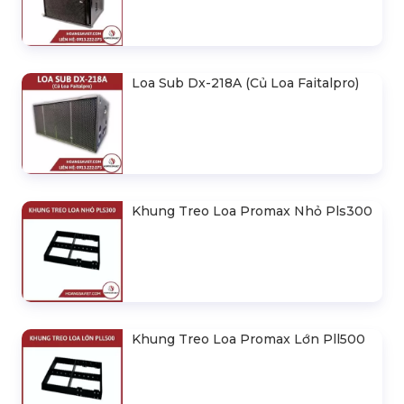
Loa Sub Dx-218A (Củ Loa Faitalpro)
Khung Treo Loa Promax Nhỏ Pls300
Khung Treo Loa Promax Lớn Pll500