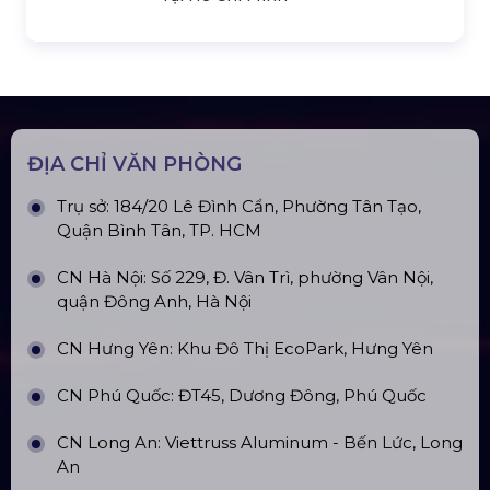
Top10 Công Ty Màn Hình Led Uy Tín
Tại Hà Nội
Top10 Công Ty Màn Hình Led Uy Tín
Tại Hồ Chí Minh
ĐỊA CHỈ VĂN PHÒNG
Trụ sở: 184/20 Lê Đình Cẩn, Phường Tân Tạo,