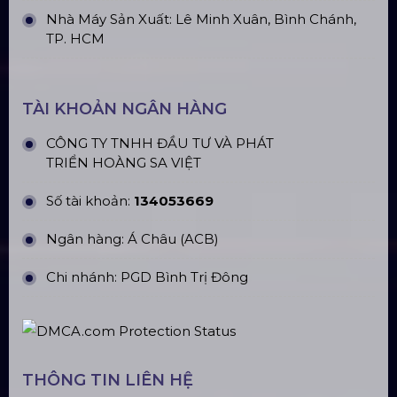
Quận Bình Tân, TP. HCM
CN Hà Nội: Số 229, Đ. Vân Trì, phường Vân Nội,
quận Đông Anh, Hà Nội
CN Hưng Yên: Khu Đô Thị EcoPark, Hưng Yên
CN Phú Quốc: ĐT45, Dương Đông, Phú Quốc
CN Long An: Viettruss Aluminum - Bến Lức, Long
An
Nhà Máy Sản Xuất: Lê Minh Xuân, Bình Chánh,
TP. HCM
TÀI KHOẢN NGÂN HÀNG
CÔNG TY TNHH ĐẦU TƯ VÀ PHÁT
TRIỂN HOÀNG SA VIỆT