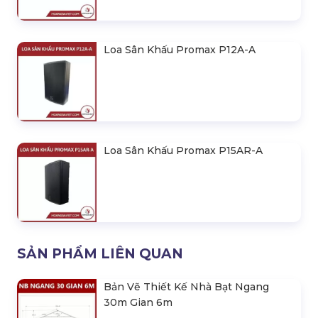
Loa Sân Khấu Promax P12A-A
Loa Sân Khấu Promax P15AR-A
SẢN PHẨM LIÊN QUAN
Bản Vẽ Thiết Kế Nhà Bạt Ngang
30m Gian 6m