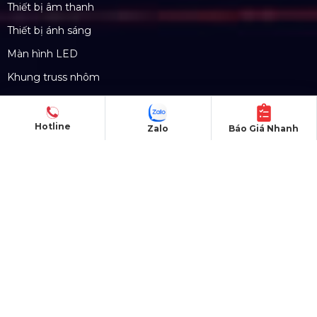
Số ĐKKD 0310779837 Sở KHĐT Tp. HCM cấp
15/04/2011
Hotline
Zalo
Báo Giá Nhanh
SẢN PHẨM
Thiết bị âm thanh
Thiết bị ánh sáng
Màn hình LED
Khung truss nhôm
Sân khấu di động