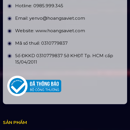
Số tài khoản:
134053669
Ngân hàng: Á Châu (ACB)
Chi nhánh: PGD Bình Trị Đông
THÔNG TIN LIÊN HỆ
Hotline:
0985.999.345
Email:
yenvo@hoangsaviet.com
Website:
www.hoangsaviet.com
Mã số thuế: 0310779837