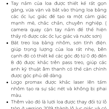
Tay nắm của loa được thiết kế rất gọn
gàng, vừa vặn và bắt vào thùng loa bằng
các ốc lục giác để tạo ra một cảm giác
mạnh mẽ, chắc chắn, chuyên nghiệp. (
camera quay cận tay nắm để thể hiện
thấy rõ được các ốc lục giác và nước sơn)
Bát treo loa bằng nhôm, sơn tĩnh điện.
giúp trọng lượng của loa rất nhẹ, bên
cạnh đó có thiết kế các góc độ từ 0 độ đến
8 độ được khắc trên pass treo, giúp các
anh kỹ thuật âm thanh có thể căn chỉnh
được góc phủ dễ dàng.
Logo promax được khắc laser lên tấm
nhôm tạo ra sự sắc nét và không bị phai
màu.
Thêm vào đó là lưới loa được thay đổi từ lỗ
tròn ở version 2019 thành lô lục giác và có