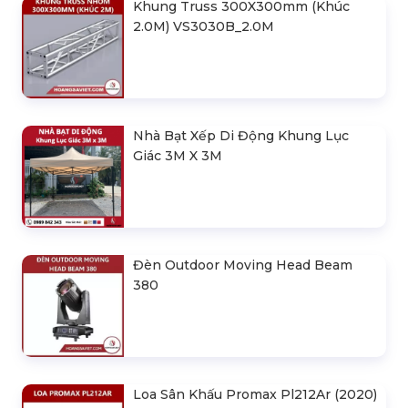
Khung Truss 300X300mm (Khúc
2.0M) VS3030B_2.0M
Nhà Bạt Xếp Di Động Khung Lục
Giác 3M X 3M
Đèn Outdoor Moving Head Beam
380
Loa Sân Khấu Promax Pl212Ar (2020)