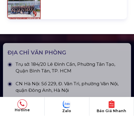
ĐỊA CHỈ VĂN PHÒNG
Trụ sở: 184/20 Lê Đình Cẩn, Phường Tân Tạo,
Quận Bình Tân, TP. HCM
CN Hà Nội: Số 229, Đ. Vân Trì, phường Vân Nội,
quận Đông Anh, Hà Nội
CN Hưng Yên: Khu Đô Thị EcoPark, Hưng Yên
Hotline
Zalo
Báo Giá Nhanh
CN Phú Quốc: ĐT45, Dương Đông, Phú Quốc
CN Long An: Viettruss Aluminum - Bến Lức, Long