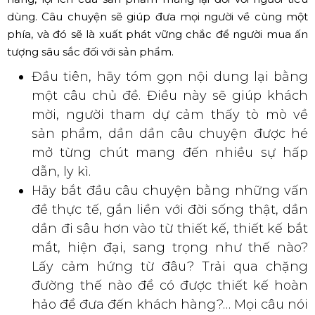
một câu chuyện và được diễn giải nhiều trong phần nội
dung chính. Đây được xem là phần quan trọng nhất
trong bài thuyết trình giới thiệu sản phẩm. Thành công
của bài thuyết trình đều phụ thuộc vào việc người nói có
lột tả hết được câu chuyện về sản phẩm, những tính
năng, lợi ích của sản phẩm mang lại đối với người tiêu
dùng. Câu chuyện sẽ giúp đưa mọi người về cùng một
phía, và đó sẽ là xuất phát vững chắc để người mua ấn
tượng sâu sắc đối với sản phẩm.
Đầu tiên, hãy tóm gọn nội dung lại bằng
một câu chủ đề. Điều này sẽ giúp khách
mời, người tham dự cảm thấy tò mò về
sản phẩm, dần dần câu chuyện được hé
mở từng chút mang đến nhiều sự hấp
dẫn, ly kì.
Hãy bắt đầu câu chuyện bằng những vấn
đề thực tế, gắn liền với đời sống thật, dần