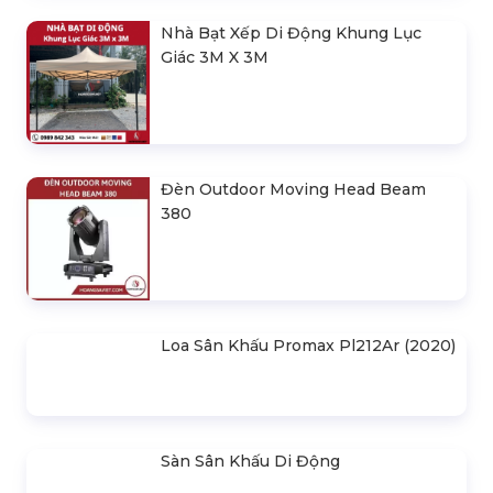
SẢN PHẨM LIÊN QUAN
Bản Vẽ Thiết Kế Nhà Bạt Ngang
30m Gian 6m
Cho Thuê Màn Hình Led P3.91
Indoor
Khung Truss 300X300mm (Khúc
2.0M) VS3030B_2.0M