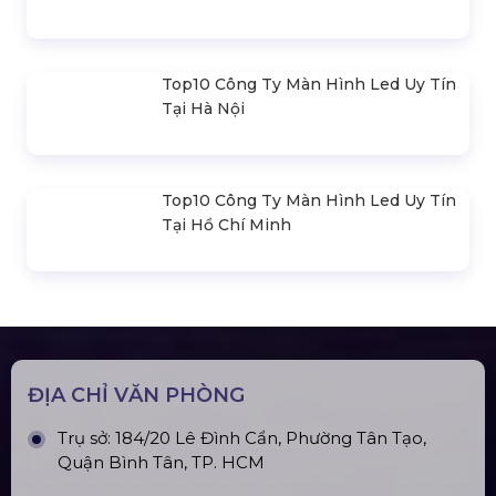
Nhà Bạt Xếp Di Động Khung Lục
Giác 3M X 3M
Đèn Outdoor Moving Head Beam
380
Loa Sân Khấu Promax Pl212Ar (2020)
Sàn Sân Khấu Di Động