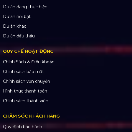
Mã số thuế: 0310779837
Số ĐKKD 0310779837 Sở KHĐT Tp. HCM cấp
15/04/2011
SẢN PHẨM
Thiết bị âm thanh
Thiết bị ánh sáng
Màn hình LED
Khung truss nhôm