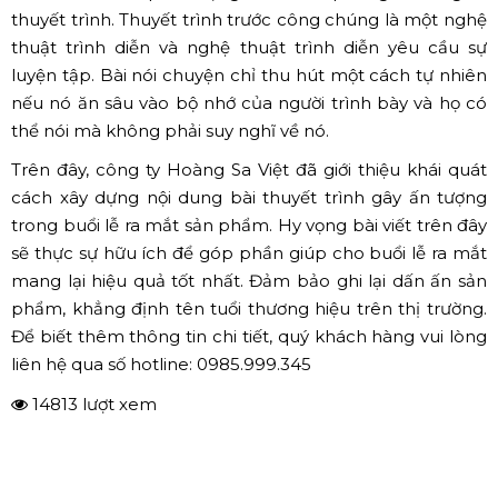
Lưu ý: khi chuẩn bị bài thuyết trình giới thiệu sản phẩm,
quý khách hàng cần đặc biệt lưu ý đến những chi tiết
như ánh sáng, âm nhạc và đặc biệt là phông nền của
các trang thuyết trình để tạo sự khách biệt. Ngoài ra
điểm thu hút quan trọng chính là phong thái người
thuyết trình. Thuyết trình trước công chúng là một nghệ
thuật trình diễn và nghệ thuật trình diễn yêu cầu sự
luyện tập. Bài nói chuyện chỉ thu hút một cách tự nhiên
nếu nó ăn sâu vào bộ nhớ của người trình bày và họ có
thể nói mà không phải suy nghĩ về nó.
Trên đây, công ty Hoàng Sa Việt đã giới thiệu khái quát
cách xây dựng nội dung bài thuyết trình gây ấn tượng
trong buổi lễ ra mắt sản phẩm. Hy vọng bài viết trên đây
sẽ thực sự hữu ích để góp phần giúp cho buổi lễ ra mắt
mang lại hiệu quả tốt nhất. Đảm bảo ghi lại dấn ấn sản
phẩm, khẳng định tên tuổi thương hiệu trên thị trường.
Để biết thêm thông tin chi tiết, quý khách hàng vui lòng