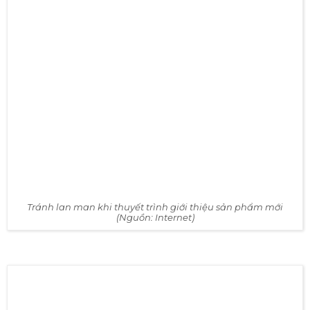
✅ NỘI DUNG CHÍNH LỘT TẢ TỪ
KHÁCH QUAN ĐẾN TRỰC QUAN CỦA
SẢN PHẨM MỚI
Tránh lan man khi thuyết trình giới thiệu sản phẩm mới
(Nguồn: Internet)