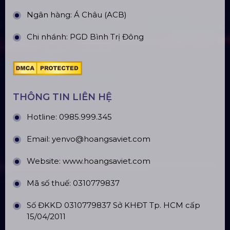
ĐỊA CHỈ VĂN PHÒNG
Trụ sở: 184/20 Lê Đình Cẩn, Phường Tân Tạo,
Quận Bình Tân, TP. HCM
CN Hà Nội: Số 229, Đ. Vân Trì, phường Vân Nội,
quận Đông Anh, Hà Nội
CN Hưng Yên: Khu Đô Thị EcoPark, Hưng Yên
CN Phú Quốc: ĐT45, Dương Đông, Phú Quốc
CN Long An: Viettruss Aluminum - Bến Lức, Long
An
Nhà Máy Sản Xuất: Lê Minh Xuân, Bình Chánh,
TP. HCM