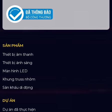
TÀI KHOẢN NGÂN HÀNG
CÔNG TY TNHH ĐẦU TƯ VÀ PHÁT
TRIỂN HOÀNG SA VIỆT
Số tài khoản:
134053669
Ngân hàng: Á Châu (ACB)
Chi nhánh: PGD Bình Trị Đông
THÔNG TIN LIÊN HỆ
Hotline:
0985.999.345
Email:
yenvo@hoangsaviet.com
Website:
www.hoangsaviet.com