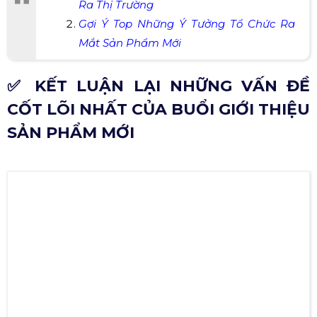
XEM THÊM:
Những Lưu Ý Khi Tung Sản Phẩm Mới
Ra Thị Trường
Gợi Ý Top Những Ý Tưởng Tổ Chức Ra
Mắt Sản Phẩm Mới
✅ KẾT LUẬN LẠI NHỮNG VẤN ĐỀ
CỐT LÕI NHẤT CỦA BUỔI GIỚI THIỆU
SẢN PHẨM MỚI