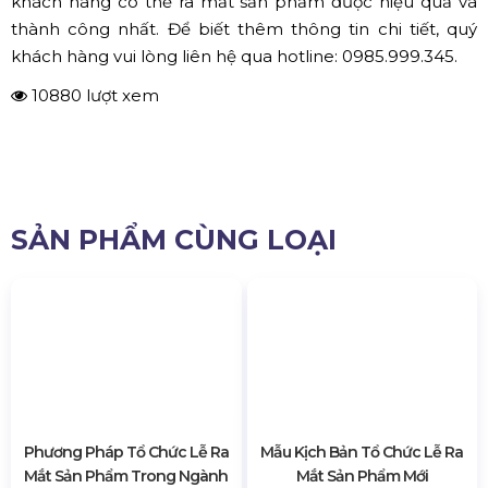
liveshow, event, phát tờ rơi, Fb ads, Google ads, Email
marketing...
Bài viết trên đây, công ty Hoàng Sa Việt đã giới thiệu đầy
đủ những lưu ý khi tung sản phẩm mới ra thị trường, hy
vọng những thông tin trên đây sẽ thực sự hữu ích để quý
khách hàng có thể ra mắt sản phẩm được hiệu quả và
thành công nhất. Để biết thêm thông tin chi tiết, quý
khách hàng vui lòng liên hệ qua hotline: 0985.999.345.
10880 lượt xem
SẢN PHẨM CÙNG LOẠI