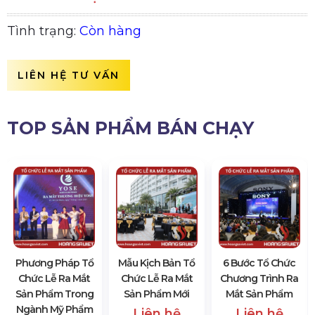
Tình trạng:
Còn hàng
LIÊN HỆ TƯ VẤN
TOP SẢN PHẨM BÁN CHẠY
Phương Pháp Tổ
Mẫu Kịch Bản Tổ
6 Bước Tổ Chức
Chức Lễ Ra Mắt
Chức Lễ Ra Mắt
Chương Trình Ra
Sản Phẩm Trong
Sản Phẩm Mới
Mắt Sản Phẩm
Ngành Mỹ Phẩm
Liên hệ
Liên hệ