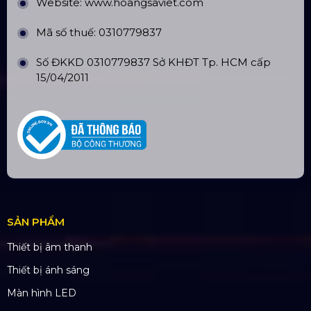
Số tài khoản:
134053669
Ngân hàng: Á Châu (ACB)
Chi nhánh: PGD Bình Trị Đông
THÔNG TIN LIÊN HỆ
Hotline:
0985.999.345
Email:
yenvo@hoangsaviet.com
Website:
www.hoangsaviet.com
Mã số thuế: 0310779837
Số ĐKKD 0310779837 Sở KHĐT Tp. HCM cấp
15/04/2011