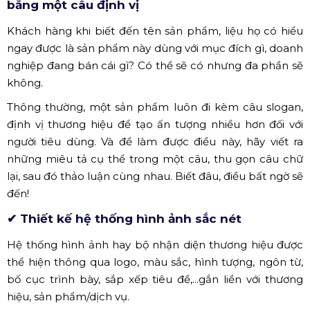
quên lãng. Chính vì vậy doanh nghiệp cần lưu ý đầu tiên
trong việc đặt tên thương hiệu, đảm bảo rằng đây là một
cái tên đáng nhớ, dễ gợi liên tưởng và dễ phát âm để việc
tung sản phẩm ra thị trường mang lại hiệu quả ban đầu.
✔ Miêu tả chính xác và ngắn gọn sản phẩm
bằng một câu định vị
Khách hàng khi biết đến tên sản phẩm, liệu họ có hiểu
ngay được là sản phẩm này dùng với mục đích gì, doanh
nghiệp đang bán cái gì? Có thể sẽ có nhưng đa phần sẽ
không.
Thông thường, một sản phẩm luôn đi kèm câu slogan,
định vị thương hiệu để tạo ấn tượng nhiều hơn đối với
người tiêu dùng. Và để làm được điều này, hãy viết ra
những miêu tả cụ thể trong một câu, thu gọn câu chữ
lại, sau đó thảo luận cùng nhau. Biết đâu, điều bất ngờ sẽ
đến!