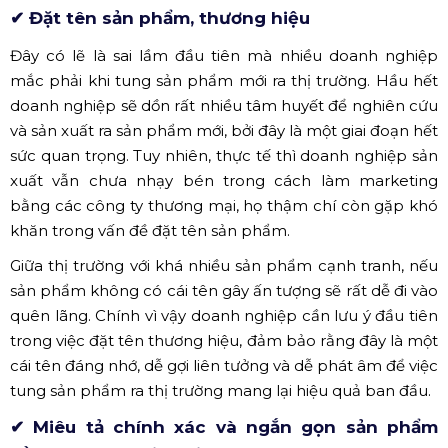
lập kế hoạch và triển khai. Chính vì vậy, để hạn chế tối đa
những rủi ro mắc phải, quý khách hàng cần nắm được
những nguyên tắc, sai lầm cần tránh và đặc biệt là nắm
được quy trình lập kế hoạch marketing để tung sản
phẩm mới ra thị trường
✔ Đặt tên sản phẩm, thương hiệu
Đây có lẽ là sai lầm đầu tiên mà nhiều doanh nghiệp
mắc phải khi tung sản phẩm mới ra thị trường. Hầu hết
doanh nghiệp sẽ dồn rất nhiều tâm huyết để nghiên cứu
và sản xuất ra sản phẩm mới, bởi đây là một giai đoạn hết
sức quan trọng. Tuy nhiên, thực tế thì doanh nghiệp sản
xuất vẫn chưa nhạy bén trong cách làm marketing
bằng các công ty thương mại, họ thậm chí còn gặp khó
khăn trong vấn đề đặt tên sản phẩm.
Giữa thị trường với khá nhiều sản phẩm cạnh tranh, nếu
sản phẩm không có cái tên gây ấn tượng sẽ rất dễ đi vào