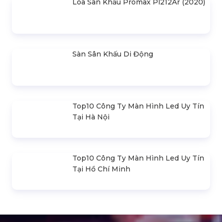
Khung Truss 300X300mm (Khúc
2.0M) VS3030B_2.0M
Nhà Bạt Xếp Di Động Khung Lục
Giác 3M X 3M
Đèn Outdoor Moving Head Beam
380
Loa Sân Khấu Promax Pl212Ar (2020)
Sàn Sân Khấu Di Động