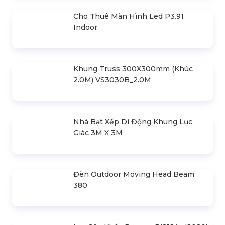
Tổ Chức Chạy Roadshow Chuyên
Nghiệp Trọn Gói, Giá Rẻ!
Liên hệ
SẢN PHẨM LIÊN QUAN
Bản Vẽ Thiết Kế Nhà Bạt Ngang
30m Gian 6m
Cho Thuê Màn Hình Led P3.91
Indoor