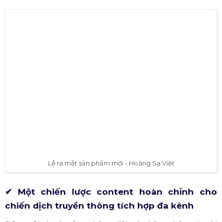
ngoặt lớn để lan tỏa mạnh mẽ và được nhiều người biết
đến: một ý tưởng lớn (big idea).
Lúc này, khách hàng tiềm năng sẽ khá ngạc nhiên nếu ý
tưởng tuyệt vời đấy! Vậy nên, hãy làm thật chỉn chu
trong giai đoạn để mang lại hiệu quả cao nhất.