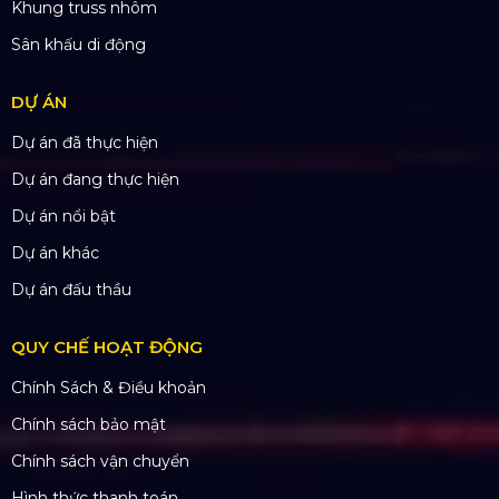
SẢN PHẨM
Thiết bị âm thanh
Thiết bị ánh sáng
Màn hình LED
Khung truss nhôm
Sân khấu di động
DỰ ÁN