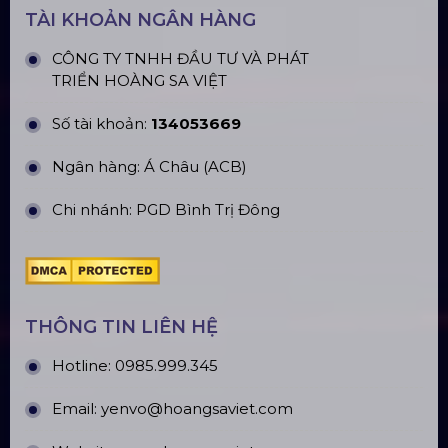
CN Hà Nội: Số 229, Đ. Vân Trì, phường Vân Nội,
quận Đông Anh, Hà Nội
CN Hưng Yên: Khu Đô Thị EcoPark, Hưng Yên
CN Phú Quốc: ĐT45, Dương Đông, Phú Quốc
CN Long An: Viettruss Aluminum - Bến Lức, Long
An
Nhà Máy Sản Xuất: Lê Minh Xuân, Bình Chánh,
TP. HCM
TÀI KHOẢN NGÂN HÀNG
CÔNG TY TNHH ĐẦU TƯ VÀ PHÁT
TRIỂN HOÀNG SA VIỆT