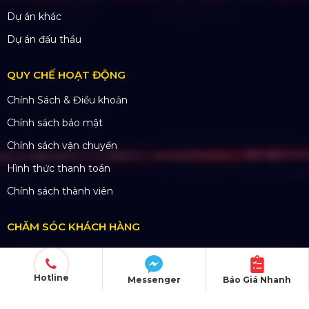
SẢN PHẨM
Thiết bị âm thanh
Thiết bị ánh sáng
Màn hình LED
Khung truss nhôm
Sân khấu di động
DỰ ÁN
Dự án đã thực hiện
Dự án đang thực hiện
Dự án nổi bật
Hotline
Messenger
Báo Giá Nhanh
Dự án khác