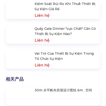
20.000 đ
出售和出租带 LED 灯的冰桶
420.000 đ
Top 10 Công Ty Cho Thuê Thiết Bị
Sự Kiện Uy Tín Tại Tphcm
Liên hệ
10 Lí Do Tại Sao Nên Thuê Thiết Bị
Sự Kiện Tại Hoàng Sa Việt
Liên hệ
Kiểm Soát Rủi Ro Khi Thuê Thiết Bị
Sự Kiện Giá Rẻ