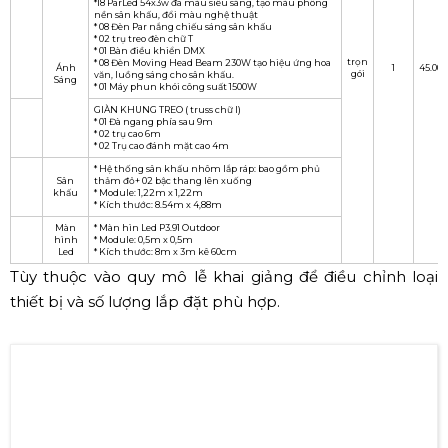
*18 ParLed 54x3w đa màu siêu sáng, tạo màu phông
nền sân khấu, đổi màu nghệ thuật
* 08 Đèn Par nắng chiếu sáng sân khấu
* 02 trụ treo đèn chữ T
* 01 Bàn điều khiển DMX
trọn
* 08 Đèn Moving Head Beam 230W tạo hiệu ứng hoa
Ánh
1
45.000
gói
văn, luồng sáng cho sân khấu.
Sáng
* 01 Máy phun khói công suất 1500W
GIÀN KHUNG TREO ( truss chữ I)
* 01 Đà ngang phía sau 9m
* 02 trụ cao 6m
* 02 Trụ cao đánh mặt cao 4m
* Hệ thống sân khấu nhôm lắp ráp: bao gồm phủ
Sân
thảm đỏ+ 02 bậc thang lên xuống
khấu
* Module: 1,22m x 1,22m
* Kích thước: 8.54m x 4,88m
Màn
* Màn hìn Led P3.91 Outdoor
hình
* Module: 0,5m x 0,5m
Led
* Kích thước: 8m x 3m kê 60cm
Tùy thuộc vào quy mô lễ khai giảng để điều chỉnh loại
thiết bị và số lượng lắp đặt phù hợp.