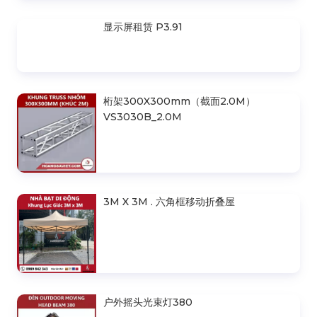
Liên hệ
Quẩy Gala Dinner "cực Chất" Cần Có
Thiết Bị Sự Kiện Nào?
Liên hệ
Vai Trò Của Thiết Bị Sự Kiện Trong
Tổ Chức Sự Kiện
Liên hệ
相关产品
30m 水平帆布房屋设计图纸 6m . 空间
显示屏租赁 P3.91