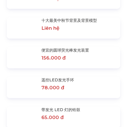
按要求覆盖布巾和彩色蝴蝶结的宴
Tolix 酒吧椅出租（带高腿休息）
会椅
156.000 đ
59.000 đ
特色产品
移动看台租赁
Liên hệ