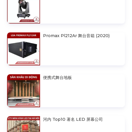
桁架300X300mm（截面2.0M）
VS3030B_2.0M
3M X 3M . 六角框移动折叠屋
户外摇头光束灯380