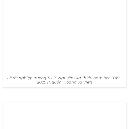
năm phát triển mạnh mẽ, Hoàng Sa Việt đã có cơ hội
làm việc với nhiều đối tác lớn, nổi bật như: Tập đoàn Intel,
chương trình Sasuke 2017, Thế giới di động, Becamex,
VinGroup, Vsip, VTV, Vietcombank, Techcombank,
Viettel, Sabeco,... Và không thể thiếu những khách hàng
đặc biệt trong ngành giáo dục, như: Đại học Bách Khoa,
Đại học FPT, tiểu học Vinschool, THCS chuyên Nguyễn
Gia Thiều,...