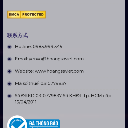
CN Long An: Viettruss Aluminum - Bến Lức, Long
An
Nhà Máy Sản Xuất: Lê Minh Xuân, Bình Chánh,
TP. HCM
银行账户
CÔNG TY TNHH ĐẦU TƯ VÀ PHÁT
TRIỂN HOÀNG SA VIỆT
Số tài khoản:
134053669
Ngân hàng: Á Châu (ACB)
Chi nhánh: PGD Bình Trị Đông