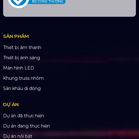
联系方式
Hotline:
0985.999.345
Email:
yenvo@hoangsaviet.com
Website:
www.hoangsaviet.com
Mã số thuế: 0310779837
Số ĐKKD 0310779837 Sở KHĐT Tp. HCM cấp
15/04/2011