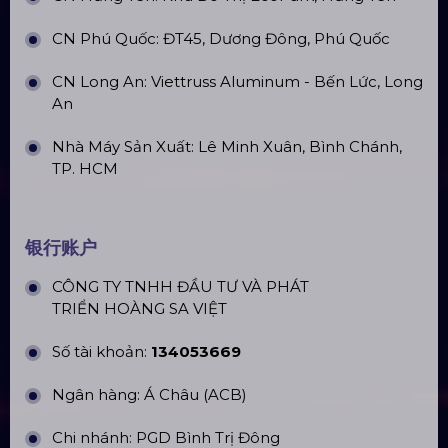
胡志明市 Top10 知名 LED 屏幕公司
办公地址
Trụ sở: 184/20 Lê Đình Cẩn, Phường Tân Tạo,
Quận Bình Tân, TP. HCM
CN Hà Nội: Số 229, Đ. Vân Trì, phường Vân Nội,
quận Đông Anh, Hà Nội
CN Hưng Yên: Khu Đô Thị EcoPark, Hưng Yên
CN Phú Quốc: ĐT45, Dương Đông, Phú Quốc