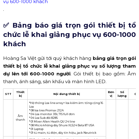
vụ 600-1000 khách
.
✅ Bảng báo giá trọn gói thiết bị tổ
chức lễ khai giảng phục vụ 600-1000
khách
Hoàng Sa Việt gửi tới quý khách hàng
bảng giá trọn gói
thiết bị tổ chức lễ khai giảng phục vụ số lượng tham
dự lên tới 600-1000 người
. Gói thiết bị bao gồm: Âm
thanh, ánh sáng, sân khấu và màn hình LED.
Thiết
Đơn
Số
STT
Nội dung thiết bị
Gi
bị
vị
lượng
*Hệ thống Loa line array+ loa kiểm âm: tổng cộng 16
Loa
* 08 loa treo Promax 212A
* 04 Loa monitor JBL 715 full đơn
Âm
* 04 Loa Sub đôi 828S
thanh
* 01 Mixer Allen Heath QU 24 line
* 08 Micro không dây Shure XLS24 Beta 87 USA
* 01 Laptop
* 01 tủ main, tủ điện, dây tín hiệu, jack Neutrick