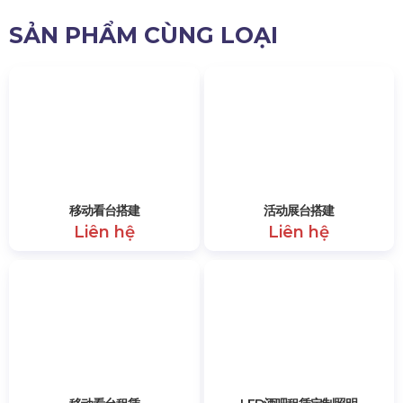
Đội ngũ nhân viên văn phòng, nhân viên
kỹ thuật nhiệt tình, làm việc chuyên
nghiệp.
Dịch vụ chăm sóc khách hàng chu đáo,
cẩn thận
Trên đây là
bảng giá gói thiết bị tổ chức lễ khai giảng
phục vụ 600-1000 khách
tham dự. Để được tư vấn
thêm nhiều gói giá khác hoặc bất cứ thắc mắc nào, quý
nhà trường vui lòng liên hệ tới số hotline 0985 999 345
để được hỗ trợ nhiệt tình.
15102 lượt xem
SẢN PHẨM CÙNG LOẠI