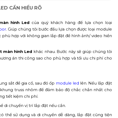
ED CẦN HIỂU RÕ
 màn hình Led
của quý khách hàng để lựa chọn loại
oor
. Giúp chúng tôi bước đầu lựa chọn được loại module
c phù hợp với không gian lắp đặt để hình ảnh/ video hiển
ặt màn hình Led
khác nhau. Bước này sẽ giúp chúng tôi
 phương án thi công sao cho phù hợp và tối ưu chi phí cho
ng sắt để gia cố, sau đó ốp
module led
lên. Nếu lắp đặt
với khung truss nhôm để đảm bảo độ chắc chắn nhất cho
g tiết kiệm chi phí.
ể di chuyển vị trí lắp đặt nếu cần.
ó thể sử dụng và di chuyển dễ dàng, lắp đặt cũng tiện