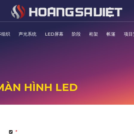
事组织
声光系统
LED屏幕
阶段
桁架
帐篷
项目
MÀN HÌNH LED
*