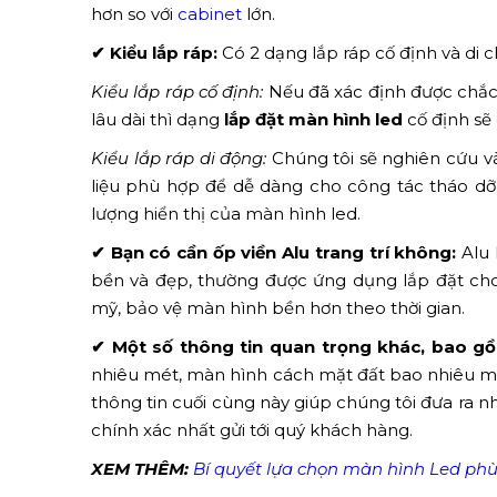
hơn so với
cabinet
lớn.
✔ Kiểu lắp ráp:
Có 2 dạng lắp ráp cố định và di 
Kiểu lắp ráp cố định:
Nếu đã xác định được chắc c
lâu dài thì dạng
lắp đặt màn hình led
cố định sẽ 
Kiểu lắp ráp di động:
Chúng tôi sẽ nghiên cứu v
liệu phù hợp để dễ dàng cho công tác tháo dỡ
lượng hiển thị của màn hình led.
✔ Bạn có cần ốp viền Alu trang trí không:
Alu 
bền và đẹp, thường được ứng dụng lắp đặt ch
mỹ, bảo vệ màn hình bền hơn theo thời gian.
✔ Một số thông tin quan trọng khác, bao g
nhiêu mét, màn hình cách mặt đất bao nhiêu m
thông tin cuối cùng này giúp chúng tôi đưa ra
chính xác nhất gửi tới quý khách hàng.
XEM THÊM:
Bí quyết lựa chọn màn hình Led phù