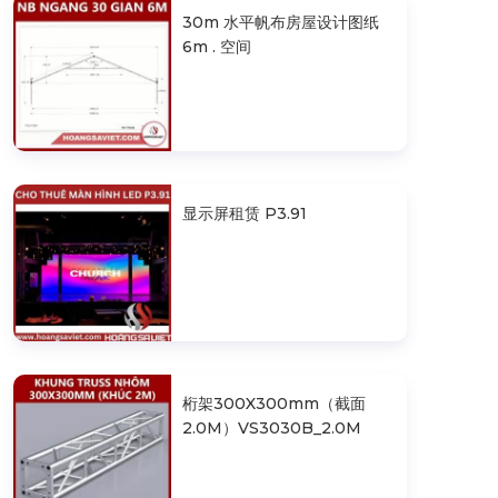
30m 水平帆布房屋设计图纸
6m . 空间
显示屏租赁 P3.91
桁架300X300mm（截面
2.0M）VS3030B_2.0M