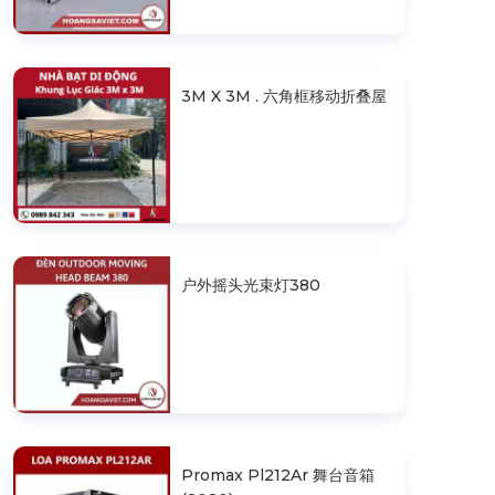
3M X 3M . 六角框移动折叠屋
户外摇头光束灯380
Promax Pl212Ar 舞台音箱