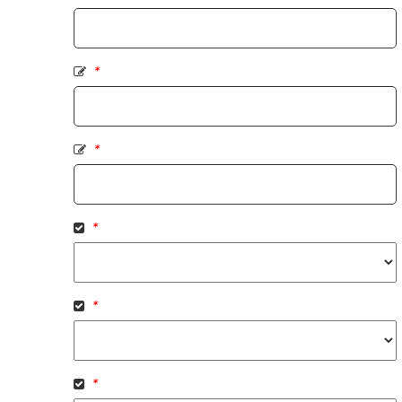
*
*
*
*
*