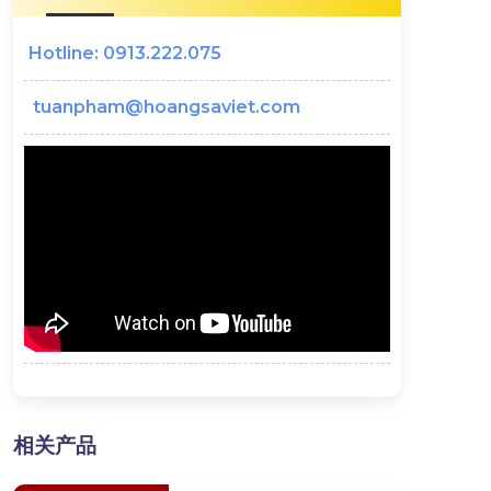
Hotline: 0913.222.075
tuanpham@hoangsaviet.com
相关产品