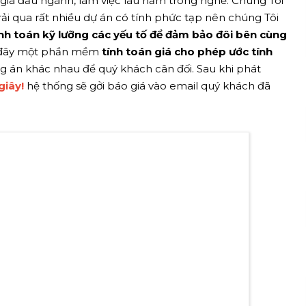
 gia đầu ngành, làm việc lâu năm trong nghề. Chúng Tôi
rải qua rất nhiều dự án có tính phức tạp nên chúng Tôi
nh toán kỹ lưỡng các yếu tố để đảm bảo đôi bên cùng
 ở đây một phần mềm
tính toán giá cho phép ước tính
ng án khác nhau để quý khách cân đối. Sau khi phát
giây!
hệ thống sẽ gởi báo giá vào email quý khách đã