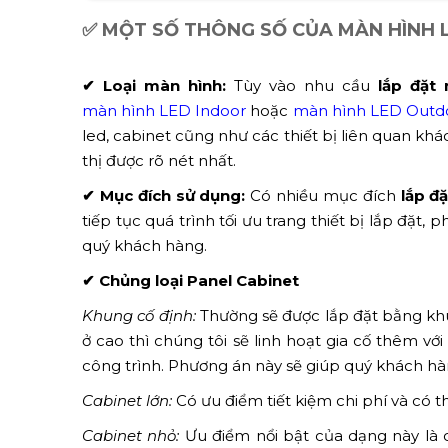
✅ MỘT SỐ THÔNG SỐ CỦA MÀN HÌNH L
✔ Loại màn hình:
Tùy vào nhu cầu
lắp đặt
màn hình LED Indoor
hoặc
màn hình LED
Outd
led, cabinet cũng như các thiết bị liên quan khá
thị được rõ nét nhất.
✔ Mục đích sử dụng:
Có nhiều mục đích
lắp đ
tiếp tục quá trình tối ưu trang thiết bị lắp đặt,
quý khách hàng.
✔ Chủng loại Panel Cabinet
Khung cố định:
Thường sẽ được lắp đặt bằng khu
ở cao thì chúng tôi sẽ linh hoạt gia cố thêm 
công trình. Phương án này sẽ giúp quý khách hàn
Cabinet lớn:
Có ưu điểm tiết kiệm chi phí và có th
Cabinet nhỏ:
Ưu điểm nổi bật của dạng này là c