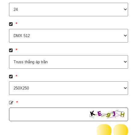
*
*
*
*