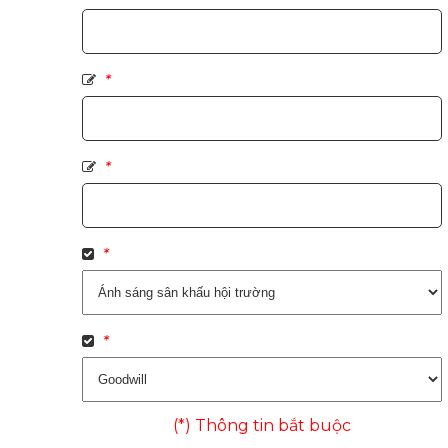
*
*
*
*
(*) Thông tin bắt buộc