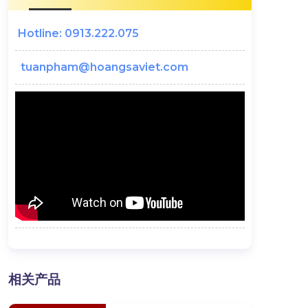
Hotline: 0913.222.075
tuanpham@hoangsaviet.com
相关产品