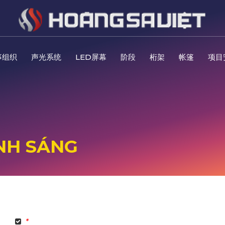
事组织
声光系统
LED屏幕
阶段
桁架
帐篷
项目
ÁNH SÁNG
*