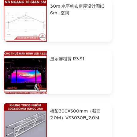
30m 水平帆布房屋设计图纸
6m . 空间
显示屏租赁 P3.91
桁架300X300mm（截面
2.0M）VS3030B_2.0M