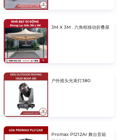
3M X 3M . 六角框移动折叠屋
户外摇头光束灯380
Promax Pl212Ar 舞台音箱