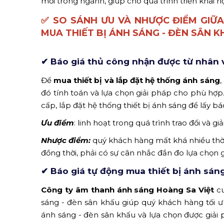
mới trong ngành, giúp cho quá trình triển khai 
✅
SO SÁNH ƯU VÀ NHƯỢC ĐIỂM GIỮA
MUA THIẾT BỊ ÁNH SÁNG - ĐÈN SÂN K
✔ Báo giá thủ công nhận được từ nhân v
Để
mua thiết bị và lắp đặt hệ thống ánh sáng
,
đó tính toán và lựa chọn giải pháp cho phù hợp.
cấp, lắp đặt hệ thống thiết bị ánh sáng để lấy báo
Ưu điểm
: linh hoạt trong quá trình trao đổi và g
Nhược điểm:
quý khách hàng mất khá nhiều thời 
đồng thời, phải có sự cân nhắc đắn đo lựa chọn g
✔ Báo giá tự động mua thiết bị ánh sán
Công ty âm thanh ánh sáng Hoàng Sa Việt
cu
sáng - đèn sân khấu giúp quý khách hàng tối ưu 
ánh sáng - đèn sân khấu và lựa chọn được gi