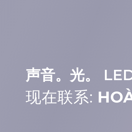
声音。光。 L
现在联系:
HOÀ