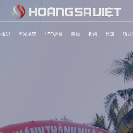
事组织
声光系统
LED屏幕
阶段
桁架
帐篷
项目