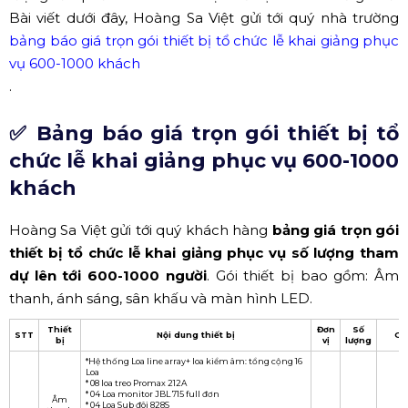
Bài viết dưới đây, Hoàng Sa Việt gửi tới quý nhà trường
bảng báo giá trọn gói thiết bị tổ chức lễ khai giảng phục
vụ 600-1000 khách
.
✅ Bảng báo giá trọn gói thiết bị tổ
chức lễ khai giảng phục vụ 600-1000
khách
Hoàng Sa Việt gửi tới quý khách hàng
bảng giá trọn gói
thiết bị tổ chức lễ khai giảng phục vụ số lượng tham
dự lên tới 600-1000 người
. Gói thiết bị bao gồm: Âm
thanh, ánh sáng, sân khấu và màn hình LED.
Thiết
Đơn
Số
STT
Nội dung thiết bị
Gi
bị
vị
lượng
*Hệ thống Loa line array+ loa kiểm âm: tổng cộng 16
Loa
* 08 loa treo Promax 212A
* 04 Loa monitor JBL 715 full đơn
Âm
* 04 Loa Sub đôi 828S