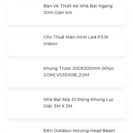
10 Lí Do Tại Sao Nên Thuê Thiết Bị
Sự Kiện Tại Hoàng Sa Việt
Liên hệ
Kiểm Soát Rủi Ro Khi Thuê Thiết Bị
Sự Kiện Giá Rẻ
Liên hệ
Quẩy Gala Dinner "cực Chất" Cần Có
Thiết Bị Sự Kiện Nào?
Liên hệ