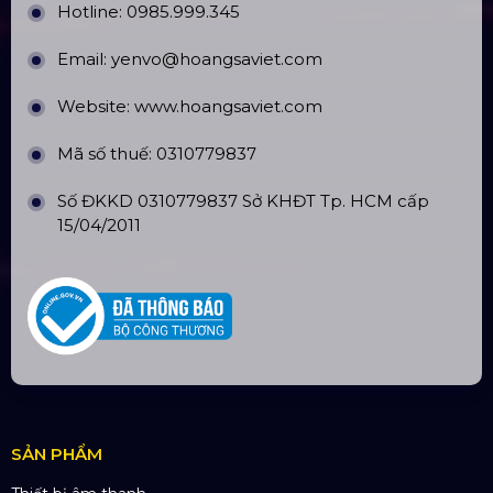
Top10 Công Ty Màn Hình Led Uy Tín
Tại Hồ Chí Minh
ĐỊA CHỈ VĂN PHÒNG
Trụ sở: 184/20 Lê Đình Cẩn, Phường Tân Tạo,
Quận Bình Tân, TP. HCM
CN Hà Nội: Số 229, Đ. Vân Trì, phường Vân Nội,
quận Đông Anh, Hà Nội
CN Hưng Yên: Khu Đô Thị EcoPark, Hưng Yên