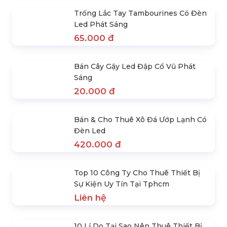
Tết Trung Thu Đẹp
Liên hệ
Thiết Bị Phát Sáng Lightstick Bóng
Tròn Giá Rẻ
156.000 đ
Vòng Tay Phát Sáng Led Điều Khiển
Từ Xa
78.000 đ
Trống Lắc Tay Tambourines Có Đèn
Led Phát Sáng