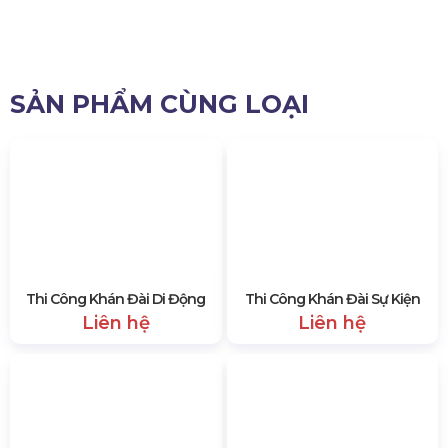
thêm nhiều gói giá khác hoặc bất cứ thắc mắc nào, quý
nhà trường vui lòng liên hệ tới số hotline 0985 999 345
để được hỗ trợ nhiệt tình.
15099 lượt xem
SẢN PHẨM CÙNG LOẠI