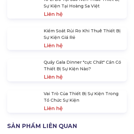
65.000 đ
Bán Cây Gậy Led Đập Cổ Vũ Phát
Sáng
20.000 đ
Bán & Cho Thuê Xô Đá Ướp Lạnh Có
Đèn Led
420.000 đ
Top 10 Công Ty Cho Thuê Thiết Bị
Sự Kiện Uy Tín Tại Tphcm
Liên hệ