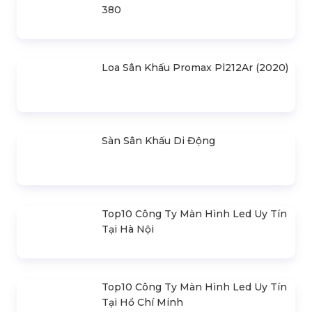
Vai Trò Của Thiết Bị Sự Kiện Trong
Tổ Chức Sự Kiện
Liên hệ
SẢN PHẨM LIÊN QUAN
Bản Vẽ Thiết Kế Nhà Bạt Ngang
30m Gian 6m
Cho Thuê Màn Hình Led P3.91
Indoor