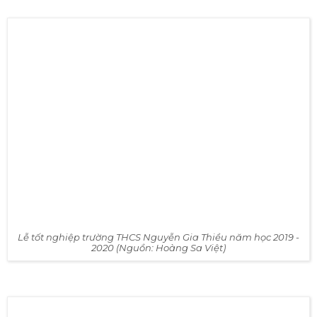
VinGroup, Vsip, VTV, Vietcombank, Techcombank,
Viettel, Sabeco,... Và không thể thiếu những khách hàng
đặc biệt trong ngành giáo dục, như: Đại học Bách Khoa,
Đại học FPT, tiểu học Vinschool, THCS chuyên Nguyễn
Gia Thiều,...