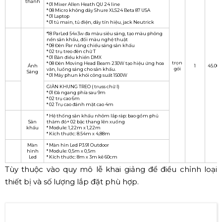
thanh
* 01 Mixer Allen Heath QU 24 line
* 08 Micro không dây Shure XLS24 Beta 87 USA
* 01 Laptop
* 01 tủ main, tủ điện, dây tín hiệu, jack Neutrick
*18 ParLed 54x3w đa màu siêu sáng, tạo màu phông
nền sân khấu, đổi màu nghệ thuật
* 08 Đèn Par nắng chiếu sáng sân khấu
* 02 trụ treo đèn chữ T
* 01 Bàn điều khiển DMX
trọn
* 08 Đèn Moving Head Beam 230W tạo hiệu ứng hoa
Ánh
1
45.000
gói
văn, luồng sáng cho sân khấu.
Sáng
* 01 Máy phun khói công suất 1500W
GIÀN KHUNG TREO ( truss chữ I)
* 01 Đà ngang phía sau 9m
* 02 trụ cao 6m
* 02 Trụ cao đánh mặt cao 4m
* Hệ thống sân khấu nhôm lắp ráp: bao gồm phủ
Sân
thảm đỏ+ 02 bậc thang lên xuống
khấu
* Module: 1,22m x 1,22m
* Kích thước: 8.54m x 4,88m
Màn
* Màn hìn Led P3.91 Outdoor
hình
* Module: 0,5m x 0,5m
Led
* Kích thước: 8m x 3m kê 60cm
Tùy thuộc vào quy mô lễ khai giảng để điều chỉnh loại
thiết bị và số lượng lắp đặt phù hợp.