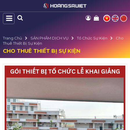
Trang Chủ
SẢN PHẨM DỊCH VỤ
Tổ Chức Sự Kiện
Cho
Thuê Thiết Bị Sự Kiện
CHO THUÊ THIẾT BỊ SỰ KIỆN