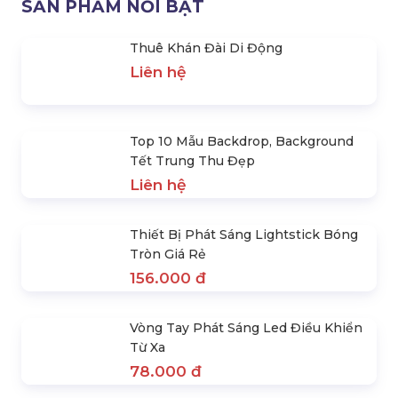
Ghế Banquet Phủ Khăn Vải,
Cho Thuê Ghế Quầy Bar Tolix
Nơ Màu Theo Yêu Cầu
Tựa Chân Cao
59.000 đ
156.000 đ
SẢN PHẨM NỔI BẬT
Thuê Khán Đài Di Động
Liên hệ
Top 10 Mẫu Backdrop, Background