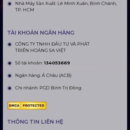
Loa Sân Khấu Promax Pl212Ar (2020)
Sàn Sân Khấu Di Động
Top10 Công Ty Màn Hình Led Uy Tín
Tại Hà Nội