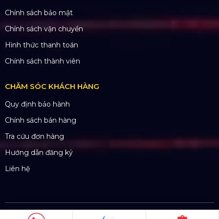
THÔNG TIN LIÊN HỆ
Hotline:
0985.999.345
Email:
yenvo@hoangsaviet.com
Website:
www.hoangsaviet.com
Mã số thuế: 0310779837
Số ĐKKD 0310779837 Sở KHĐT Tp. HCM cấp
15/04/2011