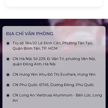
Khung Truss 300X300mm (Khúc
2.0M) VS3030B_2.0M
Nhà Bạt Xếp Di Động Khung Lục
Giác 3M X 3M
Đèn Outdoor Moving Head Beam
380