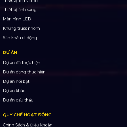
CN Phú Quốc: ĐT45, Dương Đông, Phú Quốc
CN Long An: Viettruss Aluminum - Bến Lức, Long
An
Nhà Máy Sản Xuất: Lê Minh Xuân, Bình Chánh,
TP. HCM
TÀI KHOẢN NGÂN HÀNG
CÔNG TY TNHH ĐẦU TƯ VÀ PHÁT
TRIỂN HOÀNG SA VIỆT
Số tài khoản:
134053669
Ngân hàng: Á Châu (ACB)
Chi nhánh: PGD Bình Trị Đông