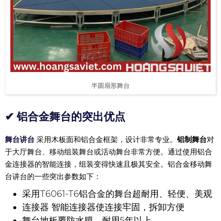
半圆扇形舞台
✔
铝合金舞台的突出优点
舞台讲台
采用木板面和铝合金框架，设计非常专业。
铝制舞台
对
于大厅舞台、移动组装舞台或活动舞台非常方便。通过使用铝合
金连接器的智能连接，组装变得快速且极其安全。铝合金移动舞
台讲台的一些突出参数如下：
采用T6061-T6铝合金的舞台超耐用、轻便、美观
连接器 智能连接器使连接牢固，拆卸方便
舞台地板覆防水膜，耐用5年以上