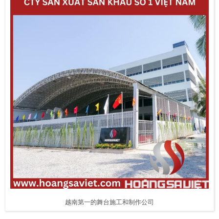
越南第一的舞台施工和制作公司