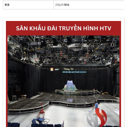
重量
23公斤/模块