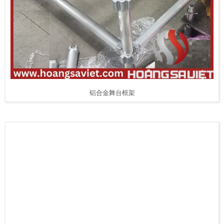
铝合金舞台框架