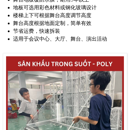
地板可选用彩色材料或钢化玻璃设计
楼梯上下可根据舞台高度调节高度
舞台高度根据地面定制，简单有效
节省运费，快速拆装
适用于会议中心、大厅、舞台、演出活动