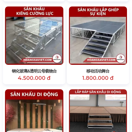
钢化玻璃&透明云母载物台
移动活动舞台
4.500.000 đ
1.800.000 đ