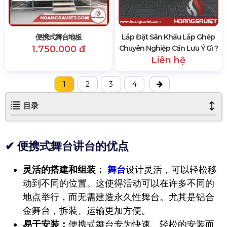
便携式舞台地板
Lắp Đặt Sân Khấu Lắp Ghép
1.750.000 đ
Chuyên Nghiệp Cần Lưu Ý Gì ?
Liên hệ
1
2
3
4
目录
✔ 便携式舞台讲台的优点
灵活的搭建和组装：
舞台
设计灵活，可以轻松移
动到不同的位置。这使得活动可以在许多不同的
地点举行，而无需建造永久性舞台。尤其是铝合
金舞台，拆装、运输更加方便。
易于安装：
便携式舞台专为快速、轻松的安装而