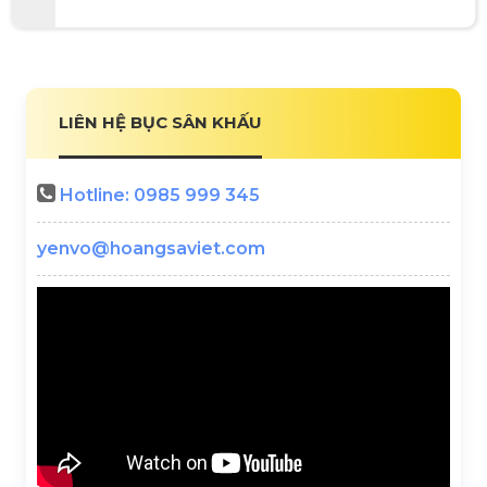
餐厅婚宴使用的T台舞台