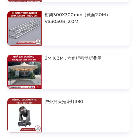
桁架300X300mm（截面2.0M）
VS3030B_2.0M
3M X 3M . 六角框移动折叠屋
户外摇头光束灯380