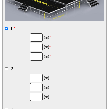
1
*
:
(m)
*
:
(m)
*
:
(m)
*
2
:
(m)
:
(m)
:
(m)