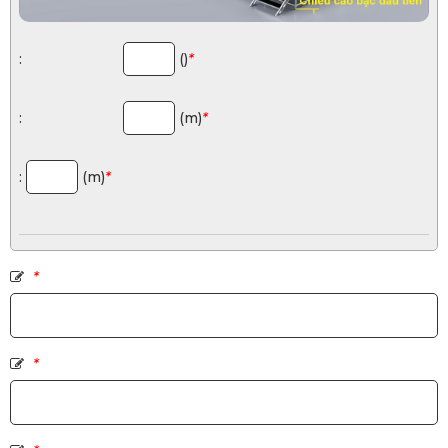
:
()
*
:
(m)
*
:
(m)
*
*
*