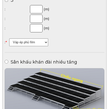
3
:
(m)
:
(m)
:
(m)
:
*
Sân khấu khán đài nhiều tầng