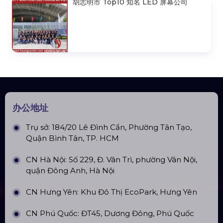
胡志明市 Top10 知名 LED 屏幕公司
办公地址
Trụ sở: 184/20 Lê Đình Cẩn, Phường Tân Tạo,
Quận Bình Tân, TP. HCM
CN Hà Nội: Số 229, Đ. Vân Trì, phường Vân Nội,
quận Đông Anh, Hà Nội
CN Hưng Yên: Khu Đô Thị EcoPark, Hưng Yên
CN Phú Quốc: ĐT45, Dương Đông, Phú Quốc