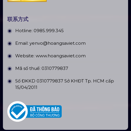
联系方式
Hotline:
0985.999.345
Email:
yenvo@hoangsaviet.com
Website:
www.hoangsaviet.com
Mã số thuế: 0310779837
Số ĐKKD 0310779837 Sở KHĐT Tp. HCM cấp
15/04/2011