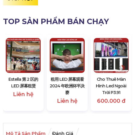
TOP SẢN PHẨM BÁN CHẠY
Estella 第 2 区的
租用 LED 屏幕观看
Cho Thuê Màn
LED 屏幕租赁
2024 年欧洲杯半决
Hình Led Ngoài
赛
Trời P3.91
Liên hệ
Liên hệ
600.000 đ
Mô Tả Sản Phẩm
Đánh Giá