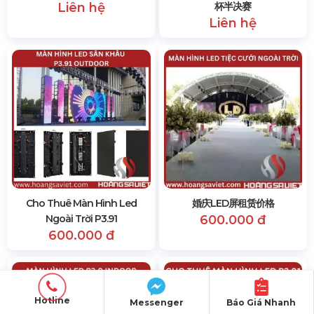
Liên hệ
杯半决赛
Liên hệ
Cho Thuê Màn Hình Led
婚庆LED屏租赁价格
Ngoài Trời P3.91
600.000 đ
600.000 đ
Hotline
Messenger
Báo Giá Nhanh