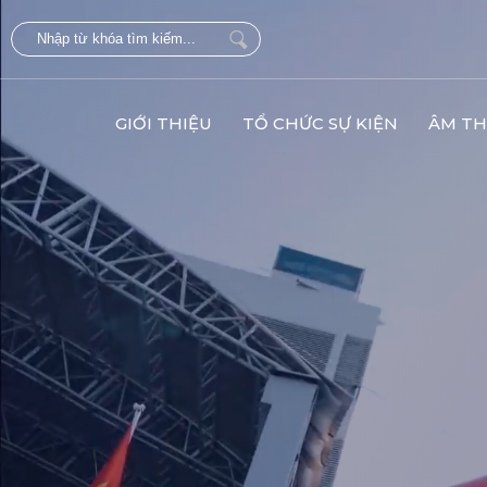
GIỚI THIỆU
TỔ CHỨC SỰ KIỆN
ÂM TH