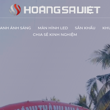
ANH ÁNH SÁNG
MÀN HÌNH LED
SÂN KHẤU
KH
CHIA SẺ KINH NGHIỆM