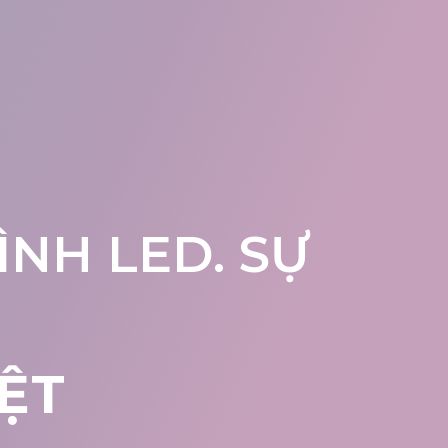
NH LED. SỰ
ỆT