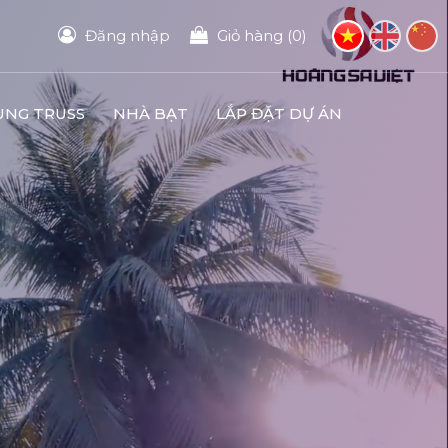
Đăng nhập
Giỏ hàng (0)
UNG TRUSS
NHÀ BẠT
LẮP ĐẶT DỰ ÁN