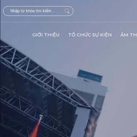
GIỚI THIỆU
TỔ CHỨC SỰ KIỆN
ÂM TH