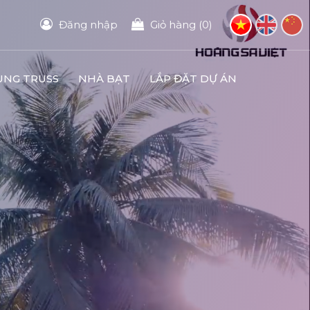
Đăng nhập
Giỏ hàng (0)
UNG TRUSS
NHÀ BẠT
LẮP ĐẶT DỰ ÁN