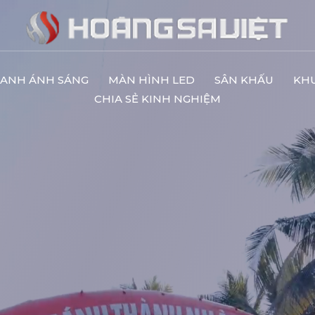
ANH ÁNH SÁNG
MÀN HÌNH LED
SÂN KHẤU
KH
CHIA SẺ KINH NGHIỆM