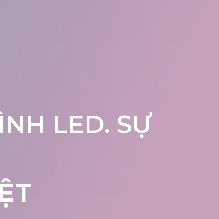
NH LED. SỰ
ỆT