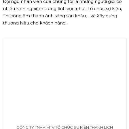
✅ CÔNG TY TNHH MTV TỔ CHỨC SỰ
KIỆN THANH LỊCH.
Chúng tôi là Công ty tổ chức sự kiện Thanh Lịch với nhiều
năm kinh nghiệm trong các lĩnh vực tổ chức sự kiện và
xây dựng thương hiệu cho các cá nhân công ty ... với
nhiều năm kinh nghiệm trong lĩnh vực này chúng tôi đã
tổ chức thành công rất nhiều sự kiện lớn nhỏ ở khu vực
Bình Dương và các tỉnh lân cận.
Đội ngũ nhân viên của chúng tôi là những người giỏi có
nhiều kinh nghiệm trong lĩnh vực như : Tổ chức sự kiện,
Thi công âm thanh ánh sáng sân khấu, .. và Xây dựng
thương hiệu cho khách hàng .