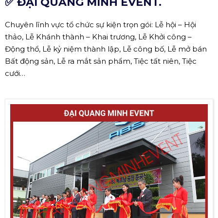
Âm Thanh Ánh Sáng
Màn Hình LED
Thiết Bị Sự Kiện
Cung Cấp Nhân Sự
✅ ĐẠI QUANG MINH EVENT.
Chuyên lĩnh vực tổ chức sự kiện trọn gói: Lễ hội – Hội
thảo, Lễ Khánh thành – Khai trương, Lễ Khởi công –
Động thổ, Lễ kỷ niệm thành lập, Lễ công bố, Lễ mở bán
Bất động sản, Lễ ra mắt sản phẩm, Tiệc tất niên, Tiệc
cưới…