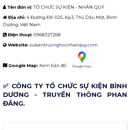
Điện thoại:
0967951915
Website:
cybershow.vn
Google Map:
Xem bản đồ
✅ TỔ CHỨC SỰ KIỆN - NHÂN QUÝ.
THÔNG TIN LIÊN HỆ:
Tên đơn vị:
TỔ CHỨC SỰ KIỆN - NHÂN QUÝ
Địa chỉ:
4 Đường ĐX-025, Kp3, Thủ Dầu Một, Bình
Dương, Việt Nam
Điện thoại:
0968327268
Website:
sukientruonghocnhanquy.com