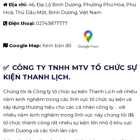
Google Map:
Xem bản đồ
✅ CÔNG TY CỔ PHẦN DU LỊCH
TRUYỀN THÔNG SỰ KIỆN ĐẤT THỦ.
THÔNG TIN LIÊN HỆ:
Tên đơn vị:
CÔNG TY CỔ PHẦN DU LỊCH TRUYỀN
THÔNG SỰ KIỆN ĐẤT THỦ
Địa chỉ:
46, Đại Lộ Bình Dương, Phường Phú Hòa, Phú
Hoà, Thủ Dầu Một, Bình Dương, Việt Nam
Điện thoại:
02743877777
Google Map:
Xem bản đồ