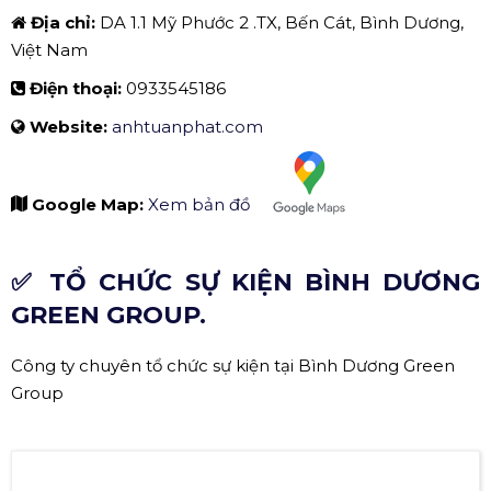
Công Ty Tổ Chức Sự Kiện Anh Tuấn Phát
THÔNG TIN LIÊN HỆ:
Tên đơn vị:
CÔNG TY TỔ CHỨC SỰ KIỆN ANH TUẤN
PHÁT
Địa chỉ:
DA 1.1 Mỹ Phước 2 .TX, Bến Cát, Bình Dương,
Việt Nam
Điện thoại:
0933545186
Website:
anhtuanphat.com
Google Map:
Xem bản đồ