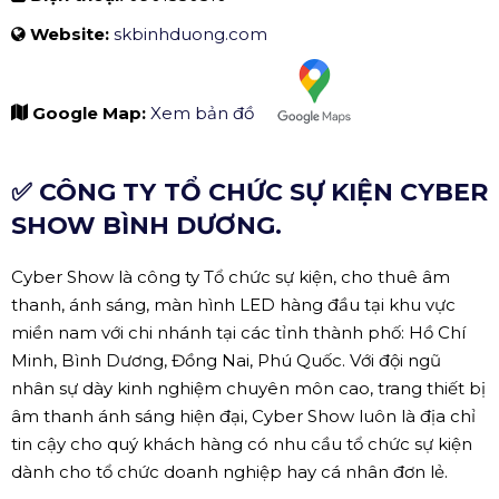
✅ CTY LÂM MINH LONG.
THÔNG TIN LIÊN HỆ:
Tên đơn vị:
CTY LÂM MINH LONG
Địa chỉ:
555A Đại lộ Bình Dương, Hiệp Thành, Thủ Dầu
Một, Bình Dương, Việt Nam
Điện thoại:
0901550510
Website:
skbinhduong.com
Google Map:
Xem bản đồ
✅ CÔNG TY TỔ CHỨC SỰ KIỆN CYBER