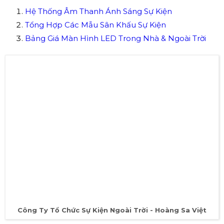
- Cung Cấp Nhân Sự Cho Sự Kiện tại Bình Dương.
- Các Dịch Vụ Về Sự Kiện (thiết kế, trang trí, đặt món
ăn,..vv) Tại Bình Dương.
Xem thêm sản phẩm của Hoàng Sa Việt:
Hệ Thống Âm Thanh Ánh Sáng Sự Kiện
Tổng Hợp Các Mẫu Sân Khấu Sự Kiện
Bảng Giá Màn Hình LED Trong Nhà & Ngoài Trời