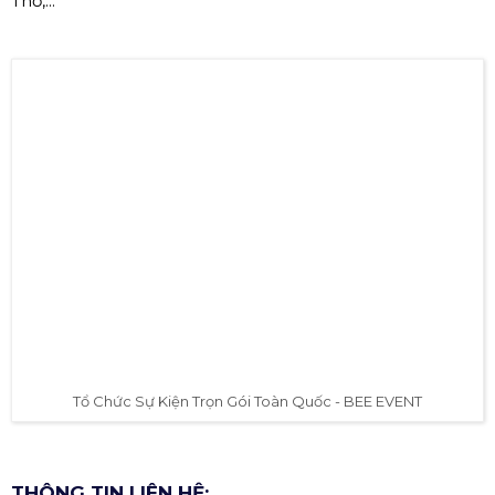
✅ TỔ CHỨC SỰ KIỆN TRỌN GÓI
TOÀN QUỐC - BEE EVENT.
Công ty BEE EVENT chuyên tổ chức sự kiện, quảng cáo,
cung cấp thiết bị trên toàn quốc: Bình Dương, Bình
Phước, Tây Ninh, Long An, Hồ Chí Minh, Hà Nội, Cần
Thơ,...