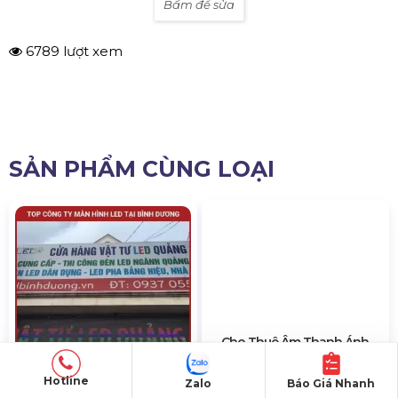
hiện tại, các đơn vị này
sẽ có sự thay đổi về chất
lượng dịch vụ cũng như giá cả
.
Nếu quý khách thấy thông tin chưa phù hợp
xin vui lòng
góp ý bằng cách bình luận ở phía
dưới
.
Nhân viên của Chúng Tôi sẽ tham khảo và
bổ sung để hiệu chỉnh thông tin phù hợp nhất.
Hoặc quý khách có sửa thông tin trực tiếp của
bài viết (Vui lòng cung cấp thông tin chính xác và
chân thực nhất) tại đây:
Bấm để sửa
6789 lượt xem
Hotline
Zalo
Báo Giá Nhanh