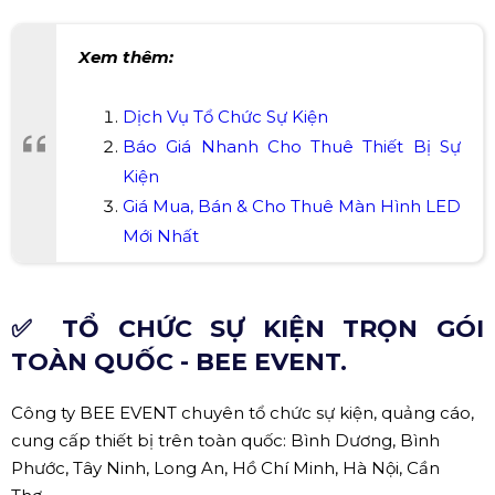
Địa chỉ:
213 QL13, Thới Hoà, Bến Cát, Bình Dương, Việt
Nam
Điện thoại:
0918808399
Website:
daiquangminhevent.com
Google Map:
Xem bản đồ
Xem thêm:
Dịch Vụ Tổ Chức Sự Kiện
Báo Giá Nhanh Cho Thuê Thiết Bị Sự
Kiện
Giá Mua, Bán & Cho Thuê Màn Hình LED
Mới Nhất