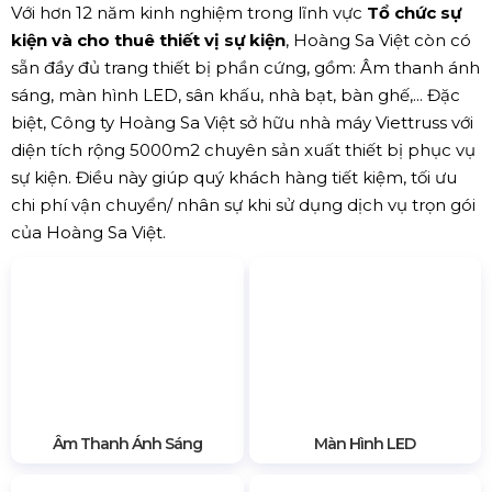
75306, Việt Nam
Điện thoại:
0937770277
Website:
tochucsukienthanhlich.com
Google Map:
Xem bản đồ
h3>
✅ Hoàng Sa Việt - Tổ Chức Và Cho Thuê Thiết Bị
Sự Kiện Uy Tín Tại Việt Nam
Với hơn 12 năm kinh nghiệm trong lĩnh vực
Tổ chức sự
kiện và cho thuê thiết vị sự kiện
, Hoàng Sa Việt còn có
sẵn đầy đủ trang thiết bị phần cứng, gồm: Âm thanh ánh
sáng, màn hình LED, sân khấu, nhà bạt, bàn ghế,... Đặc
biệt, Công ty Hoàng Sa Việt sở hữu nhà máy Viettruss với
diện tích rộng 5000m2 chuyên sản xuất thiết bị phục vụ
sự kiện. Điều này giúp quý khách hàng tiết kiệm, tối ưu