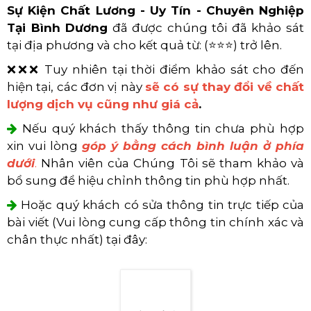
Công ty Tổ Chức Sự Kiện Hoàng Sa Việt
Xem thêm sản phẩm của Hoảng
Sa Việt Media tại Bình Dương:
Nhà Bạt Sự Kiện - Nhà Bạt Di Động
Bảng Giá Khung Truss Mới Nhất
Dịch Vụ Âm Thanh - Ánh Sáng
Trên đây là
Danh sách Top 10 Địa Chỉ Công Ty
Chuyên Tổ Chức Sự Kiện Và Cho Thuê Thiết Bị
Sự Kiện Chất Lương - Uy Tín - Chuyên Nghiệp
Tại Bình Dương
đã được chúng tôi đã khảo sát
tại địa phương và cho kết quả từ: (⭐⭐⭐) trở lên.
❌❌❌ Tuy nhiên tại thời điểm khảo sát cho đến