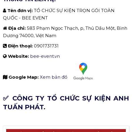
Tổ Chức Sự Kiện Trọn Gói Toàn Quốc - BEE EVENT
THÔNG TIN LIÊN HỆ:
Tên đơn vị:
TỔ CHỨC SỰ KIỆN TRỌN GÓI TOÀN
QUỐC - BEE EVENT
Địa chỉ:
583 Phạm Ngọc Thạch, p, Thủ Dầu Một, Bình
Dương 74000, Việt Nam
Điện thoại:
0901731731
Website:
bee-event.vn