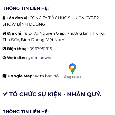
SHOW BÌNH DƯƠNG.
Cyber Show là công ty Tổ chức sự kiện, cho thuê âm
thanh, ánh sáng, màn hình LED hàng đầu tại khu vực
miền nam với chi nhánh tại các tỉnh thành phố: Hồ Chí
Minh, Bình Dương, Đồng Nai, Phú Quốc. Với đội ngũ
nhân sự dày kinh nghiệm chuyên môn cao, trang thiết bị
âm thanh ánh sáng hiện đại, Cyber Show luôn là địa chỉ
tin cậy cho quý khách hàng có nhu cầu tổ chức sự kiện
dành cho tổ chức doanh nghiệp hay cá nhân đơn lẻ.
THÔNG TIN LIÊN HỆ:
Tên đơn vị:
CÔNG TY TỔ CHỨC SỰ KIỆN CYBER
SHOW BÌNH DƯƠNG
Địa chỉ:
18 Đ. Võ Nguyên Giáp, Phường Linh Trung,
Thủ Đức, Bình Dương, Việt Nam