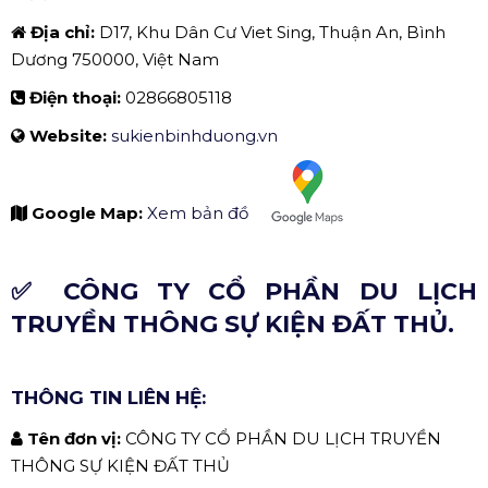
Công Ty Tổ Chức Sự Kiện Bình Dương - Truyền Thông Phan
Đăng
THÔNG TIN LIÊN HỆ:
Tên đơn vị:
CÔNG TY TỔ CHỨC SỰ KIỆN BÌNH
DƯƠNG - TRUYỀN THÔNG PHAN ĐĂNG
Địa chỉ:
D17, Khu Dân Cư Viet Sing, Thuận An, Bình
Dương 750000, Việt Nam
Điện thoại:
02866805118
Website:
sukienbinhduong.vn