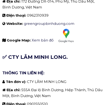
Tổ Chức Sự Kiện Bình Dương Green Group
THÔNG TIN LIÊN HỆ:
Tên đơn vị:
TỔ CHỨC SỰ KIỆN BÌNH DƯƠNG GREEN
GROUP
Địa chỉ:
172 Đường DX-014, Phú Mỹ, Thủ Dầu Một,
Bình Dương, Việt Nam
Điện thoại:
0962310939
Website:
greengroupbinhduong.com
Google Map:
Xem bản đồ