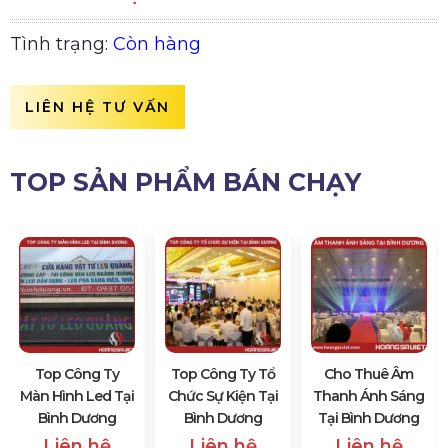
Tình trạng:
Còn hàng
LIÊN HỆ TƯ VẤN
TOP SẢN PHẨM BÁN CHẠY
Top Công Ty
Top Công Ty Tổ
Cho Thuê Âm
Màn Hình Led Tại
Chức Sự Kiện Tại
Thanh Ánh Sáng
Bình Dương
Bình Dương
Tại Bình Dương
Liên hệ
Liên hệ
Liên hệ