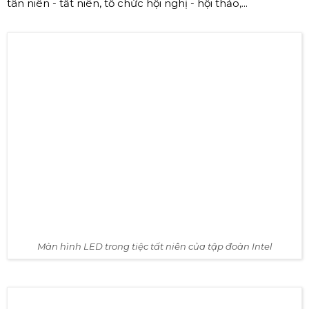
tân niên - tất niên, tổ chức hội nghị - hội thảo,...
Màn hình LED trong tiệc tất niên của tập đoàn Intel