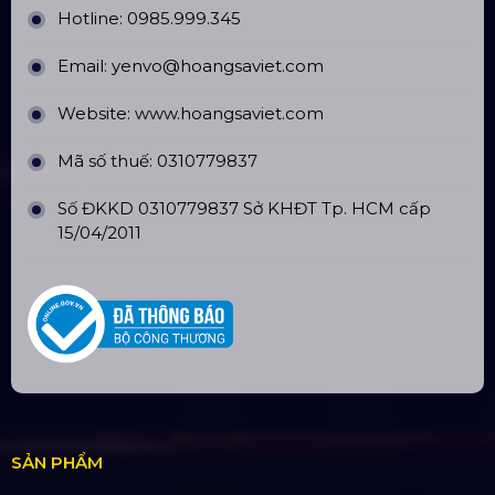
Hotline:
0985.999.345
Email:
yenvo@hoangsaviet.com
Website:
www.hoangsaviet.com
Mã số thuế: 0310779837
Số ĐKKD 0310779837 Sở KHĐT Tp. HCM cấp
15/04/2011
SẢN PHẨM