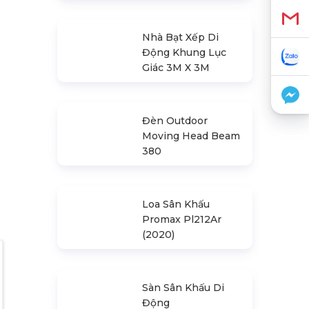
2.0M)
VS3030B_2.0M
Nhà Bạt Xếp Di
Động Khung Lục
Giác 3M X 3M
Đèn Outdoor
Moving Head Beam
380
Loa Sân Khấu
Promax Pl212Ar
(2020)