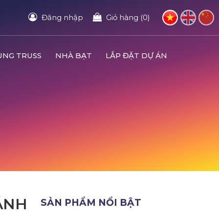
Đăng nhập
Giỏ hàng (0)
UNG TRUSS
NHÀ BẠT
LẮP ĐẶT DỰ ÁN
ÁNH
SẢN PHẨM NỔI BẬT