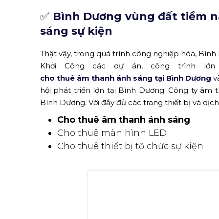
Âm thanh ánh sáng sự kiện Game Show 
(N
XEM THÊM:
Bí quyết cho thuê màn hình LED chấ