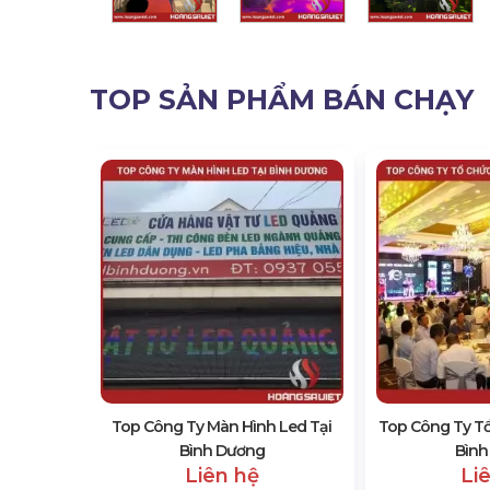
TOP SẢN PHẨM BÁN CHẠY
 Chức Sự
ơng
Top Công Ty Màn Hình Led Tại
Top Công Ty Tổ
Bình Dương
Bình
Liên hệ
Li