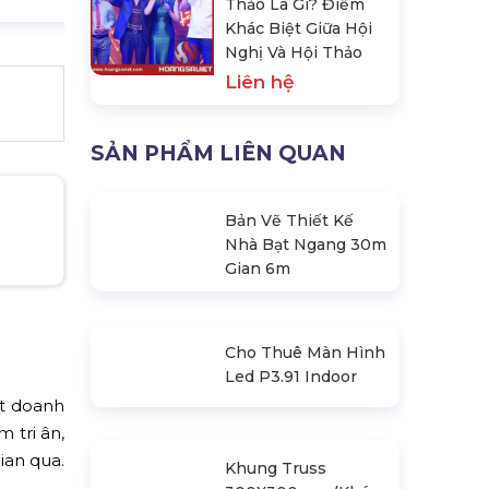
Thảo Là Gì? Điểm
Khác Biệt Giữa Hội
Nghị Và Hội Thảo
Liên hệ
SẢN PHẨM LIÊN QUAN
Bản Vẽ Thiết Kế
Nhà Bạt Ngang 30m
Gian 6m
Cho Thuê Màn Hình
Led P3.91 Indoor
ột doanh
 tri ân,
ian qua.