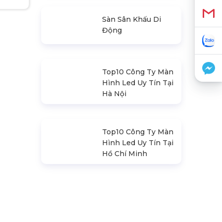
Loa Sân Khấu
Promax Pl212Ar
(2020)
Sàn Sân Khấu Di
Động
Top10 Công Ty Màn
Hình Led Uy Tín Tại
Hà Nội