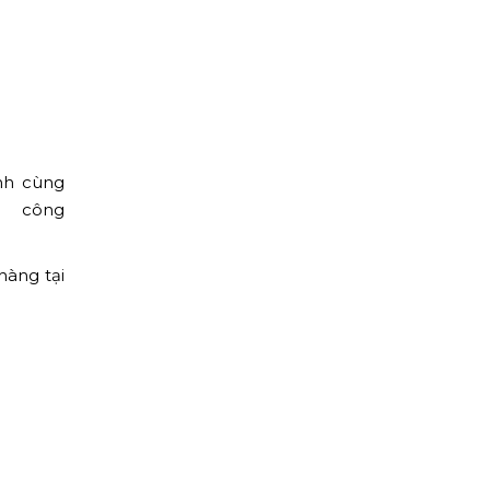
Top10 Công Ty Màn
Hình Led Uy Tín Tại
Hồ Chí Minh
nh cùng
 công