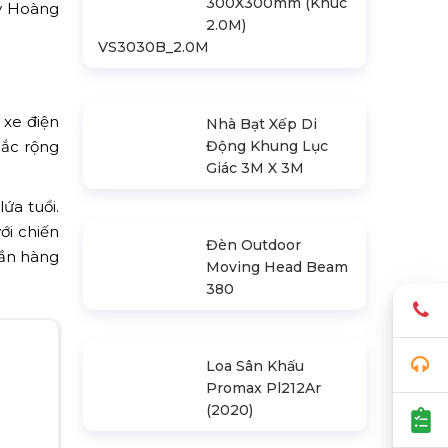
ty Hoàng
Khung Truss
300X300mm (Khúc
2.0M)
VS3030B_2.0M
 xe điện
hắc rộng
Nhà Bạt Xếp Di
ứa tuổi.
Động Khung Lục
Giác 3M X 3M
ới chiến
hần hàng
Đèn Outdoor
Moving Head Beam
380