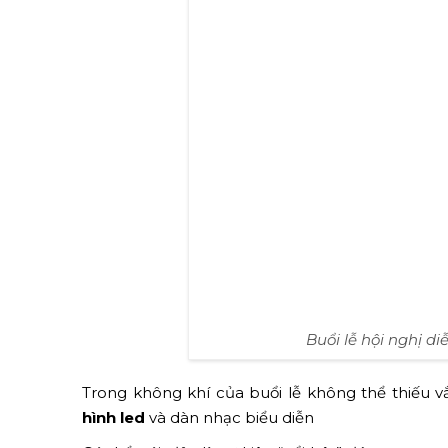
Buổi lễ diễn ra với sự tham gia của ban lãnh đ
khu vực phía Nam.