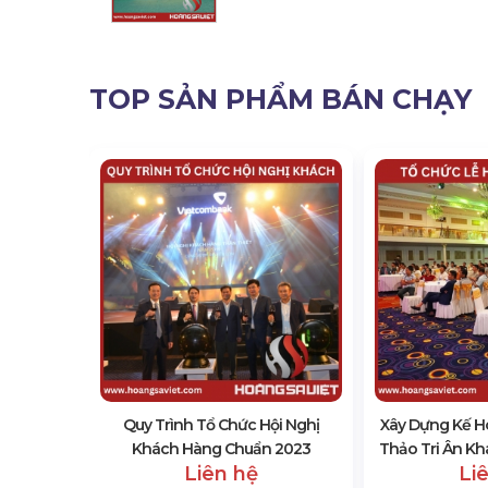
TOP SẢN PHẨM BÁN CHẠY
 Gì? Điểm
ị Và Hội
Quy Trình Tổ Chức Hội Nghị
Xây Dựng Kế H
Khách Hàng Chuẩn 2023
Thảo Tri Ân Kh
Liên hệ
Li