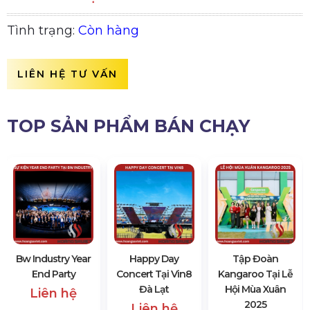
Tình trạng:
Còn hàng
LIÊN HỆ TƯ VẤN
TOP SẢN PHẨM BÁN CHẠY
Bw Industry Year
Happy Day
Tập Đoàn
End Party
Concert Tại Vin8
Kangaroo Tại Lễ
Đà Lạt
Hội Mùa Xuân
Liên hệ
2025
Liên hệ