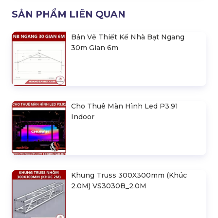
SẢN PHẨM LIÊN QUAN
Bản Vẽ Thiết Kế Nhà Bạt Ngang
30m Gian 6m
Cho Thuê Màn Hình Led P3.91
Indoor
Khung Truss 300X300mm (Khúc
2.0M) VS3030B_2.0M