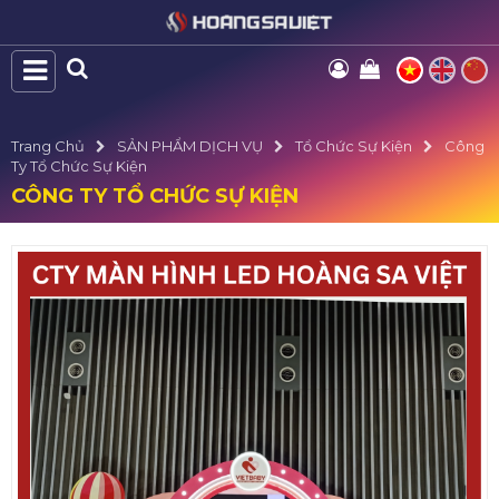
Trang Chủ
SẢN PHẨM DỊCH VỤ
Tổ Chức Sự Kiện
Công
Ty Tổ Chức Sự Kiện
CÔNG TY TỔ CHỨC SỰ KIỆN