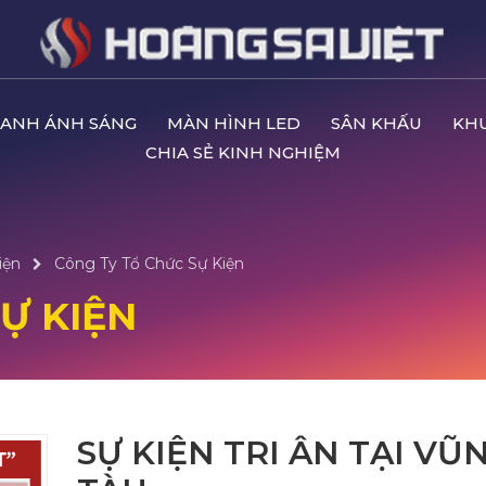
ANH ÁNH SÁNG
MÀN HÌNH LED
SÂN KHẤU
KH
CHIA SẺ KINH NGHIỆM
iện
Công Ty Tổ Chức Sự Kiện
Ự KIỆN
SỰ KIỆN TRI ÂN TẠI VŨ