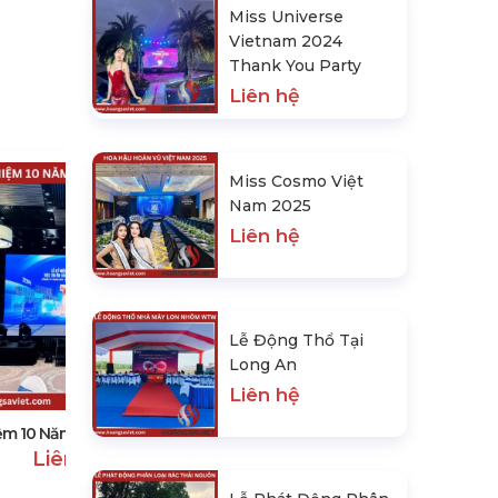
Miss Universe
Vietnam 2024
Thank You Party
Liên hệ
Miss Cosmo Việt
Nam 2025
Liên hệ
Lễ Động Thổ Tại
Tiệc Cuối Năm Year End Party Tại
Long An
Fpt Software
Liên hệ
Liên hệ
ệm 10 Năm Thành Lập Ppl
Liên hệ