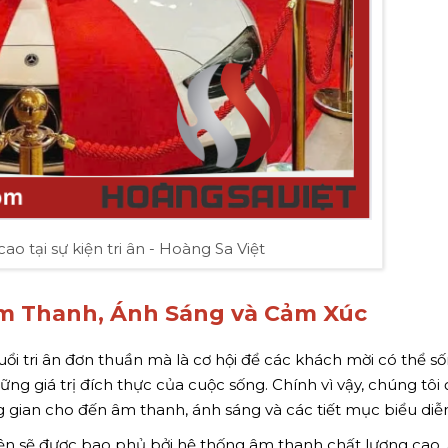
cao tại sự kiện tri ân - Hoàng Sa Việt
m Thanh, Ánh Sáng và Cảm Xúc
i tri ân đơn thuần mà là cơ hội để các khách mời có thể số
 giá trị đích thực của cuộc sống. Chính vì vậy, chúng tôi 
ng gian cho đến âm thanh, ánh sáng và các tiết mục biểu diễ
kiện sẽ được bao phủ bởi hệ thống âm thanh chất lượng cao,