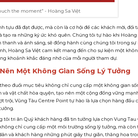
“Touch the moment” - Hoàng Sa Việt
h tựu đã đạt được, mà còn là cơ hội để các khách mời, đối t
à tạo ra những ký ức khó quên. Chúng tôi tự hào khi Hoàng S
âm thanh và ánh sáng, sẽ đồng hành cùng chúng tôi trong sự 
gành, Hoàng Sa Việt cam kết mang đến cho sự kiện một khôn
ững khoảnh khắc đáng nhớ của mỗi người tham dự.
 Nên Một Không Gian Sống Lý Tưởng
n theo đuổi mục tiêu không chỉ cung cấp một không gian số
thần và vật chất hòa quyện, tạo nên một cộng đồng vững mạnh.
 vượt trội, Vũng Tàu Centre Point tự hào là lựa chọn hàng đầu 
tưởng.
 tôi tri ân Quý khách hàng đã tin tưởng lựa chọn Vung Tau
i không chỉ cung cấp một môi trường sống lý tưởng, mà còn 
dân và khách hàng những phút giây thư giãn, thăng hoa tr