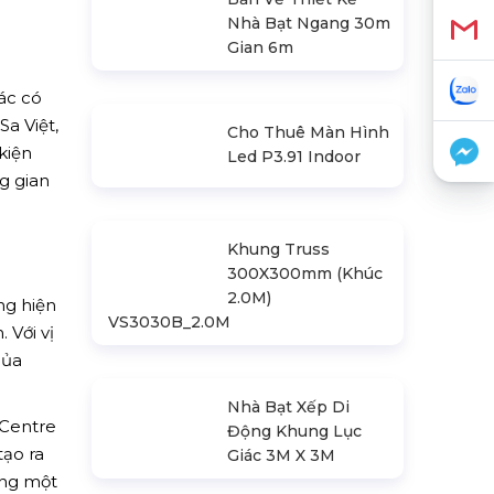
Bản Vẽ Thiết Kế
Nhà Bạt Ngang 30m
Gian 6m
ác có
a Việt,
kiện
g gian
Cho Thuê Màn Hình
Led P3.91 Indoor
ng hiện
 Với vị
Khung Truss
của
300X300mm (Khúc
2.0M)
 Centre
VS3030B_2.0M
tạo ra
ong một