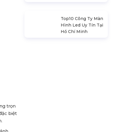
Động
Top10 Công Ty Màn
Hình Led Uy Tín Tại
Hà Nội
Top10 Công Ty Màn
Hình Led Uy Tín Tại
Hồ Chí Minh
ng trọn
đặc biệt
n.
 ánh