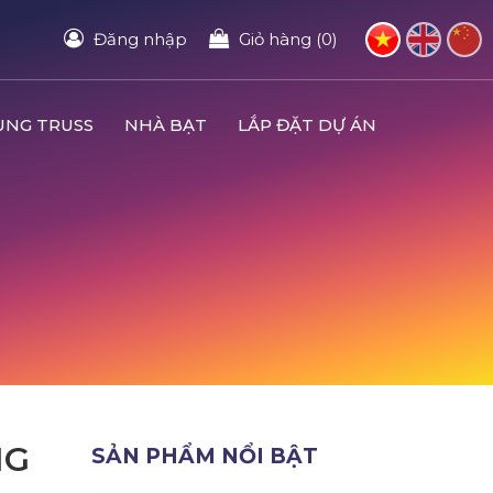
Đăng nhập
Giỏ hàng (0)
UNG TRUSS
NHÀ BẠT
LẮP ĐẶT DỰ ÁN
NG
SẢN PHẨM NỔI BẬT