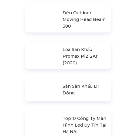
Nhà Bạt Xếp Di
Động Khung Lục
Giác 3M X 3M
Đèn Outdoor
Moving Head Beam
380
Loa Sân Khấu
Promax Pl212Ar
(2020)
Sàn Sân Khấu Di