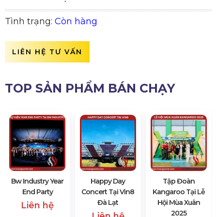
Tình trạng:
Còn hàng
LIÊN HỆ TƯ VẤN
TOP SẢN PHẨM BÁN CHẠY
Bw Industry Year
Happy Day
Tập Đoàn
End Party
Concert Tại Vin8
Kangaroo Tại Lễ
Đà Lạt
Hội Mùa Xuân
Liên hệ
2025
Liên hệ