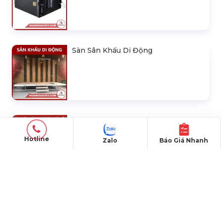
Sàn Sân Khấu Di Động
Top10 Công Ty Màn Hình Led Uy Tín
Tại Hà Nội
Hotline
Zalo
Báo Giá Nhanh
Top10 Công Ty Màn Hình Led Uy Tín
Tại Hồ Chí Minh