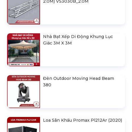
2.0M) VS3030B_2.0M
Nhà Bạt Xếp Di Động Khung Lục
Giác 3M X 3M
Đèn Outdoor Moving Head Beam
380
Loa Sân Khấu Promax Pl212Ar (2020)