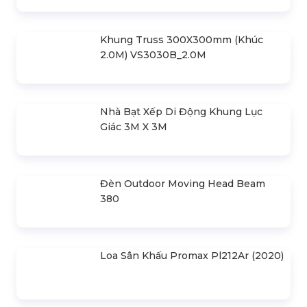
Sự Kiện Lễ Khai Trương Sales Gallery
Conic Boulevard
Liên hệ
SẢN PHẨM LIÊN QUAN
Bản Vẽ Thiết Kế Nhà Bạt Ngang
30m Gian 6m
Cho Thuê Màn Hình Led P3.91
Indoor
Khung Truss 300X300mm (Khúc
2.0M) VS3030B_2.0M