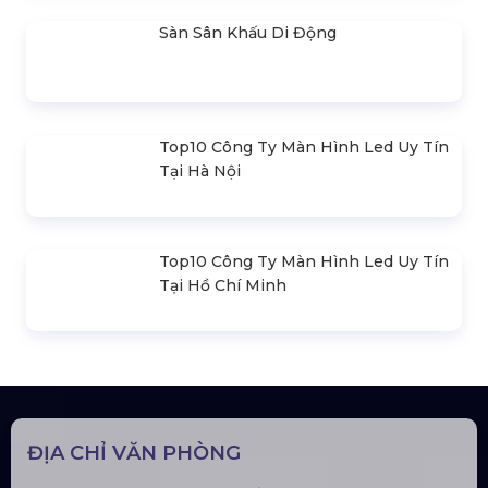
Nhà Bạt Xếp Di Động Khung Lục
Giác 3M X 3M
Đèn Outdoor Moving Head Beam
380
Loa Sân Khấu Promax Pl212Ar (2020)
Sàn Sân Khấu Di Động