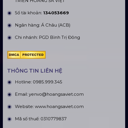
CN Hưng Yên: Khu Đô Thị EcoPark, Hưng Yên
CN Phú Quốc: ĐT45, Dương Đông, Phú Quốc
CN Long An: Viettruss Aluminum - Bến Lức, Long
An
Nhà Máy Sản Xuất: Lê Minh Xuân, Bình Chánh,
TP. HCM
TÀI KHOẢN NGÂN HÀNG
CÔNG TY TNHH ĐẦU TƯ VÀ PHÁT
TRIỂN HOÀNG SA VIỆT
Số tài khoản:
134053669
Ngân hàng: Á Châu (ACB)