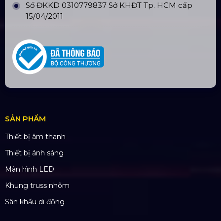
Chi nhánh: PGD Bình Trị Đông
THÔNG TIN LIÊN HỆ
Hotline:
0985.999.345
Email:
yenvo@hoangsaviet.com
Website:
www.hoangsaviet.com
Mã số thuế: 0310779837
Số ĐKKD 0310779837 Sở KHĐT Tp. HCM cấp
15/04/2011