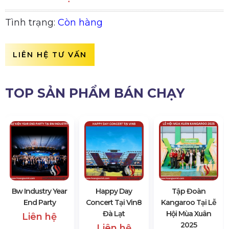
Tình trạng:
Còn hàng
LIÊN HỆ TƯ VẤN
TOP SẢN PHẨM BÁN CHẠY
Bw Industry Year
Happy Day
Tập Đoàn
End Party
Concert Tại Vin8
Kangaroo Tại Lễ
Đà Lạt
Hội Mùa Xuân
Liên hệ
2025
Liên hệ