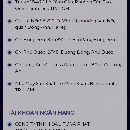
Top10 Công Ty Màn Hình Led Uy Tín
Tại Hà Nội
Top10 Công Ty Màn Hình Led Uy Tín
Tại Hồ Chí Minh
ĐỊA CHỈ VĂN PHÒNG
Trụ sở: 184/20 Lê Đình Cẩn, Phường Tân Tạo,
Quận Bình Tân, TP. HCM
CN Hà Nội: Số 229, Đ. Vân Trì, phường Vân Nội,
quận Đông Anh, Hà Nội