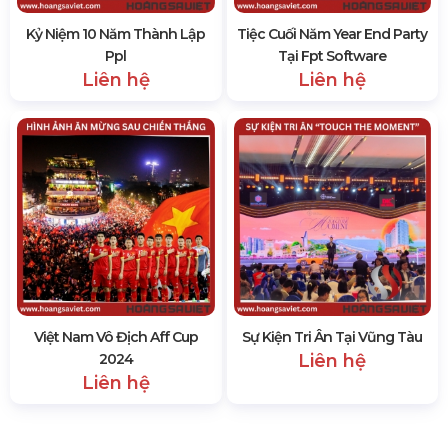
Kỷ Niệm 10 Năm Thành Lập
Tiệc Cuối Năm Year End Party
Ppl
Tại Fpt Software
Liên hệ
Liên hệ
Việt Nam Vô Địch Aff Cup
Sự Kiện Tri Ân Tại Vũng Tàu
2024
Liên hệ
Liên hệ