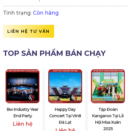
Tình trạng:
Còn hàng
LIÊN HỆ TƯ VẤN
TOP SẢN PHẨM BÁN CHẠY
Bw Industry Year
Happy Day
Tập Đoàn
End Party
Concert Tại Vin8
Kangaroo Tại Lễ
Đà Lạt
Hội Mùa Xuân
Liên hệ
2025
Liên hệ