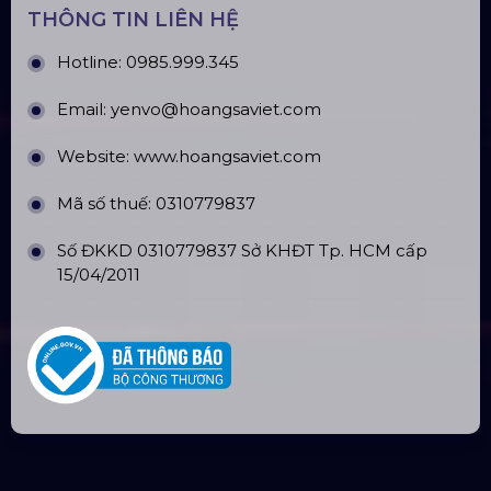
THÔNG TIN LIÊN HỆ
Hotline:
0985.999.345
Email:
yenvo@hoangsaviet.com
Website:
www.hoangsaviet.com
Mã số thuế: 0310779837
Số ĐKKD 0310779837 Sở KHĐT Tp. HCM cấp
15/04/2011