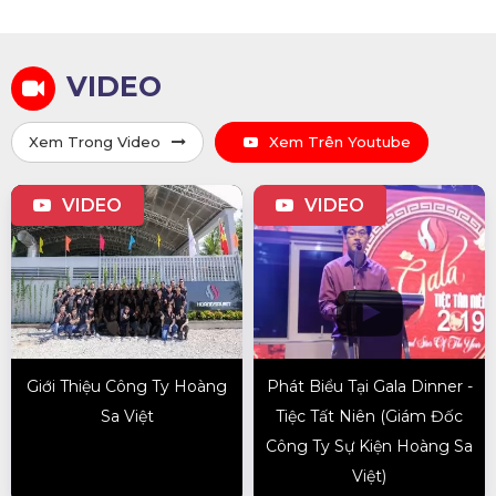
VIDEO
Xem Trong Video
Xem Trên Youtube
VIDEO
VIDEO
Giới Thiệu Công Ty Hoàng
Phát Biểu Tại Gala Dinner -
Sa Việt
Tiệc Tất Niên (Giám Đốc
Công Ty Sự Kiện Hoàng Sa
Việt)