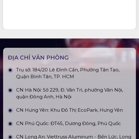
ĐỊA CHỈ VĂN PHÒNG
Trụ sở: 184/20 Lê Đình Cẩn, Phường Tân Tạo,
Quận Bình Tân, TP. HCM
CN Hà Nội: Số 229, Đ. Vân Trì, phường Vân Nội,
quận Đông Anh, Hà Nội
CN Hưng Yên: Khu Đô Thị EcoPark, Hưng Yên
CN Phú Quốc: ĐT45, Dương Đông, Phú Quốc
CN Long An: Viettruss Aluminum - Bến Lức, Long