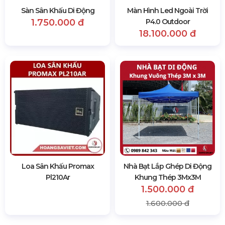
Sàn Sân Khấu Di Động
Màn Hình Led Ngoài Trời
1.750.000 đ
P4.0 Outdoor
18.100.000 đ
Loa Sân Khấu Promax
Nhà Bạt Lắp Ghép Di Động
Pl210Ar
Khung Thép 3Mx3M
1.500.000 đ
1.600.000 đ