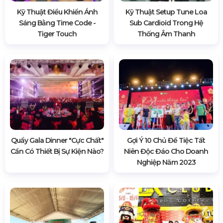
Kỹ Thuật Điều Khiển Ánh
Kỹ Thuật Setup Tune Loa
Sáng Bằng Time Code -
Sub Cardioid Trong Hệ
Tiger Touch
Thống Âm Thanh
Quẩy Gala Dinner "cực Chất"
Gợi Ý 10 Chủ Đề Tiệc Tất
Cần Có Thiết Bị Sự Kiện Nào?
Niên Độc Đáo Cho Doanh
Nghiệp Năm 2023