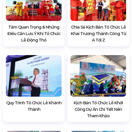
Tầm Quan Trọng & Những
Chia Sẻ Kịch Bản Tổ Chức Lễ
Điều Cần Lưu Ý Khi Tổ Chức
Khai Trương Thành Công Từ
Lễ Động Thổ
A Tới Z
Quy Trình Tổ Chức Lễ Khánh
Kịch Bản Tổ Chức Lễ Khởi
Thành
Công Dự Án Chi Tiết Nên
Tham Khảo