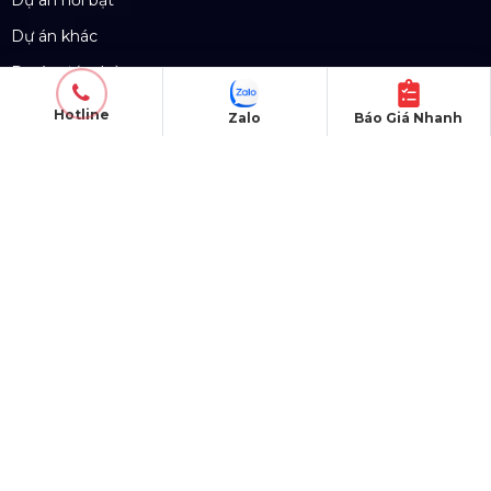
Dự án nổi bật
Dự án khác
Dự án đấu thầu
Hotline
Zalo
Báo Giá Nhanh
QUY CHẾ HOẠT ĐỘNG
Chính Sách & Điều khoản
Chính sách bảo mật
Chính sách vận chuyển
Hình thức thanh toán
Chính sách thành viên
CHĂM SÓC KHÁCH HÀNG
Quy định bảo hành
Chính sách bán hàng
Tra cứu đơn hàng