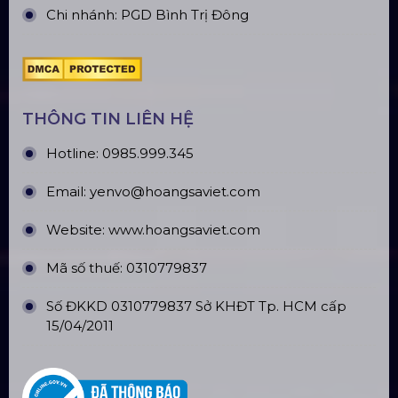
Chi nhánh: PGD Bình Trị Đông
THÔNG TIN LIÊN HỆ
Hotline:
0985.999.345
Email:
yenvo@hoangsaviet.com
Website:
www.hoangsaviet.com
Mã số thuế: 0310779837
Số ĐKKD 0310779837 Sở KHĐT Tp. HCM cấp
15/04/2011