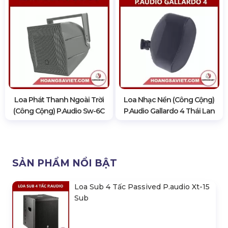
Loa Phát Thanh Ngoài Trời
Loa Nhạc Nền (Công Cộng)
(Công Cộng) P.audio Sw-6C
P.audio Gallardo 4 Thái Lan
SẢN PHẨM NỔI BẬT
Loa Sub 4 Tấc Passived P.audio Xt-15
Sub