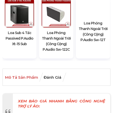
Loa Phóng
Thanh Ngoài Trời
Loa Sub 4 Tấc
Loa Phóng
(Công Cộng)
Passived P.audio
Thanh Ngoài Trời
P.audio Sw-12T
Xt-15 Sub
(Công Cộng)
P.audio Sw-122C
Mô Tả Sản Phẩm
Đánh Giá
XEM BÁO GIÁ NHANH BẰNG CÔNG NGHỆ
TRỢ LÝ ẢO: