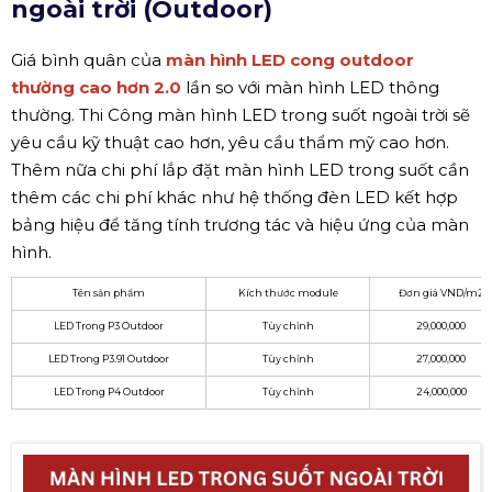
ngoài trời (Outdoor)
Giá bình quân của
màn hình LED cong outdoor
thường cao hơn 2.0
lần so với màn hình LED thông
thường. Thi Công màn hình LED trong suốt ngoài trời sẽ
yêu cầu kỹ thuật cao hơn, yêu cầu thẩm mỹ cao hơn.
Thêm nữa chi phí lắp đặt màn hình LED trong suốt cần
thêm các chi phí khác như hệ thống đèn LED kết hợp
bảng hiệu để tăng tính trương tác và hiệu ứng của màn
hình.
Tên sản phẩm
Kích thước module
Đơn giá VND/m2
LED Trong P3 Outdoor
Tùy chỉnh
29,000,000
LED Trong P3.91 Outdoor
Tùy chỉnh
27,000,000
LED Trong P4 Outdoor
Tùy chỉnh
24,000,000