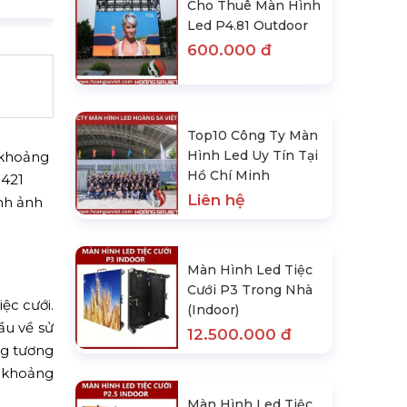
Cho Thuê Màn Hình
Led P4.81 Outdoor
600.000 đ
Top10 Công Ty Màn
Hình Led Uy Tín Tại
 khoảng
Hồ Chí Minh
.421
Liên hệ
ình ảnh
Màn Hình Led Tiệc
Cưới P3 Trong Nhà
ệc cưới.
(Indoor)
ầu về sử
12.500.000 đ
ng tương
: khoảng
Màn Hình Led Tiệc