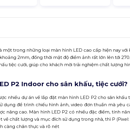
à một trong những loại màn hình LED cao cấp hiện nay với
ỉ khoảng 2mm, đồng thời mật độ điểm ảnh rất lớn lên tới 270
ấu tiệc cưới, giúp cho khách mời trải nghiệm chất lượng h
ED P2 Indoor cho sân khấu, tiệc cưới?
ược nhiều dự án về lắp đặt màn hình LED P2 cho sân khấu ti
ử dụng để trình chiếu hình ảnh, video đơn thuần mà yêu c
ợc nâng cao. Màn hình LED P2 có nhiều đặc điểm, tính nă
t về chất lượng và mục đích sử dụng trong nhà, thì P (Pixel
nh càng chân thực và rõ nét