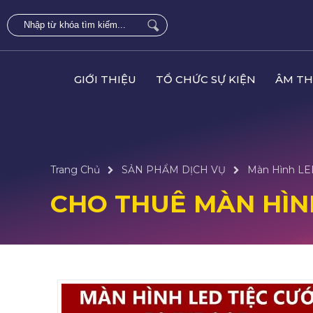
GIỚI THIỆU
TỔ CHỨC SỰ KIỆN
ÂM TH
Trang Chủ
SẢN PHẨM DỊCH VỤ
Màn Hình L
CHO THUÊ MÀN HÌN