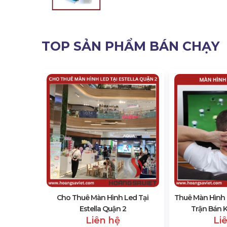
TOP SẢN PHẨM BÁN CHẠY
d P3.91
Cho Thuê Màn Hình Led Tại
Thuê Màn Hình
Estella Quận 2
Trận Bán K
Liên hệ
Li