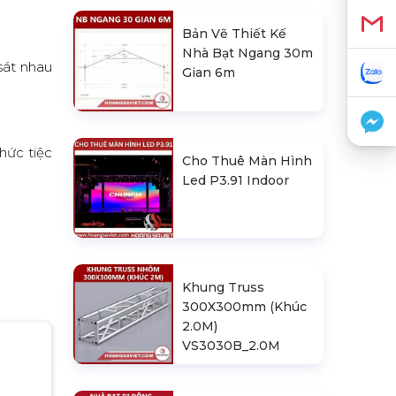
Bản Vẽ Thiết Kế
Nhà Bạt Ngang 30m
sát nhau
Gian 6m
hức tiệc
Cho Thuê Màn Hình
Led P3.91 Indoor
Khung Truss
300X300mm (Khúc
2.0M)
VS3030B_2.0M