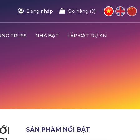
Đăng nhập
Giỏ hàng (0)
UNG TRUSS
NHÀ BẠT
LẮP ĐẶT DỰ ÁN
ỚI
SẢN PHẨM NỔI BẬT