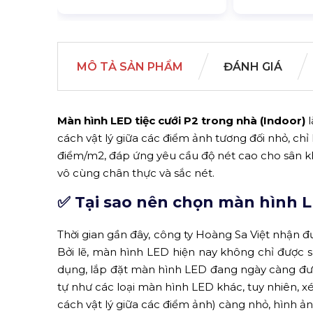
MÔ TẢ SẢN PHẨM
ĐÁNH GIÁ
Màn hình LED tiệc cưới P2 trong nhà (Indoor)
l
cách vật lý giữa các điểm ảnh tương đối nhỏ, ch
điểm/m2, đáp ứng yêu cầu độ nét cao cho sân kh
vô cùng chân thực và sắc nét.
✅ Tại sao nên chọn màn hình L
Thời gian gần đây, công ty Hoàng Sa Việt nhận đ
Bởi lẽ, màn hình LED hiện nay không chỉ được s
dụng, lắp đặt màn hình LED đang ngày càng đư
tự như các loại màn hình LED khác, tuy nhiên, xé
cách vật lý giữa các điểm ảnh) càng nhỏ, hình ả