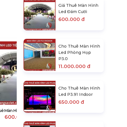
Giá Thuê Màn Hình
Led Đám Cưới
600.000 đ
Cho Thuê Màn Hình
Led Phòng Họp
P3.0
11.000.000 đ
Cho Thuê Màn Hình
Cho Thuê Màn Hình Led Phòng
Led P3.91 Indoor
Họp P3.0
650.000 đ
11.000.000 đ
uê Màn Hình Led Đám Cưới
600.000 đ