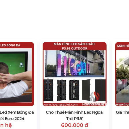
 Led Xem Bóng Đá
Cho Thuê Màn Hình Led Ngoài
Giá Th
ết Euro 2024
Trời P3.91
ên hệ
600.000 đ