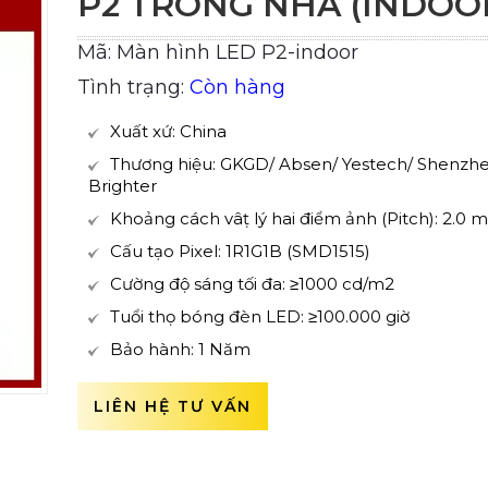
P2 TRONG NHÀ (INDOO
Mã: Màn hình LED P2-indoor
Tình trạng:
Còn hàng
Xuất xứ: China
Thương hiệu: GKGD/ Absen/ Yestech/ Shenzh
Brighter
Khoảng cách vâṭ lý hai điểm ảnh (Pitch): 2.0
Cấu tạo Pixel: 1R1G1B (SMD1515)
Cường độ sáng tối đa: ≥1000 cd/m2
Tuổi thọ bóng đèn LED: ≥100.000 giờ
Bảo hành: 1 Năm
LIÊN HỆ TƯ VẤN