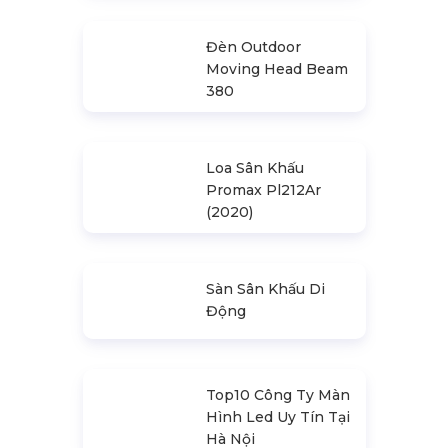
Nhà Bạt Xếp Di
Động Khung Lục
Giác 3M X 3M
Đèn Outdoor
Moving Head Beam
380
Loa Sân Khấu
Promax Pl212Ar
(2020)