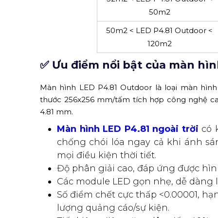
5m2 < LED P4.81 Outdoor <
12m2
12m2 < LED P4.81 Outdoor <
24m2
24m2 < LED P4.81 Outdoor <
32m2
32m2 < LED P4.81 Outdoor <
50m2
50m2 < LED P4.81 Outdoor <
120m2
✅ Ưu điểm nổi bật của màn hì
Màn hình LED P4.81 Outdoor là loại màn hìn
thước 256x256 mm/tấm tích hợp công nghệ cao 
4.81 mm.