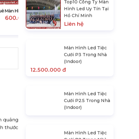
11.000.000 đ
Top10 Công Ty Màn
Hình Led Uy Tín Tại
uê Màn Hình Led Đám Cưới
Hồ Chí Minh
600.000 đ
Liên hệ
Màn Hình Led Tiệc
Cưới P3 Trong Nhà
(Indoor)
12.500.000 đ
Màn Hình Led Tiệc
Cưới P2.5 Trong Nhà
(Indoor)
nh quảng
ch thước
Màn Hình Led Tiệc