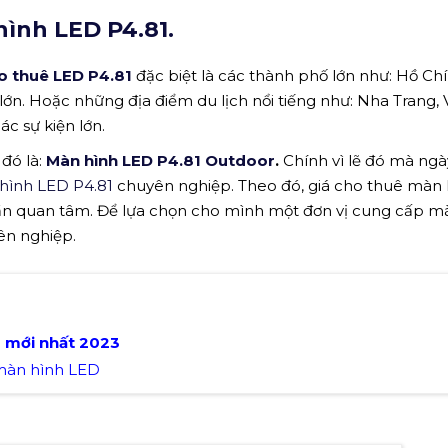
ình LED P4.81.
o thuê LED P4.81
đặc biệt là các thành phố lớn như: Hồ Chí
 lớn. Hoặc những địa điểm du lịch nổi tiếng như: Nha Trang,
c sự kiện lớn.
 đó là:
Màn hình LED P4.81 Outdoor
.
Chính vì lẽ đó mà ng
hình LED P4.81
chuyên nghiệp. Theo đó, giá cho thuê màn 
ần quan tâm. Để lựa chọn cho mình một đơn vị cung cấp m
ên nghiệp.
D
mới nhất
2023
 màn hình LED