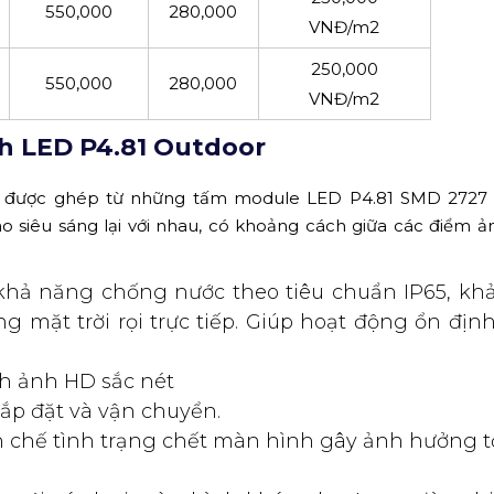
250,000
700,000
350,000
VNĐ/m2
250,000
600,000
300,000
VNĐ/m2
250,000
550,000
280,000
VNĐ/m2
250,000
550,000
280,000
VNĐ/m2
250,000
550,000
280,000
VNĐ/m2
nh LED P4.81 Outdoor
h được ghép từ những tấm module LED P4.81 SMD 2727 v
siêu sáng lại với nhau, có khoảng cách giữa các điểm 