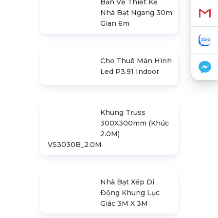
Bản Vẽ Thiết Kế
Nhà Bạt Ngang 30m
Gian 6m
Cho Thuê Màn Hình
Led P3.91 Indoor
Khung Truss
300X300mm (Khúc
2.0M)
VS3030B_2.0M