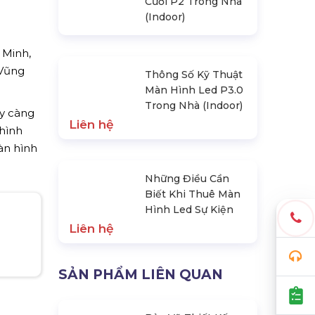
Cưới P2 Trong Nhà
(Indoor)
 Minh,
 Vũng
Thông Số Kỹ Thuật
ày càng
Màn Hình Led P3.0
Trong Nhà (Indoor)
hình
àn hình
Liên hệ
Những Điều Cần
Biết Khi Thuê Màn
Hình Led Sự Kiện
Liên hệ
SẢN PHẨM LIÊN QUAN