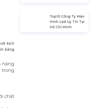
Sàn Sân Khấu Di
Động
Top10 Công Ty Màn
Hình Led Uy Tín Tại
Hà Nội
Top10 Công Ty Màn
Hình Led Uy Tín Tại
Hồ Chí Minh
ới kích
ảnh bằng