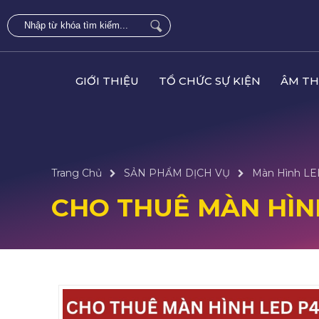
GIỚI THIỆU
TỔ CHỨC SỰ KIỆN
ÂM TH
Trang Chủ
SẢN PHẨM DỊCH VỤ
Màn Hình L
CHO THUÊ MÀN HÌN