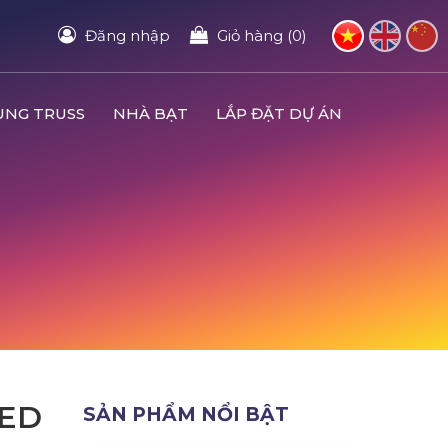
Đăng nhập
Giỏ hàng (0)
UNG TRUSS
NHÀ BẠT
LẮP ĐẶT DỰ ÁN
LED
SẢN PHẨM NỔI BẬT