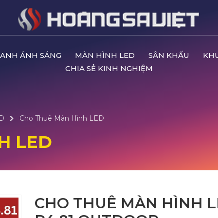
ANH ÁNH SÁNG
MÀN HÌNH LED
SÂN KHẤU
KH
CHIA SẺ KINH NGHIỆM
ED
Cho Thuê Màn Hình LED
H LED
CHO THUÊ MÀN HÌNH 