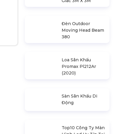
Nhà Bạt Xếp Di
Động Khung Lục
Giác 3M X 3M
Đèn Outdoor
Moving Head Beam
380
Loa Sân Khấu
Promax Pl212Ar
(2020)
Sàn Sân Khấu Di