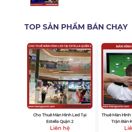
TOP SẢN PHẨM BÁN CHẠY
d P3.91
Cho Thuê Màn Hình Led Tại
Thuê Màn Hình
Estella Quận 2
Trận Bán K
Liên hệ
Li