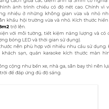
 khoảng cách giữa các điểm ảnh là 3mm có nghĩa
ình ảnh trình chiếu có độ nét cao. Chính vì 
g nhiều ở những không gian vừa và nhỏ nh
sân khấu hội trường vừa và nhỏ. Kích thước hiển 
8m2
trở lên.
ện với môi tường, tiết kiệm năng lượng và có 
ợng bóng LED và thời gian sử dụng).
thước nên phù hợp với nhiều nhu cầu sử dụng. 
khách sạn, quán karaoke kích thước màn hì
ông cộng như bến xe, nhà ga, sân bay thì nên l
rời để đáp ứng đủ độ sáng.