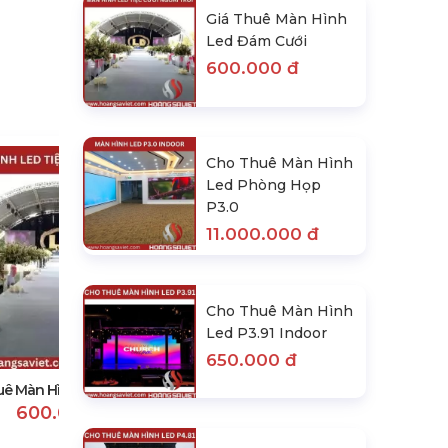
Giá Thuê Màn Hình
Led Đám Cưới
600.000 đ
Cho Thuê Màn Hình
Led Phòng Họp
P3.0
11.000.000 đ
Cho Thuê Màn Hình
Cho Thuê Màn Hình Led Phòng
Led P3.91 Indoor
Họp P3.0
650.000 đ
11.000.000 đ
uê Màn Hình Led Đám Cưới
600.000 đ