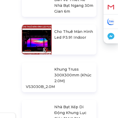
Bản Vẽ Thiết Kế
Nhà Bạt Ngang 30m
Gian 6m
Cho Thuê Màn Hình
Led P3.91 Indoor
Khung Truss
300X300mm (Khúc
2.0M)
VS3030B_2.0M