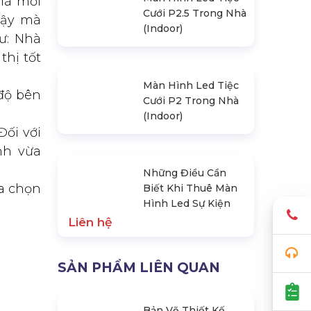
 là mỗi
Cưới P2.5 Trong Nhà
vậy mà
(Indoor)
ư: Nhà
thị tốt
độ bên
Màn Hình Led Tiệc
Cưới P2 Trong Nhà
(Indoor)
Đối với
nh vừa
ựa chọn
Những Điều Cần
Biết Khi Thuê Màn
Hình Led Sự Kiện
Liên hệ
SẢN PHẨM LIÊN QUAN