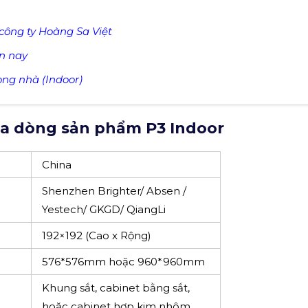
ED P3.0 Indoor (Nguồn: Hoàng Sa Việt)
công ty Hoàng Sa Việt
n nay
ong nhà (Indoor)
của dòng sản phẩm P3 Indoor