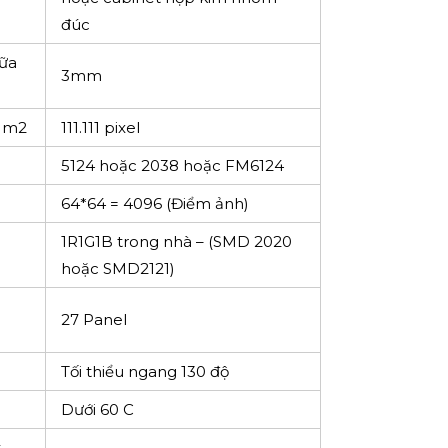
China
Shenzhen Brighter/ Absen /
Yestech/ GKGD/ QiangLi
192×192 (Cao x Rộng)
576*576mm hoặc 960*960mm
Khung sắt, cabinet bằng sắt,
hoặc cabinet hợp kim nhôm
đúc
iữa
3mm
i m2
111.111 pixel
5124 hoặc 2038 hoặc FM6124
64*64 = 4096 (Điểm ảnh)