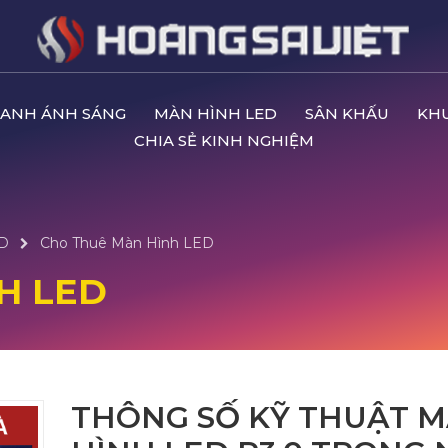
ANH ÁNH SÁNG
MÀN HÌNH LED
SÂN KHẤU
KH
CHIA SẺ KINH NGHIỆM
ED
Cho Thuê Màn Hình LED
H LED
THÔNG SỐ KỸ THUẬT 