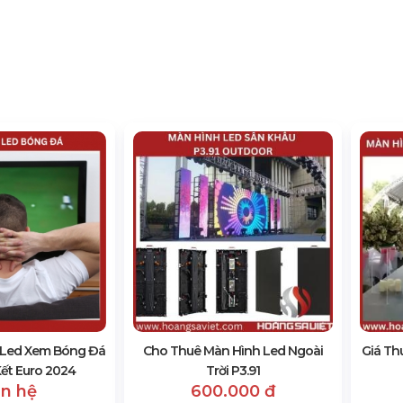
 Led Xem Bóng Đá
Cho Thuê Màn Hình Led Ngoài
Giá Th
ết Euro 2024
Trời P3.91
ên hệ
600.000 đ