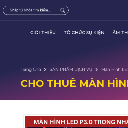
GIỚI THIỆU
TỔ CHỨC SỰ KIỆN
ÂM TH
Trang Chủ
SẢN PHẨM DỊCH VỤ
Màn Hình L
CHO THUÊ MÀN HÌN