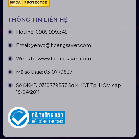
Quận Bình Tân, TP. HCM
CN Hà Nội: Số 229, Đ. Vân Trì, phường Vân Nội,
quận Đông Anh, Hà Nội
CN Hưng Yên: Khu Đô Thị EcoPark, Hưng Yên
CN Phú Quốc: ĐT45, Dương Đông, Phú Quốc
CN Long An: Viettruss Aluminum - Bến Lức, Long
An
Nhà Máy Sản Xuất: Lê Minh Xuân, Bình Chánh,
TP. HCM
TÀI KHOẢN NGÂN HÀNG
CÔNG TY TNHH ĐẦU TƯ VÀ PHÁT
TRIỂN HOÀNG SA VIỆT