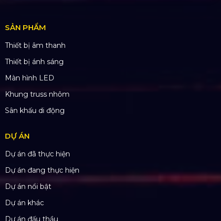
Số tài khoản:
134053669
Ngân hàng: Á Châu (ACB)
Chi nhánh: PGD Bình Trị Đông
THÔNG TIN LIÊN HỆ
Hotline:
0985.999.345
Email:
yenvo@hoangsaviet.com
Website:
www.hoangsaviet.com
Mã số thuế: 0310779837
Số ĐKKD 0310779837 Sở KHĐT Tp. HCM cấp