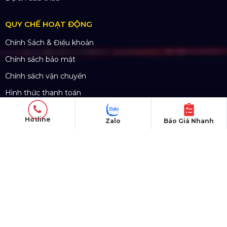
15/04/2011
SẢN PHẨM
Hotline
Zalo
Báo Giá Nhanh
Thiết bị âm thanh
Thiết bị ánh sáng
Màn hình LED
Khung truss nhôm
Sân khấu di động
DỰ ÁN