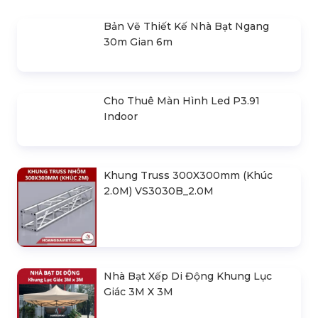
Module Led P5.93 Outdoor (Ngoài
Trời)
Module Led P6 Outdoor (Ngoài Trời)
SẢN PHẨM LIÊN QUAN
Bản Vẽ Thiết Kế Nhà Bạt Ngang
30m Gian 6m