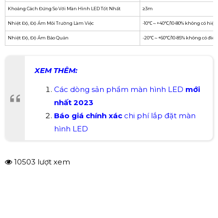
Khoảng Cách Đứng So Với Màn Hình LED Tốt Nhất
≥3m
Nhiệt Độ, Độ Ẩm Môi Trường Làm Việc
-10℃～+40℃/10-80% không có hiện
Nhiệt Độ, Độ Ẩm Bảo Quản
-20℃～+60℃/10-85% không có điều
XEM THÊM:
C
ác dòng sản phẩm màn hình LED
mới
nhất
2023
Báo giá chính xác
chi phí lắp đặt màn
hình LED
10503 lượt xem