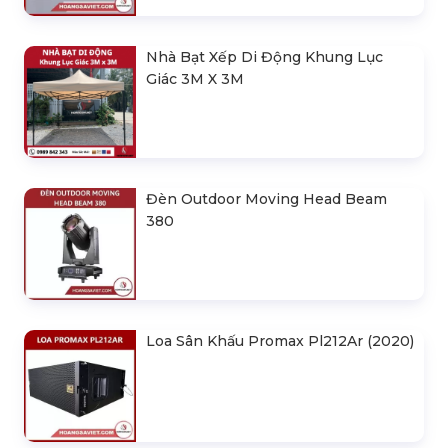
Cho Thuê Màn Hình Led P3.91
Indoor
Khung Truss 300X300mm (Khúc
2.0M) VS3030B_2.0M
Nhà Bạt Xếp Di Động Khung Lục
Giác 3M X 3M