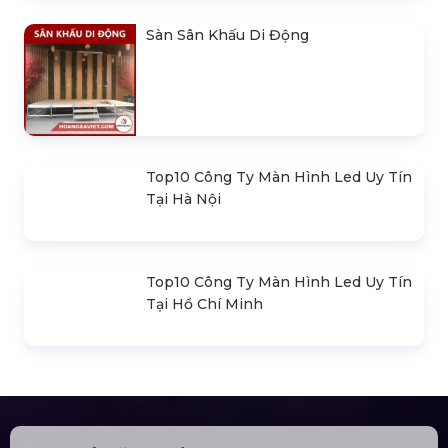
Đèn Outdoor Moving Head Beam
380
Loa Sân Khấu Promax Pl212Ar (2020)
Sàn Sân Khấu Di Động