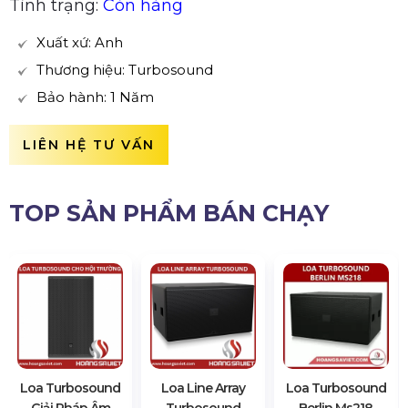
Tình trạng:
Còn hàng
Xuất xứ: Anh
Thương hiệu: Turbosound
Bảo hành: 1 Năm
LIÊN HỆ TƯ VẤN
TOP SẢN PHẨM BÁN CHẠY
Loa Turbosound
Loa Line Array
Loa Turbosound
Giải Pháp Âm
Turbosound
Berlin Ms218