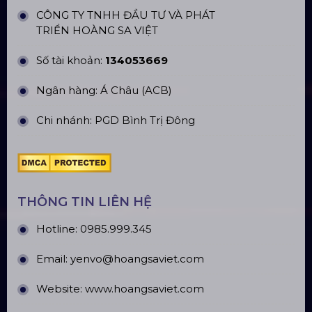
CN Hà Nội: Số 229, Đ. Vân Trì, phường Vân Nội,
quận Đông Anh, Hà Nội
CN Hưng Yên: Khu Đô Thị EcoPark, Hưng Yên
CN Phú Quốc: ĐT45, Dương Đông, Phú Quốc
CN Long An: Viettruss Aluminum - Bến Lức, Long
An
Nhà Máy Sản Xuất: Lê Minh Xuân, Bình Chánh,
TP. HCM
TÀI KHOẢN NGÂN HÀNG
CÔNG TY TNHH ĐẦU TƯ VÀ PHÁT
TRIỂN HOÀNG SA VIỆT
Số tài khoản:
134053669