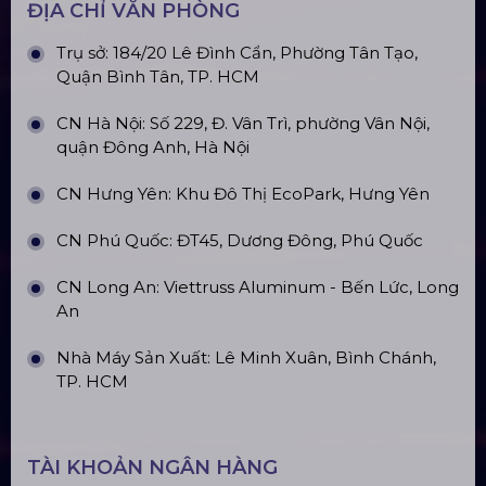
Top10 Công Ty Màn Hình Led Uy Tín
Tại Hà Nội
Top10 Công Ty Màn Hình Led Uy Tín
Tại Hồ Chí Minh
ĐỊA CHỈ VĂN PHÒNG
Trụ sở: 184/20 Lê Đình Cẩn, Phường Tân Tạo,
Quận Bình Tân, TP. HCM