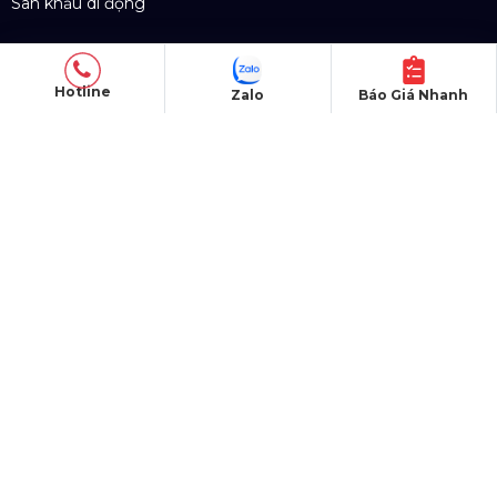
Hotline
Zalo
Báo Giá Nhanh
SẢN PHẨM
Thiết bị âm thanh
Thiết bị ánh sáng
Màn hình LED
Khung truss nhôm
Sân khấu di động
DỰ ÁN