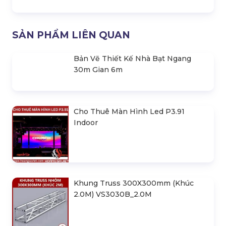
Loa Sân Khấu Turbosound Nuq152-
An
Loa Sân Khấu Turbosound Nuq122-
An
SẢN PHẨM LIÊN QUAN
Bản Vẽ Thiết Kế Nhà Bạt Ngang
30m Gian 6m