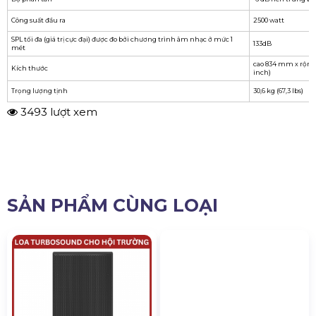
Công suất đầu ra
2500 watt
SPL tối đa (giá trị cực đại) được đo bởi chương trình âm nhạc ở mức 1
133dB
mét
cao 834 mm x rộng 
Kích thước
inch)
Trọng lượng tịnh
30,6 kg (67,3 lbs)
3493 lượt xem
SẢN PHẨM CÙNG LOẠI