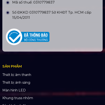
Ngân hàng: Á Châu (ACB)
Chi nhánh: PGD Bình Trị Đông
THÔNG TIN LIÊN HỆ
Hotline:
0985.999.345
Email:
yenvo@hoangsaviet.com
Website:
www.hoangsaviet.com
Mã số thuế: 0310779837
Số ĐKKD 0310779837 Sở KHĐT Tp. HCM cấp
15/04/2011