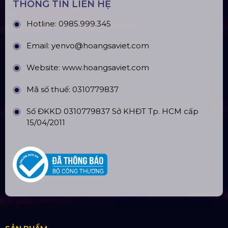
Sàn Sân Khấu Di Động
Top10 Công Ty Màn Hình Led Uy Tín
Tại Hà Nội
Top10 Công Ty Màn Hình Led Uy Tín
Tại Hồ Chí Minh