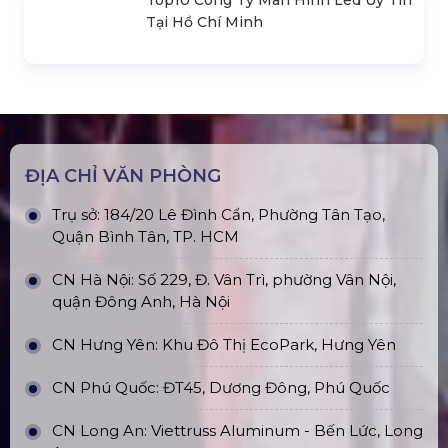
SẢN PHẨM LIÊN QUAN
Bản Vẽ Thiết Kế Nhà Bạt Ngang
30m Gian 6m
Cho Thuê Màn Hình Led P3.91
Indoor
Khung Truss 300X300mm (Khúc