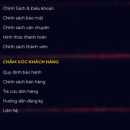
Nhà Máy Sản Xuất: Lê Minh Xuân, Bình Chánh,
TP. HCM
TÀI KHOẢN NGÂN HÀNG
CÔNG TY TNHH ĐẦU TƯ VÀ PHÁT
TRIỂN HOÀNG SA VIỆT
Số tài khoản:
134053669
Ngân hàng: Á Châu (ACB)
Chi nhánh: PGD Bình Trị Đông
THÔNG TIN LIÊN HỆ