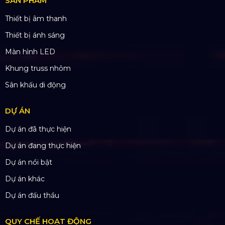
ĐỊA CHỈ VĂN PHÒNG
Trụ sở: 184/20 Lê Đình Cẩn, Phường Tân Tạo,
Quận Bình Tân, TP. HCM
CN Hà Nội: Số 229, Đ. Vân Trì, phường Vân Nội,
quận Đông Anh, Hà Nội
CN Hưng Yên: Khu Đô Thị EcoPark, Hưng Yên
CN Phú Quốc: ĐT45, Dương Đông, Phú Quốc
CN Long An: Viettruss Aluminum - Bến Lức, Long
An