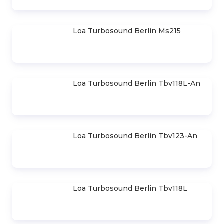
Loa Turbosound Berlin Ms215
Loa Turbosound Berlin
Tbv118L-An
SẢN PHẨM NỔI BẬT
Loa Turbosound Giải Pháp Âm
Thanh Sân Khấu Hội Trường
Liên hệ
Loa Line Array Turbosound Chính
Hãng Giá Rẻ Tại Việt Nam
Liên hệ