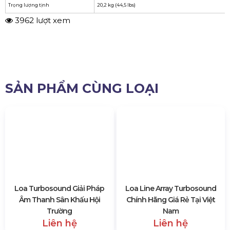
Turbosound NuQ122-AN
✔ Thông số kỹ thuật của Loa turbosound
NuQ122-AN
Trình điều khiển
LF 12 "(316 mm) và trình điều khiển nén HF 1" (25 mm)
Đáp ứng tần số
± 3 dB từ 55 Hz đến 18 kHz và trong phạm vi -10 dB từ 5
Độ phân tán
-6 dB nên trung bình 70 ° H x 70 ° V
Công suất đầu ra tối đa
2500 watt
SPL tối đa (giá trị cực đại)
131 dB
Kích thước
cao 656 mm x rộng 374 mm x dày 340 mm (25,8 inch x 14,
Trọng lượng tịnh
20,2 kg (44,5 lbs)
3962 lượt xem