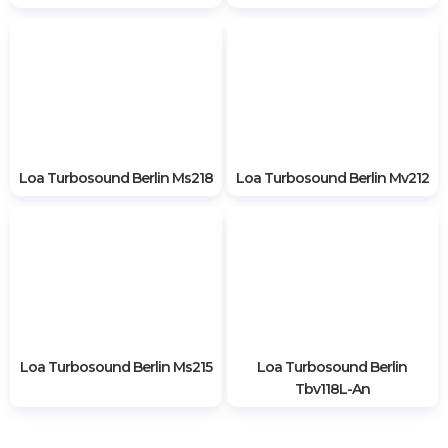
SẢN PHẨM CÙNG LOẠI
Loa Turbosound Giải Pháp
Loa Line Array Turbosound
Âm Thanh Sân Khấu Hội
Chính Hãng Giá Rẻ Tại Việt
Trường
Nam
Liên hệ
Liên hệ