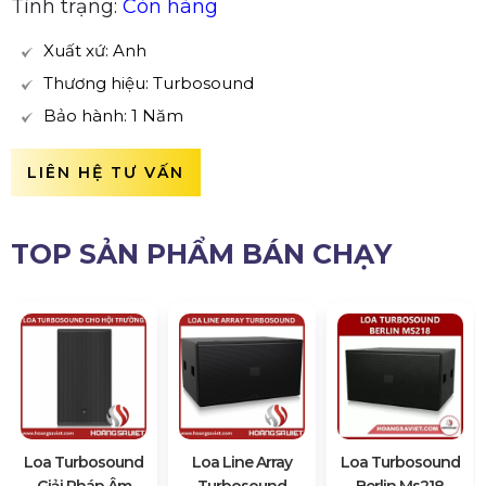
Tình trạng:
Còn hàng
Xuất xứ: Anh
Thương hiệu: Turbosound
Bảo hành: 1 Năm
LIÊN HỆ TƯ VẤN
TOP SẢN PHẨM BÁN CHẠY
Loa Turbosound
Loa Line Array
Loa Turbosound
Giải Pháp Âm
Turbosound
Berlin Ms218