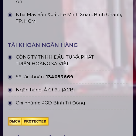
2.0M) VS3030B_2.0M
Nhà Bạt Xếp Di Động Khung Lục
Giác 3M X 3M
Đèn Outdoor Moving Head Beam
380
Loa Sân Khấu Promax Pl212Ar (2020)