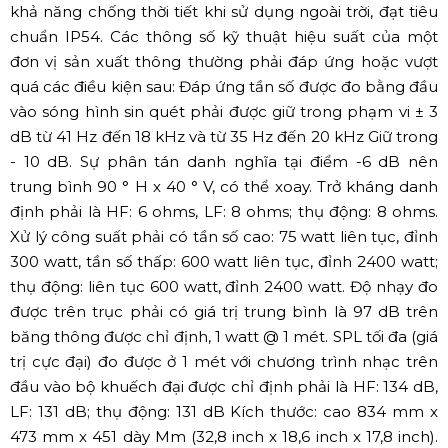
khả năng chống thời tiết khi sử dụng ngoài trời, đạt tiêu
chuẩn IP54. Các thông số kỹ thuật hiệu suất của một
đơn vị sản xuất thông thường phải đáp ứng hoặc vượt
quá các điều kiện sau: Đáp ứng tần số được đo bằng đầu
vào sóng hình sin quét phải được giữ trong phạm vi ± 3
dB từ 41 Hz đến 18 kHz và từ 35 Hz đến 20 kHz Giữ trong
- 10 dB. Sự phân tán danh nghĩa tại điểm -6 dB nên
trung bình 90 ° H x 40 ° V, có thể xoay. Trở kháng danh
định phải là HF: 6 ohms, LF: 8 ohms; thụ động: 8 ohms.
Xử lý công suất phải có tần số cao: 75 watt liên tục, đỉnh
300 watt, tần số thấp: 600 watt liên tục, đỉnh 2400 watt;
thụ động: liên tục 600 watt, đỉnh 2400 watt. Độ nhạy đo
được trên trục phải có giá trị trung bình là 97 dB trên
băng thông được chỉ định, 1 watt @ 1 mét. SPL tối đa (giá
trị cực đại) đo được ở 1 mét với chương trình nhạc trên
đầu vào bộ khuếch đại được chỉ định phải là HF: 134 dB,
LF: 131 dB; thụ động: 131 dB Kích thước: cao 834 mm x
473 mm x 451 dày Mm (32,8 inch x 18,6 inch x 17,8 inch).