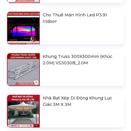
Cho Thuê Màn Hình Led P3.91
Indoor
Khung Truss 300X300mm (Khúc
2.0M) VS3030B_2.0M
Nhà Bạt Xếp Di Động Khung Lục
Giác 3M X 3M