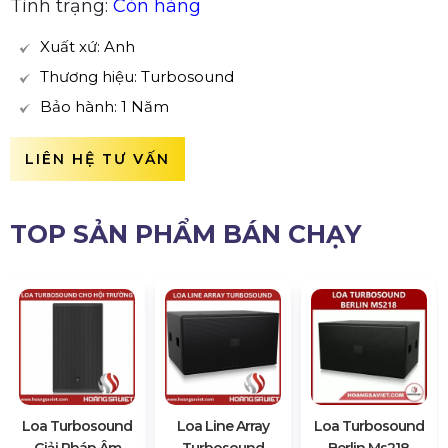
Tình trạng:
Còn hàng
Xuất xứ: Anh
Thương hiệu: Turbosound
Bảo hành: 1 Năm
LIÊN HỆ TƯ VẤN
TOP SẢN PHẨM BÁN CHẠY
Loa Turbosound
Loa Line Array
Loa Turbosound
Giải Pháp Âm
Turbosound
Berlin Ms218