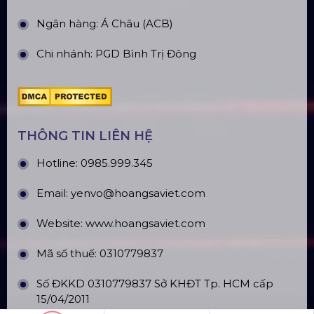
Ngân hàng: Á Châu (ACB)
Chi nhánh: PGD Bình Trị Đông
THÔNG TIN LIÊN HỆ
Hotline:
0985.999.345
Email:
yenvo@hoangsaviet.com
Website:
www.hoangsaviet.com
Mã số thuế: 0310779837
Số ĐKKD 0310779837 Sở KHĐT Tp. HCM cấp
15/04/2011