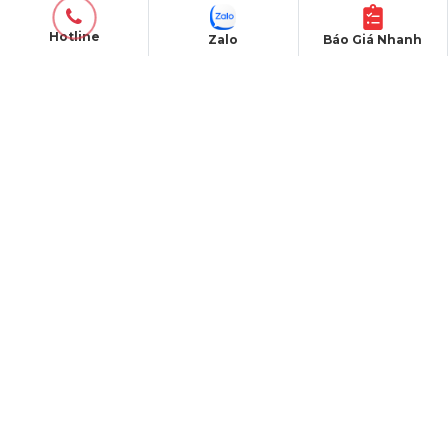
Hotline
Zalo
Báo Giá Nhanh
SẢN PHẨM
Thiết bị âm thanh
Thiết bị ánh sáng
Màn hình LED
Khung truss nhôm
Sân khấu di động
DỰ ÁN
Dự án đã thực hiện