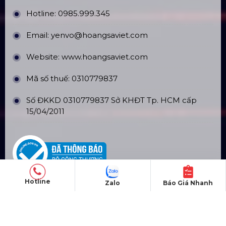
Hotline:
0985.999.345
Email:
yenvo@hoangsaviet.com
Website:
www.hoangsaviet.com
Mã số thuế: 0310779837
Số ĐKKD 0310779837 Sở KHĐT Tp. HCM cấp
15/04/2011
Hotline
Zalo
Báo Giá Nhanh
SẢN PHẨM