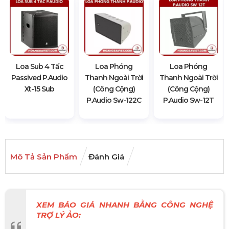
Loa Sub 4 Tấc
Loa Phóng
Loa Phóng
Passived P.audio
Thanh Ngoài Trời
Thanh Ngoài Trời
Xt-15 Sub
(Công Cộng)
(Công Cộng)
P.audio Sw-122C
P.audio Sw-12T
Mô Tả Sản Phẩm
Đánh Giá
XEM BÁO GIÁ NHANH BẰNG CÔNG NGHỆ
TRỢ LÝ ẢO: