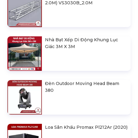
2.0M) VS3030B_2.0M
Nhà Bạt Xếp Di Động Khung Lục
Giác 3M X 3M
Đèn Outdoor Moving Head Beam
380
Loa Sân Khấu Promax Pl212Ar (2020)