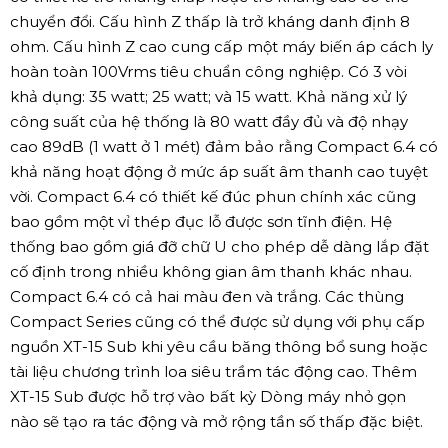
chuyển đổi. Cấu hình Z thấp là trở kháng danh định 8
ohm. Cấu hình Z cao cung cấp một máy biến áp cách ly
hoàn toàn 100Vrms tiêu chuẩn công nghiệp. Có 3 vòi
khả dụng: 35 watt; 25 watt; và 15 watt. Khả năng xử lý
công suất của hệ thống là 80 watt đầy đủ và độ nhạy
cao 89dB (1 watt ở 1 mét) đảm bảo rằng Compact 6.4 có
khả năng hoạt động ở mức áp suất âm thanh cao tuyệt
vời. Compact 6.4 có thiết kế đúc phun chính xác cũng
bao gồm một vỉ thép đục lỗ được sơn tĩnh điện. Hệ
thống bao gồm giá đỡ chữ U cho phép dễ dàng lắp đặt
cố định trong nhiều không gian âm thanh khác nhau.
Compact 6.4 có cả hai màu đen và trắng. Các thùng
Compact Series cũng có thể được sử dụng với phụ cấp
nguồn XT-15 Sub khi yêu cầu băng thông bổ sung hoặc
tài liệu chương trình loa siêu trầm tác động cao. Thêm
XT-15 Sub được hỗ trợ vào bất kỳ Dòng máy nhỏ gọn
nào sẽ tạo ra tác động và mở rộng tần số thấp đặc biệt.