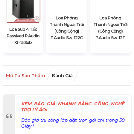
Loa Phóng
Loa Phóng
Thanh Ngoài Trời
Thanh Ngoài Trời
Loa Sub 4 Tấc
(Công Cộng)
(Công Cộng)
Passived P.audio
P.audio Sw-122C
P.audio Sw-12T
Xt-15 Sub
Mô Tả Sản Phẩm
Đánh Giá
XEM BÁO GIÁ NHANH BẰNG CÔNG NGHỆ
TRỢ LÝ ẢO:
Báo giá thi công lắp đặt trọn gói chỉ trong 30
Giây !