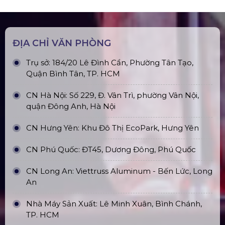
ĐỊA CHỈ VĂN PHÒNG
Trụ sở: 184/20 Lê Đình Cẩn, Phường Tân Tạo,
Quận Bình Tân, TP. HCM
CN Hà Nội: Số 229, Đ. Vân Trì, phường Vân Nội,
quận Đông Anh, Hà Nội
CN Hưng Yên: Khu Đô Thị EcoPark, Hưng Yên
CN Phú Quốc: ĐT45, Dương Đông, Phú Quốc
CN Long An: Viettruss Aluminum - Bến Lức, Long
An
Nhà Máy Sản Xuất: Lê Minh Xuân, Bình Chánh,
TP. HCM